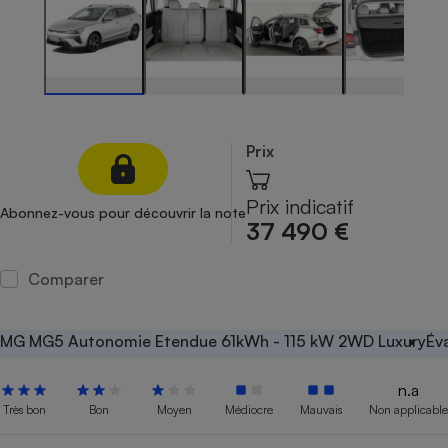
Petit électroménager - U
Complément
alimentaire
Mutuelle
Assurance emprunteur
Prix
Matelas
Champagne
Prix indicatif
Abonnez-vous pour découvrir la note
bouteille
37 490 €
Banque en 
Téléviseur
Comparer
Antimoustique
Lave-linge
MG MG5 Autonomie Etendue 61kWh - 115 kW 2WD Luxury
Év
n.a
Radiateur électrique
Très bon
Bon
Moyen
Médiocre
Mauvais
Non applicable