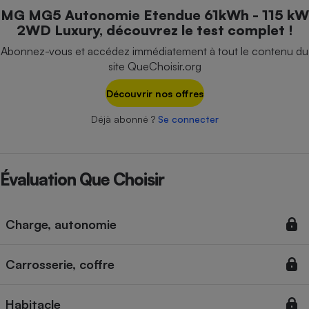
Téléphone mobile -
MG MG5 Autonomie Etendue 61kWh - 115 kW
Smartphone
2WD Luxury, découvrez le test complet !
Plaque de cuisson à
induction
Abonnez-vous et accédez immédiatement à tout le contenu du
site QueChoisir.org
Découvrir nos offres
Climatiseur -
Ventilateur
Déjà abonné ?
Se connecter
Antivirus
Évaluation Que Choisir
Climatiseur -
Ventilateur
Charge, autonomie
Carrosserie, coffre
Habitacle