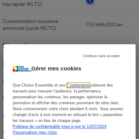
très rapide WLTC)
Consommation moyenne
17,9 kWh/100 km
annoncée (cycle WLTC)
Dimensions
Continuer sans accepter
Longueur
4 600 mm
Gérer mes cookies
Largeur
1 818 mm
Que Choisir Ensemble et ses
7 partenaires
utilisent des
traceurs pour mesurer l’audience, la performance,
personnaliser les contenus, les partager, optimiser la
Hauteur
1 543 mm
promotion et afficher des contenus provenant de sites tiers.
Nous conserverons votre choix pendant 6 mois. Vous pourrez
Capacité nette de la batterie
57,7 kWh
changer d’avis à tout moment en utilisant le lien « paramétrer
les traceurs » en bas de chaque page.
Politique de confidentialité mise à jour le 12/07/2024
Capacité brute de la batterie
61,1 kWh
Personnaliser mes choix