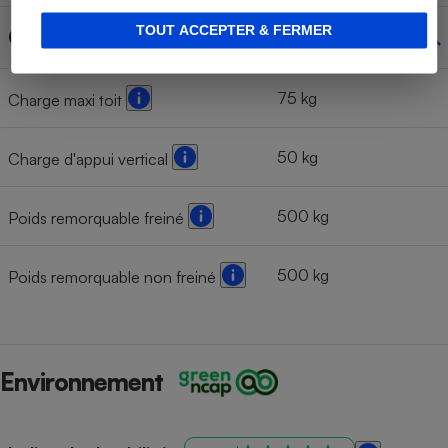
TOUT ACCEPTER & FERMER
Chargement
75 kg
Charge maxi toit
50 kg
Charge d'appui vertical
500 kg
Poids remorquable freiné
500 kg
Poids remorquable non freiné
Environnement