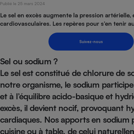
Publié le 25 mars 2024
Internet
Le sel en excès augmente la pression artérielle,
Gros électroménager
Téléphonie
cardiovasculaires. Les repères pour s’en tenir a
Petit électroménager 
Complément
alimentaire
Suivez-nous
Mutuelle
Assurance emprunteu
Sel ou sodium ?
Le sel est constitué de chlorure de s
Matelas
Champa
notre organisme, le sodium particip
boutei
Banque 
et à l’équilibre acido-basique et hydr
Téléviseur
Antimoustique
Lave-linge
excès, il devient nocif, provoquant 
cardiaques. Nos apports en sodium p
cuisine ou à table, de celui naturell