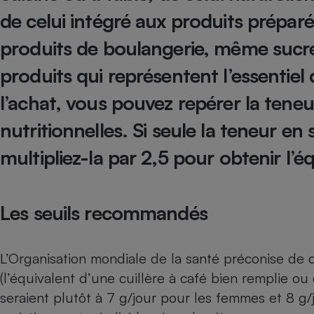
Radiateur électrique
de celui intégré aux produits prépar
produits de boulangerie, même sucrés
Téléphone mobile -
Smartphone
produits qui représentent l’essentie
Plaque de cuisson à
induction
l’achat, vous pouvez repérer la teneur
nutritionnelles. Si seule la teneur en
Climatiseur -
multipliez-la par 2,5 pour obtenir l’é
Ventilateur
Antivirus
Les seuils recommandés
Climatiseur -
Ventilateur
L’Organisation mondiale de la santé préconise de
(l’équivalent d’une cuillère à café bien remplie ou
seraient plutôt à 7 g/jour pour les femmes et 8 