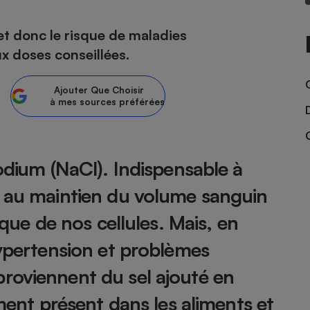
 et donc le risque de maladies
ux doses conseillées.
- Ustensile
Foie gras
Ajouter
Que Choisir
Aide auditive
à mes sources préférées
r
Assurance vie
odium (NaCl). Indispensable à
Poêle à granulés
gne - Comment choisir une
e au maintien du volume sanguin
lle de champagne
en ligne
ique de nos cellules. Mais, en
Ordinateur portable
Crème solaire
Lave-vaisselle
hypertension et problèmes
roviennent du sel ajouté en
ement présent dans les aliments et