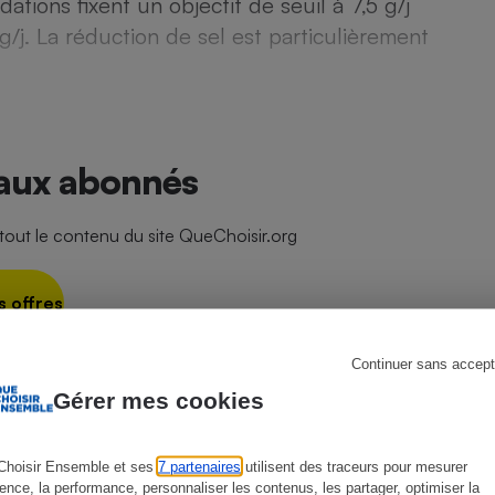
ations fixent un objectif de seuil à 7,5 g/j
/j. La réduction de sel est particulièrement
s
Réfrigérateur
 aux abonnés
ut le contenu du site QueChoisir.org
s offres
Continuer sans accept
 connecter
Gérer mes cookies
Choisir Ensemble et ses
7 partenaires
utilisent des traceurs pour mesurer
ience, la performance, personnaliser les contenus, les partager, optimiser la