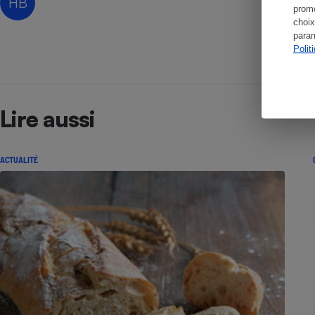
HB
promo
choix
param
Polit
Lire aussi
ACTUALITÉ