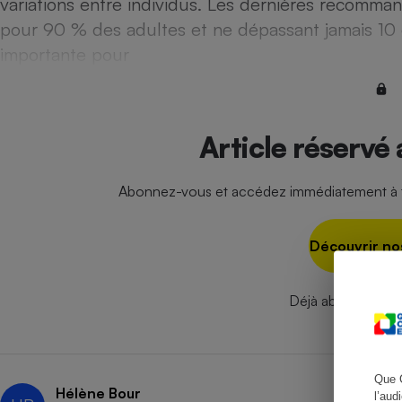
variations entre individus. Les dernières recommand
pour 90 % des adultes et ne dépassant jamais 10 g
importante pour
Cafetière à expresso
Article réservé
Abonnez-vous et accédez immédiatement à to
Découvrir no
Robot ménager
Déjà abonné ?
Se
Que 
Hélène Bour
l’aud