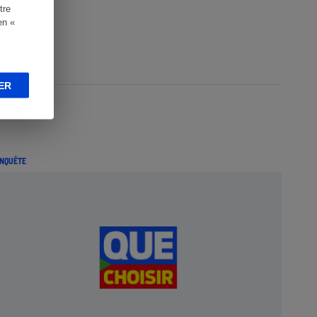
tre
en «
ER
NQUÊTE