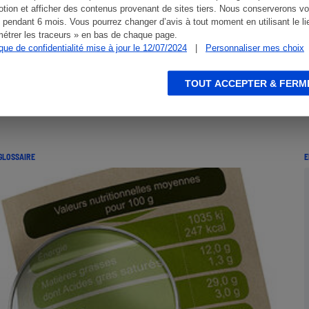
tion et afficher des contenus provenant de sites tiers. Nous conserverons vo
 pendant 6 mois. Vous pourrez changer d’avis à tout moment en utilisant le li
étrer les traceurs » en bas de chaque page.
ique de confidentialité mise à jour le 12/07/2024
|
Personnaliser mes choix
TOUT ACCEPTER & FERM
GLOSSAIRE
E