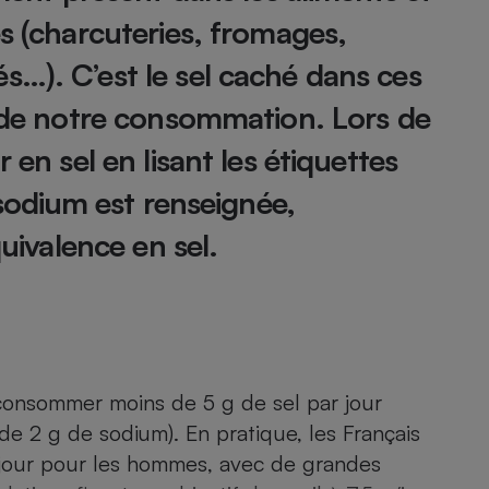
Électricité - Gaz
és (charcuteries, fromages,
…). C’est le sel caché dans ces
Appareil photo
numérique
l de notre consom­mation. Lors de
Four encastrable
 en sel en lisant les étiquettes
 sodium est renseignée,
Lessive
quivalence en sel.
Aspirateur
 consommer moins de 5 g de sel par jour
 de 2 g de sodium). En pratique, les Français
g/jour pour les hommes, avec de grandes