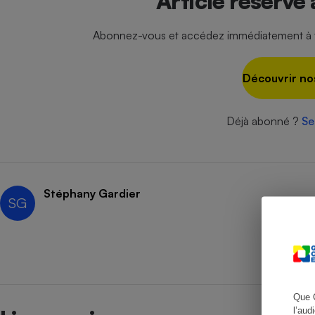
Article réservé
Abonnez-vous et accédez immédiatement à to
Cafetière à expresso
Découvrir no
Déjà abonné ?
Se
Stéphany Gardier
SG
Robot ménager
Que 
l’aud