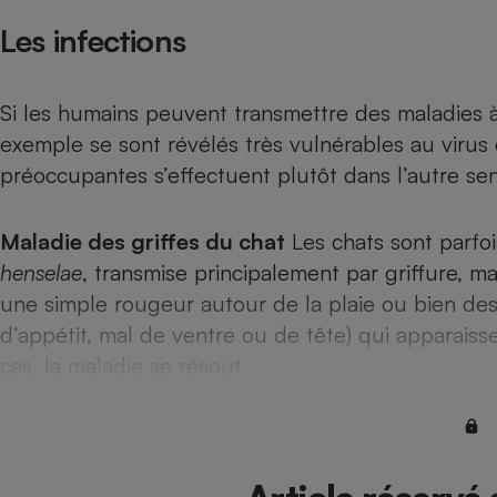
Radiateur électrique
Les infections
Téléphone mobile -
Smartphone
Si les humains peuvent transmettre des maladies 
Plaque de cuisson à
induction
exemple se sont révélés très vulnérables au virus
préoccupantes s’effectuent plutôt dans l’autre sen
Climatiseur -
Maladie des griffes du chat
Les chats sont parfoi
Ventilateur
henselae
, transmise principalement par griffure, m
une simple rougeur autour de la plaie ou bien des
Antivirus
d’appétit, mal de ventre ou de tête) qui apparaiss
Climatiseur -
cas, la maladie se résout
Ventilateur