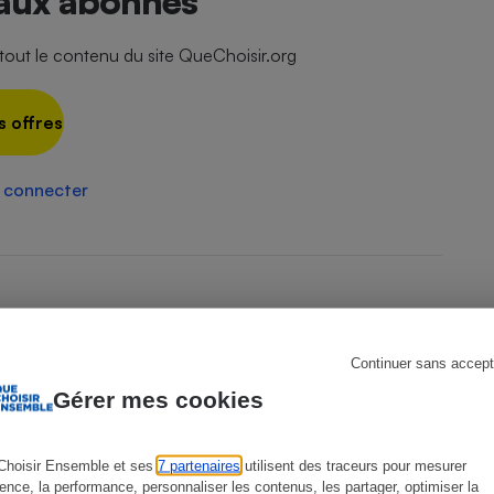
 aux abonnés
ut le contenu du site QueChoisir.org
s
Réfrigérateur
s offres
 connecter
Continuer sans accept
Gérer mes cookies
Choisir Ensemble et ses
7 partenaires
utilisent des traceurs pour mesurer
ience, la performance, personnaliser les contenus, les partager, optimiser la