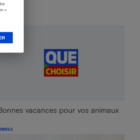
tre
en «
NQUÊTE
ER
Bonnes vacances pour vos animaux
ONSEILS