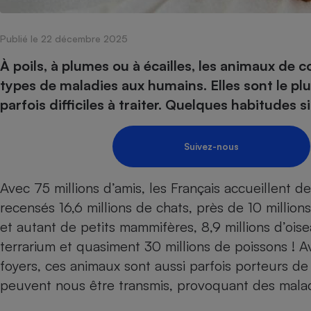
Internet
Publié le 22 décembre 2025
Gros électroménager
Téléphonie
Petit électroménager 
À poils, à plumes ou à écailles, les animaux de
Complément
types de maladies aux humains. Elles sont le pl
alimentaire
Mutuelle
parfois difficiles à traiter. Quelques habitudes 
Assurance emprunteu
Suivez-nous
Matelas
Champa
Avec 75 millions d’amis, les Français accueillent
boutei
Banque 
recensés 16,6 millions de chats, près de 10 millions
Téléviseur
et autant de petits mammifères, 8,9 millions d’ois
Antimoustique
Lave-linge
terrarium et quasiment 30 millions de poissons ! 
foyers, ces animaux sont aussi parfois porteurs de 
peuvent nous être transmis, provoquant des mala