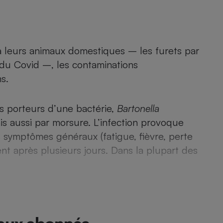
Électricité - Gaz
Appareil photo
numérique
à leurs animaux domestiques – les furets par
Four encastrable
 du Covid –, les contaminations
s.
Lessive
s porteurs d’une bactérie,
Bartonella
ais aussi par morsure. L’infection provoque
 symptômes généraux (fatigue, fièvre, perte
ent après plusieurs jours. Dans la plupart des
Aspirateur