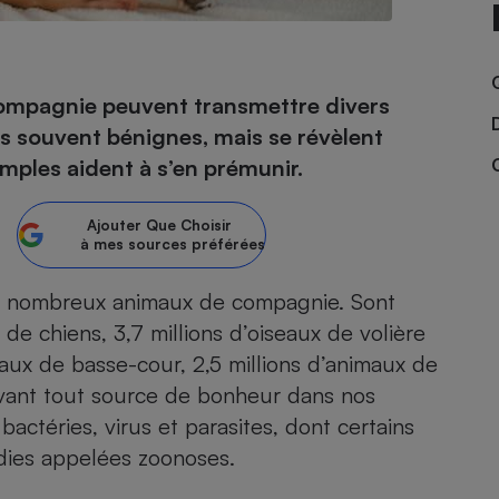
- Ustensile
 compagnie peuvent transmettre divers
Foie gras
us souvent bénignes, mais se révèlent
Aide auditive
simples aident à s’en prémunir.
r
Assurance vie
Ajouter
Que Choisir
à mes sources préférées
Poêle à granulés
gne - Comment choisir une
 de nombreux animaux de compagnie. Sont
lle de champagne
en ligne
 de chiens, 3,7 millions d’oiseaux de volière
Ordinateur portable
eaux de basse-cour, 2,5 millions d’animaux de
Crème solaire
Lave-vaisselle
Avant tout source de bonheur dans nos
bactéries, virus et parasites, dont certains
dies appelées zoonoses.