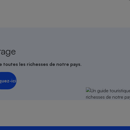
rage
e toutes les richesses de notre pays
.
quez-ici