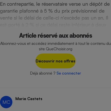
En contrepartie, le réservataire verse un dépôt de
Cafetière à expressos
garantie plafonné à 5 % du prix prévisionnel de
vente si le délai de celle-ci n'excède pas un an. Il
est porté à 2 % si ce délai reste inférieur à deux
Article réservé aux abonnés
Abonnez-vous et accédez immédiatement à tout le contenu du
site QueChoisir.org
Robot ménager
Découvrir nos offres
Déjà abonné ?
Se connecter
Marie Castets
MC