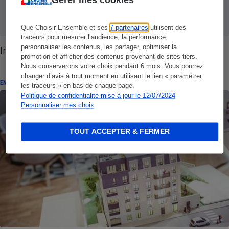
Gérer mes cookies
Que Choisir Ensemble et ses
7 partenaires
utilisent des
traceurs pour mesurer l’audience, la performance,
personnaliser les contenus, les partager, optimiser la
Immobilier - Vendez au mieux
promotion et afficher des contenus provenant de sites tiers.
Nous conserverons votre choix pendant 6 mois. Vous pourrez
changer d’avis à tout moment en utilisant le lien « paramétrer
ENQUÊTE
les traceurs » en bas de chaque page.
Politique de confidentialité mise à jour le 12/07/2024
Personnaliser mes choix
TOUT ACCEPTER & FERMER