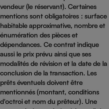
vendeur (le réservant). Certaines
Petit électroménager - U
Complément
mentions sont obligatoires : surface
alimentaire
Mutuelle
Assurance emprunteur
habitable approximative, nombre et
énumération des pièces et
dépendances. Ce contrat indique
Matelas
Champagne
aussi le prix prévu ainsi que ses
bouteille
Banque en 
modalités de révision et la date de la
Téléviseur
Antimoustique
Lave-linge
conclusion de la transaction. Les
prêts éventuels doivent être
mentionnés (montant, conditions
Radiateur électrique
d'octroi et nom du prêteur). Une