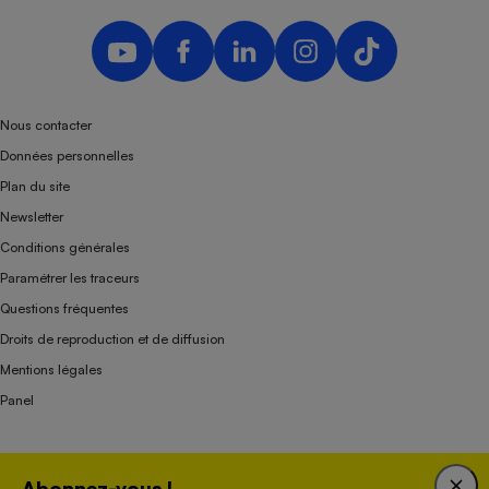
Nous contacter
Données personnelles
Plan du site
Newsletter
Conditions générales
Paramétrer les traceurs
Questions fréquentes
Droits de reproduction et de diffusion
Mentions légales
Panel
Association indépendante de l’État, des syndicats, des producteurs et des
Abonnez-vous !
distributeurs depuis 1951.