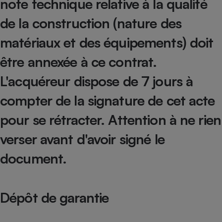
note technique relative à la qualité
Téléphone mobile -
Smartphone
de la construction (nature des
Plaque de cuisson à
induction
matériaux et des équipements) doit
être annexée à ce contrat.
Climatiseur -
L'acquéreur dispose de 7 jours à
Ventilateur
compter de la signature de cet acte
Antivirus
pour se rétracter. Attention à ne rien
Climatiseur -
verser avant d'avoir signé le
Ventilateur
document.
Dépôt de garantie