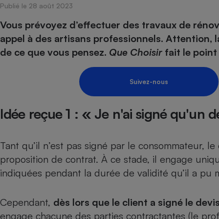
Publié le 28 août 2023
Internet
Vous prévoyez d’effectuer des travaux de rénov
Gros électroménager
Téléphonie
appel à des artisans professionnels. Attention, 
Petit électroménager 
de ce que vous pensez.
Que Choisir
fait le poin
Complément
alimentaire
Mutuelle
Assurance emprunteu
Suivez-nous
Idée reçue 1 : « Je n'ai signé qu'un d
Matelas
Champa
boutei
Banque 
Tant qu’il n’est pas signé par le consommateur, le 
Téléviseur
proposition de contrat. À ce stade, il engage uniqu
Antimoustique
indiquées pendant la durée de validité qu’il a pu 
Lave-linge
Cependant,
dès lors que le client a signé le devi
engage chacune des parties contractantes (le profe