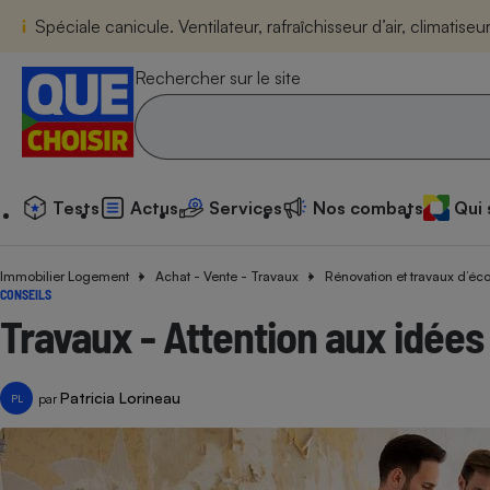
Spéciale canicule. Ventilateur, rafraîchisseur d’air, climatis
Tests
Actus
Services
N
Rechercher sur le site
Tests
Actus
Services
Nos combats
Qui
Additif
Compar
Compara
Compar
Compara
Compara
Compara
Compar
Substan
Toutes les actualités
Tous les services
Tous nos combats
L’association
Organismes de défen
Train
superm
cosmét
Compara
Achat - Vente - Trava
Démarche administrat
Enquêtes
Nos actions
Nos missions
Système judiciaire
Transport aérien
gratuit
Immobilier Logement
Achat - Vente - Travaux
Rénovation et travaux d’éc
Copropriété
Famille
CONSEILS
Guides d'achat
Nos grandes victoires
Notre méthodologie
Travaux - Attention aux idées
Location
Senior
Compar
Compar
Compar
Compara
Compar
Compara
Compar
Conseils
Les billets de la présidente
Notre financement
superm
électri
Service marchand
Magasin - Grande sur
Sport
Soumettre un litige
Brèves
Nos associations locales
Nos partenaires
Air
Marketing - Fidélisati
Vacances - Tourisme
Lettres types
Patricia Lorineau
par
PL
Nous rejoindre
Nous rejoindre
Déchet
Méthode de vente - 
Rencontrer une association locale
Compar
Compara
Compara
Compara
Compara
En savoir plus sur Que Choisir Ensemble
Eau
s
Agriculture
Achat - Vente - Locat