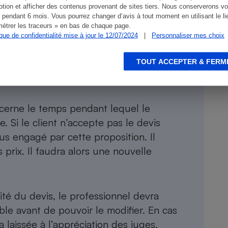
publicité des prix des prestations de dépannage, de réparation
tion et afficher des contenus provenant de sites tiers. Nous conserverons vo
a maison – Articles L. 221-18 et L. 221-28 du Code de la
 pendant 6 mois. Vous pourrez changer d’avis à tout moment en utilisant le li
étrer les traceurs » en bas de chaque page.
onsommation.
ique de confidentialité mise à jour le 12/07/2024
|
Personnaliser mes choix
TOUT ACCEPTER & FERM
ncerne le temps pendant lequel le
e. Si le client n’accepte pas le devis
lus engagé par cette proposition. Il
prix. Il faudra alors une nouvelle
ité du devis, le professionnel devra
ble avant de pouvoir le modifier. En cas
a laissée à l’appréciation des juges.