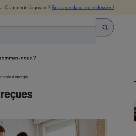
Rechercher sur le site
eur... Comment s’équiper ?
Réponse dans notre dossier !
os combats
Qui sommes-nous ?
 sommes-nous ?
s alimentaires
ateur mutuelle
tif sièges auto
ateur gratuit des
tif lave-linge
teur forfait mobile
tif vélo électrique
atif matelas
ces toxiques dans les
se des consommateurs
archés
iques
teur Gaz & Électricité
ux
ive
onomie d’énergie
 reçues
ateur gratuit des
ateur assurance vie
atif pneus
tif lave-vaisselle
ateur box internet
tif climatiseur mobile
atif brosse à dents
archés
que
face
on
Abus
ateur banque
tif four encastrable
tif téléviseur
tif climatiseur split
tif prothèses auditives
ion