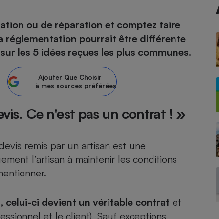
ation ou de réparation et comptez faire
la réglementation pourrait être différente
- Ustensile
t sur les 5 idées reçues les plus communes.
Foie gras
Aide auditive
r
Assurance vie
Ajouter
Que Choisir
à mes sources préférées
evis. Ce n'est pas un contrat ! »
Poêle à granulés
gne - Comment choisir une
lle de champagne
en ligne
devis remis par un artisan est une
Ordinateur portable
ement l’artisan à maintenir les conditions
Crème solaire
mentionner.
Lave-vaisselle
s, celui-ci devient un véritable contrat
et
ssionnel et le client). Sauf exceptions