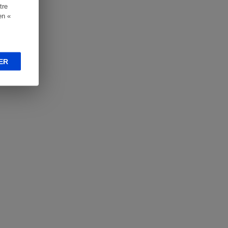
tre
en «
ER