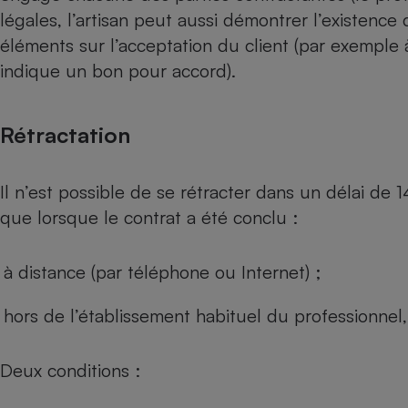
Radiateur électrique
légales, l’artisan peut aussi démontrer l’existence 
éléments sur l’acceptation du client (par exemple à
Téléphone mobile -
indique un bon pour accord).
Smartphone
Plaque de cuisson à
induction
Rétractation
Il n’est possible de se rétracter dans un délai de 
Climatiseur -
Ventilateur
que lorsque le contrat a été conclu :
Antivirus
à distance (par téléphone ou Internet) ;
Climatiseur -
Ventilateur
hors de l’établissement habituel du professionnel
Deux conditions :