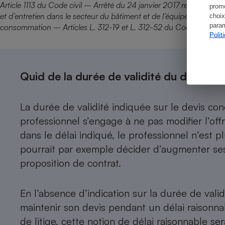
Article 1113 du Code civil – Arrêté du 24 janvier 2017 relatif à la 
promo
et d’entretien dans le secteur du bâtiment et de l’équipement de l
choix
param
consommation – Articles L. 312-19 et L. 312-52 du Code de la c
Polit
Quid de la durée de validité du devis ?
La durée de validité indiquée sur le devis co
professionnel s’engage à ne pas modifier l’offr
dans le délai indiqué, le professionnel n’est p
pourrait par exemple décider d’augmenter ses 
proposition de contrat.
En l’absence d’indication sur la durée de valid
maintenir son devis pendant un délai raisonna
de litige, cette notion de délai raisonnable ser