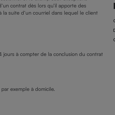
Électricité - Gaz
d’un contrat dès lors qu’il apporte des
 la suite d’un courriel dans lequel le client
Appareil photo
numérique
Four encastrable
14 jours à compter de la conclusion du contrat
Lessive
Aspirateur
, par exemple à domicile.