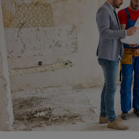
Energie
Nutrition
Assurance auto
-nous ?
Produit alimentaire
Carburant
Compar
Compar
Compar
Compar
pressi
Choisir son fioul
Assurance
Sécurité - Hygiène
Circulation routière
Choisir son pellet
Banque - Crédit
Crédit immobilier
Contrôle technique - 
Comparateur assurance emprunteur
Epargne - Fiscalité
Maison de retraite
Compara
Pièce détachée
Energie Moins Chère Ensemble
Comparatif réfrigérat
Comparatif casque au
Comparatif tondeuse
Moto
Comparatif plaque à i
Comparatif barre de 
Comparatif poêle à g
Supermarché - Drive
Comparatif hotte asp
Comparatif imprimant
Comparatif radiateur 
Électricité - Gaz
Hygiène - Beauté
Comparatif climatiseu
Comparatif ordinateu
Tous les comparateurs
Maladie - Médecine -
Comparatif aspirateur
Comparatif ultrabook
Aménagement
Toutes les cartes interactives
Système de santé - C
Comparatif aspirateur
Comparatif tablette ta
Supermarché - Drive
Bricolage - Jardinage
Retraite
Comparatif cafetière
Chauffage
Speedtest - Testez le débit de votre
Mutuelle
Comparatif robot cui
Image et son
Produit d'entretien
connexion Internet
Comparatif centrale 
Comparateur auto
Informatique
Sécurité domestique