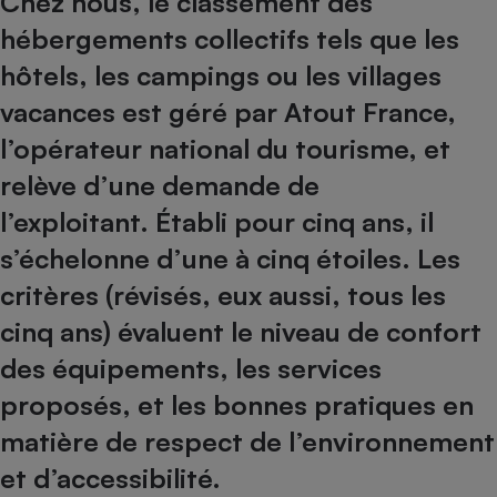
Chez nous, le classement des
hébergements collectifs tels que les
Petit électroménager - U
Complément
alimentaire
hôtels, les campings ou les villages
Mutuelle
Assurance emprunteur
vacances est géré par Atout France,
l’opérateur national du tourisme, et
relève d’une demande de
Matelas
l’exploitant. Établi pour cinq ans, il
Champagne
bouteille
s’échelonne d’une à cinq étoiles. Les
Banque en 
Téléviseur
critères (révisés, eux aussi, tous les
Antimoustique
Lave-linge
cinq ans) évaluent le niveau de confort
des équipements, les services
proposés, et les bonnes pratiques en
matière de respect de l’environnement
Radiateur électrique
et d’accessibilité.