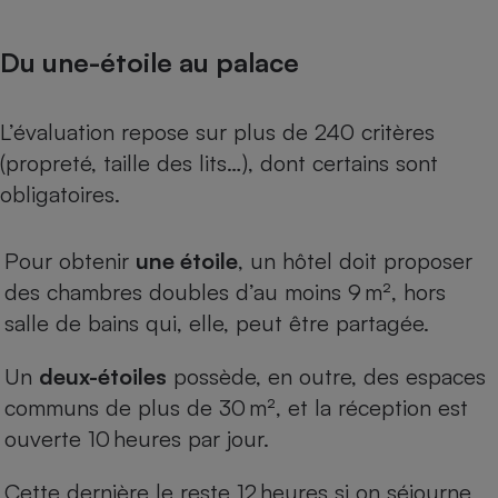
Téléphone mobile -
Smartphone
Plaque de cuisson à
Du une-étoile au palace
induction
L’évaluation repose sur plus de 240 critères
(propreté, taille des lits…), dont certains sont
Climatiseur -
Ventilateur
obligatoires.
Antivirus
Pour obtenir
une étoile
, un hôtel doit proposer
des chambres doubles d’au moins 9 m², hors
Climatiseur -
Ventilateur
salle de bains qui, elle, peut être partagée.
Un
deux-étoiles
possède, en outre, des espaces
communs de plus de 30 m², et la réception est
ouverte 10 heures par jour.
Cette dernière le reste 12 heures si on séjourne