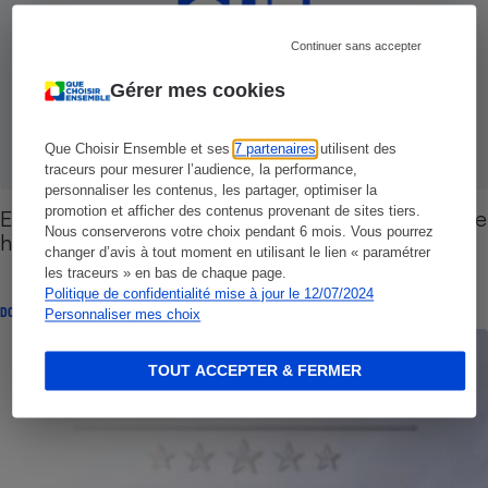
Continuer sans accepter
Gérer mes cookies
Que Choisir Ensemble et ses
7 partenaires
utilisent des
traceurs pour mesurer l’audience, la performance,
personnaliser les contenus, les partager, optimiser la
promotion et afficher des contenus provenant de sites tiers.
Euro 2016 de football - Le prix des hôtels en forte
Nous conserverons votre choix pendant 6 mois. Vous pourrez
hausse
changer d’avis à tout moment en utilisant le lien « paramétrer
les traceurs » en bas de chaque page.
Politique de confidentialité mise à jour le 12/07/2024
DOSSIER
Personnaliser mes choix
TOUT ACCEPTER & FERMER