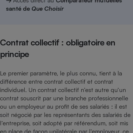
→
Accès direct au
Comparateur mutuelles
santé de
Que Choisir
Petit électroménager - U
Complément
alimentaire
Mutuelle
Assurance emprunteur
Contrat collectif : obligatoire en
principe
Matelas
Champagne
bouteille
Banque en 
Le premier paramètre, le plus connu, tient à la
Téléviseur
différence entre contrat collectif et contrat
Antimoustique
Lave-linge
individuel. Un contrat collectif n’est autre qu’un
contrat souscrit par une branche professionnelle
ou un employeur au profit de ses salariés : il est
soit négocié par les représentants des salariés de
Radiateur électrique
l’entreprise, soit adopté par référendum, soit mis
en place de façon unilatérale par l’employeur, ce