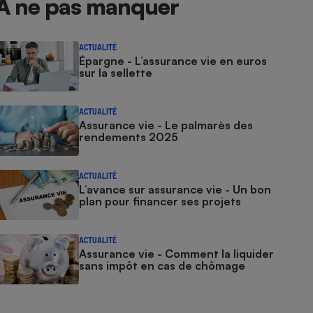
À ne pas manquer
ACTUALITÉ
Épargne - L’assurance vie en euros
sur la sellette
ACTUALITÉ
Assurance vie - Le palmarès des
rendements 2025
ACTUALITÉ
L’avance sur assurance vie - Un bon
plan pour financer ses projets
ACTUALITÉ
Assurance vie - Comment la liquider
sans impôt en cas de chômage