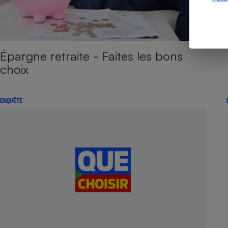
Épargne retraite - Faites les bons
choix
ENQUÊTE