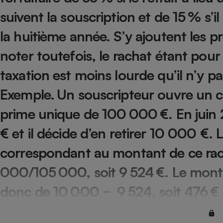
Internet
suivent la souscription et de 15 % s’il
Gros électroménager
Téléphonie
la huitième année. S’y ajoutent les p
Petit électroménager 
noter toutefois, le rachat étant pour
Complément
alimentaire
Mutuelle
taxation est moins lourde qu’il n’y p
Assurance emprunteu
Exemple. Un souscripteur ouvre un c
prime unique de 100 000 €. En juin
Matelas
€ et il décide d’en retirer 10 000 €. 
Champa
boutei
Banque 
correspondant au montant de ce rac
Téléviseur
000/105 000, soit 9 524 €. Le mont
Antimoustique
Lave-linge
donc de 10 000 − 9 524, soit 476 € ;