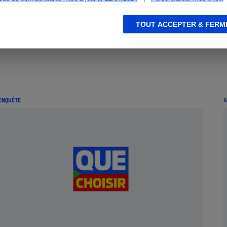
TOUT ACCEPTER & FERM
ENQUÊTE
A