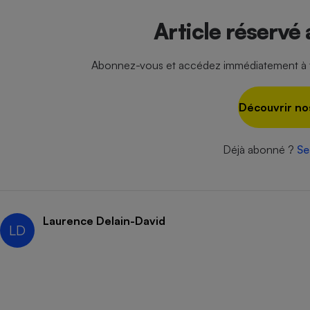
Radiateur électrique
Article réservé
Téléphone mobile -
Smartphone
Abonnez-vous et accédez immédiatement à to
Plaque de cuisson à
induction
Découvrir no
Climatiseur -
Déjà abonné ?
Se
Ventilateur
Antivirus
Laurence Delain-David
Climatiseur -
LD
Ventilateur