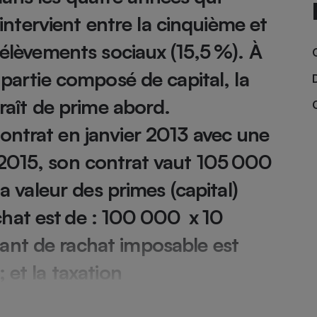
 intervient entre la cinquième et
rélèvements sociaux (15,5 %). À
- Ustensile
 partie composé de capital, la
Foie gras
Aide auditive
araît de prime abord.
r
Assurance vie
ontrat en janvier 2013 avec une
 2015, son contrat vaut 105 000
Poêle à granulés
La valeur des primes (capital)
gne - Comment choisir une
lle de champagne
en ligne
hat est de : 100 000 x 10
Ordinateur portable
ant de rachat imposable est
Crème solaire
Lave-vaisselle
 et la taxation