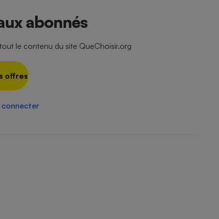
Électricité - Gaz
 aux abonnés
Appareil photo
numérique
ut le contenu du site QueChoisir.org
Four encastrable
s offres
Lessive
 connecter
Aspirateur