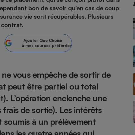
cependant bon de savoir qu’en cas de coup
atif sèche-linge
atif smartphone
atif nettoyeur haute
ateur mutuelle
ssurance vie sont récupérables. Plusieurs
on
 contrat.
Réparation
Ajouter
Que Choisir
Obsèques - Pompes
teur des devis d’opticiens
à mes sources préférées
funèbres
eur-congélateur
dio
 robot
nduction
son
ranulés
irante
e multifonction
électrique
n ne vous empêche de sortir de
Panneaux
r mobile
r portable
photovoltaïques
t peut être partiel ou total
 Médicament
 balai
rat). L’opération enclenche une
omplémentaire santé
 traîneau
ctile
Circuits courts et
alimentation locale
 frais de sortie). Les intérêts
Puériculture - Produit
 automatique
pour bébé
t soumis à un prélèvement
Banque en ligne
seur
vapeur
u dans les quatre années qui