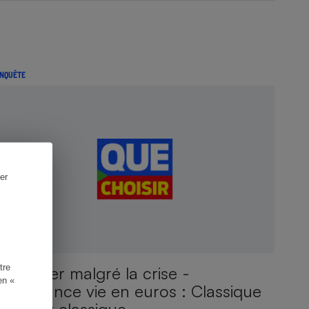
NQUÊTE
er
tre
Épargner malgré la crise -
en «
L'assurance vie en euros : Classique
de chez classique