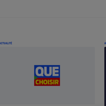
Électricité - Gaz
Appareil photo
numérique
Four encastrable
ACTUALITÉ
A
Lessive
Aspirateur