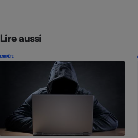
Radiateur électrique
Téléphone mobile -
Smartphone
Plaque de cuisson à
Lire aussi
induction
ENQUÊTE
Climatiseur -
Ventilateur
Antivirus
Climatiseur -
Ventilateur