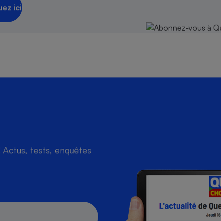
uez ici
Actus, tests, enquêtes