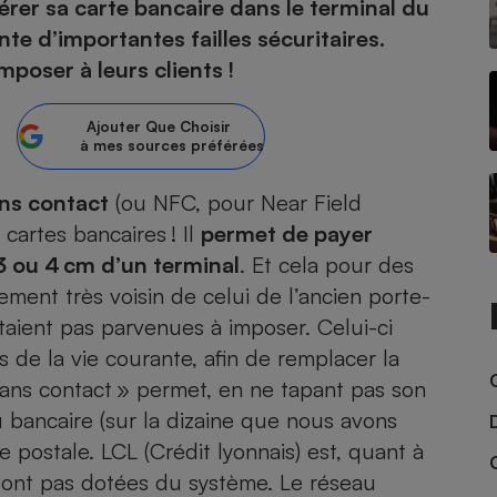
rer sa carte bancaire dans le terminal du
te d’importantes failles sécuritaires.
atif sèche-linge
atif smartphone
atif nettoyeur haute
ateur mutuelle
mposer à leurs clients !
on
Réparation
Ajouter
Que Choisir
à mes sources préférées
Obsèques - Pompes
teur des devis d’opticiens
funèbres
eur-congélateur
dio
 robot
ns contact
(ou NFC, pour Near Field
nduction
son
ranulés
cartes bancaires ! Il
permet de payer
irante
e multifonction
électrique
3 ou 4 cm d’un terminal
. Et cela pour des
Panneaux
ement très voisin de celui de l’ancien porte-
r mobile
r portable
photovoltaïques
ient pas parvenues à imposer. Celui-ci
 Médicament
 balai
 de la vie courante, afin de remplacer la
omplémentaire santé
 traîneau
ctile
Circuits courts et
 sans contact » permet, en ne tapant pas son
alimentation locale
Puériculture - Produit
 automatique
pour bébé
bancaire (sur la dizaine que nous avons
Banque en ligne
seur
ue postale. LCL (Crédit lyonnais) est, quant à
e sont pas dotées du système. Le réseau
vapeur