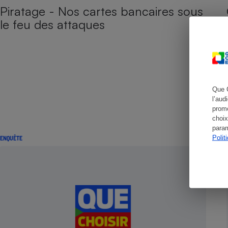
Piratage - Nos cartes bancaires sous
le feu des attaques
Cafetière à expresso
Que 
l’aud
promo
choix
param
Polit
ENQUÊTE
Robot ménager