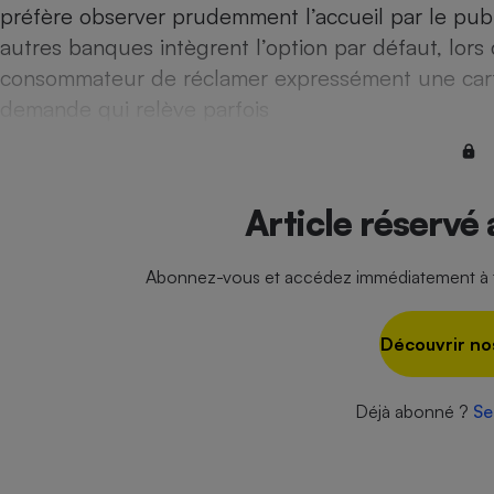
préfère observer prudemment l’accueil par le pub
Internet
autres banques intègrent l’option par défaut, lors
Gros électroménager
Téléphonie
consommateur de réclamer expressément une carte 
Petit électroménager 
demande qui relève parfois
Complément
alimentaire
Mutuelle
Assurance emprunteu
Article réservé
Abonnez-vous et accédez immédiatement à to
Matelas
Champa
boutei
Banque 
Découvrir no
Téléviseur
Antimoustique
Lave-linge
Déjà abonné ?
Se