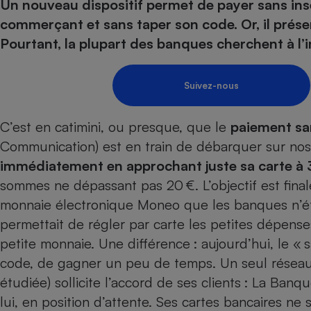
Energie
Un nouveau dispositif permet de payer sans insé
Nutrition
Assurance auto
-nous ?
commerçant et sans taper son code. Or, il présen
Produit alimentaire
Carburant
Compar
Compar
Compar
Compar
Pourtant, la plupart des banques cherchent à l’i
pressi
Choisir son fioul
Assurance
Sécurité - Hygiène
Circulation routière
Choisir son pellet
Banque - Crédit
Crédit immobilier
Contrôle technique - 
Suivez-nous
Comparateur assurance emprunteur
Epargne - Fiscalité
Maison de retraite
Compara
Pièce détachée
Energie Moins Chère Ensemble
Comparatif réfrigérat
Comparatif casque au
Comparatif tondeuse
Moto
C’est en catimini, ou presque, que le
paiement sa
Comparatif plaque à i
Comparatif barre de 
Comparatif poêle à g
Supermarché - Drive
Communication) est en train de débarquer sur nos 
Comparatif hotte asp
Comparatif imprimant
Comparatif radiateur 
immédiatement en approchant juste sa carte à 
Électricité - Gaz
sommes ne dépassant pas 20 €. L’objectif est final
Hygiène - Beauté
Comparatif climatiseu
Comparatif ordinateu
Tous les comparateurs
monnaie électronique Moneo que les banques n’éta
Maladie - Médecine -
Comparatif aspirateur
Comparatif ultrabook
Aménagement
permettait de régler par carte les petites dépenses
Toutes les cartes interactives
Système de santé - C
Comparatif aspirateur
Comparatif tablette ta
Supermarché - Drive
Bricolage - Jardinage
petite monnaie. Une différence : aujourd’hui, le «
Retraite
Comparatif cafetière
Chauffage
code, de gagner un peu de temps. Un seul réseau 
Speedtest - Testez le débit de votre
Mutuelle
Comparatif robot cui
étudiée) sollicite l’accord de ses clients : La Banq
Image et son
Produit d'entretien
connexion Internet
lui, en position d’attente. Ses cartes bancaires n
Comparatif centrale 
Comparateur auto
Informatique
Sécurité domestique