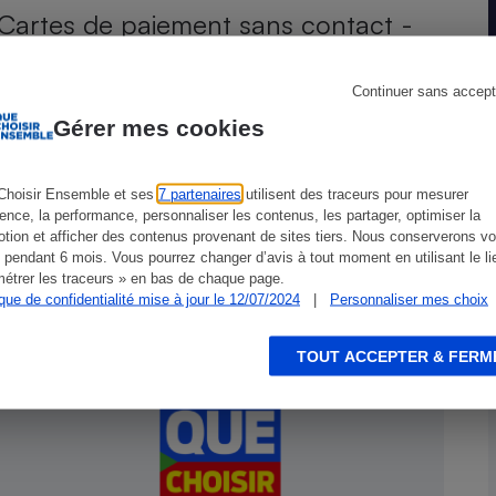
Cartes de paiement sans contact -
L’avenir du cash en question
Continuer sans accept
s
Réfrigérateur
Gérer mes cookies
Choisir Ensemble et ses
7 partenaires
utilisent des traceurs pour mesurer
ience, la performance, personnaliser les contenus, les partager, optimiser la
tion et afficher des contenus provenant de sites tiers. Nous conserverons vo
 pendant 6 mois. Vous pourrez changer d’avis à tout moment en utilisant le li
étrer les traceurs » en bas de chaque page.
ique de confidentialité mise à jour le 12/07/2024
|
Personnaliser mes choix
ENQUÊTE
C
TOUT ACCEPTER & FERM