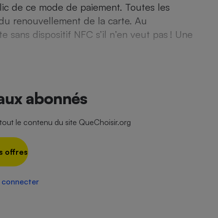
lic de ce mode de paiement. Toutes les
 du renouvellement de la carte. Au
sans dispositif NFC s’il n’en veut pas ! Une
- Ustensile
Foie gras
Aide auditive
r
Assurance vie
 aux abonnés
ut le contenu du site QueChoisir.org
Poêle à granulés
gne - Comment choisir une
lle de champagne
en ligne
s offres
Ordinateur portable
Crème solaire
Lave-vaisselle
 connecter