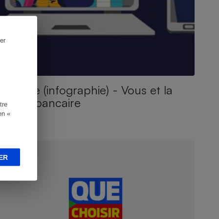
er
Piratage (infographie) - Vous et la
fraude bancaire
tre
en «
ONSEILS
ER