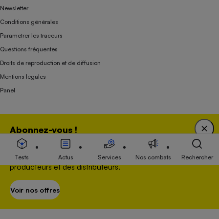
Newsletter
Conditions générales
Paramétrer les traceurs
Questions fréquentes
Droits de reproduction et de diffusion
Mentions légales
Panel
Association indépendante de l’État, des syndicats, des producteurs et des
Abonnez-vous !
distributeurs depuis 1951.
Bénéficiez d'une expertise unique tout en soutenant
une association 100 % indépendante de l'Etat, des
Tests
Actus
Services
Nos combats
Rechercher
producteurs et des distributeurs.
Voir nos offres
S’abonner