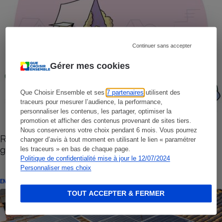
Continuer sans accepter
Gérer mes cookies
Que Choisir Ensemble et ses
7 partenaires
utilisent des
traceurs pour mesurer l’audience, la performance,
personnaliser les contenus, les partager, optimiser la
promotion et afficher des contenus provenant de sites tiers.
Nous conserverons votre choix pendant 6 mois. Vous pourrez
Rénovation énergétique à 1 € - Une fraude de
changer d’avis à tout moment en utilisant le lien « paramétrer
grande ampleur
les traceurs » en bas de chaque page.
Politique de confidentialité mise à jour le 12/07/2024
Personnaliser mes choix
ENQUÊTE
TOUT ACCEPTER & FERMER