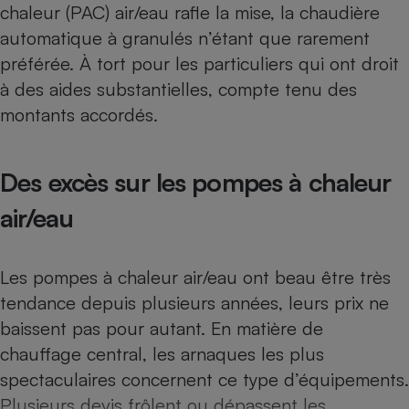
chaleur (PAC) air/eau rafle la mise, la chaudière
Téléphone mobile -
Smartphone
automatique à granulés n’étant que rarement
Plaque de cuisson à
induction
préférée. À tort pour les particuliers qui ont droit
à des aides substantielles, compte tenu des
montants accordés.
Climatiseur -
Ventilateur
Des excès sur les pompes à chaleur
Antivirus
air/eau
Climatiseur -
Ventilateur
Les pompes à chaleur air/eau ont beau être très
tendance depuis plusieurs années, leurs prix ne
baissent pas pour autant. En matière de
chauffage central, les arnaques les plus
spectaculaires concernent ce type d’équipements.
Plusieurs devis frôlent ou dépassent les