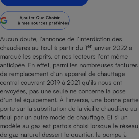
Petit électroménager - U
Complément
Ajouter
Que Choisir
alimentaire
à mes sources préférées
Mutuelle
Assurance emprunteur
Aucun doute, l’annonce de
l’interdiction des
er
chaudières au fioul
à partir du 1
janvier 2022 a
marqué les esprits, et nos lecteurs l’ont même
Matelas
Champagne
anticipée. En effet, parmi les nombreuses factures
bouteille
Banque en 
de remplacement d’un appareil de chauffage
Téléviseur
central couvrant 2019 à 2021 qu’ils nous ont
Antimoustique
envoyées, pas une seule ne concerne la pose
Lave-linge
d’un tel équipement. À l’inverse, une bonne partie
porte sur la substitution de la vieille chaudière au
fioul par un autre mode de chauffage. Et si un
Radiateur électrique
modèle au gaz est parfois choisi lorsque le réseau
de gaz naturel dessert le quartier, la pompe à