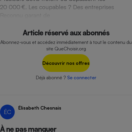
20 000 €. Les coupables ? Des entreprises
Cafetière à expressos
Reconnu garant de
Article réservé aux abonnés
Abonnez-vous et accédez immédiatement à tout le contenu du
site QueChoisir.org
Découvrir nos offres
Robot ménager
Déjà abonné ?
Se connecter
Élisabeth Chesnais
ÉC
À ne pas manquer