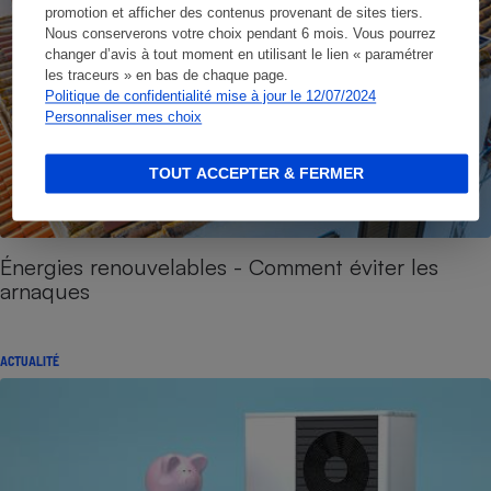
promotion et afficher des contenus provenant de sites tiers.
Nous conserverons votre choix pendant 6 mois. Vous pourrez
changer d’avis à tout moment en utilisant le lien « paramétrer
les traceurs » en bas de chaque page.
Politique de confidentialité mise à jour le 12/07/2024
Personnaliser mes choix
TOUT ACCEPTER & FERMER
Énergies renouvelables - Comment éviter les
arnaques
ACTUALITÉ