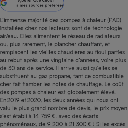
Ajouter
Que Choisir
à mes sources préférées
Petit électroménager - U
Complément
alimentaire
L’immense majorité des pompes à chaleur (PAC)
Mutuelle
Assurance emprunteur
installées chez nos lecteurs sont de technologie
air/eau. Elles alimentent le réseau de radiateurs
ou, plus rarement, le plancher chauffant, et
remplacent les vieilles chaudières au fioul parties
Matelas
Champagne
au rebut après une vingtaine d’années, voire plus
bouteille
Banque en 
de 30 ans de service. Il arrive aussi qu’elles se
Téléviseur
substituent au gaz propane, tant ce combustible
Antimoustique
cher fait flamber les notes de chauffage. Le coût
Lave-linge
des pompes à chaleur est globalement élevé.
En 2019 et 2020, les deux années qui nous ont
valu le plus grand nombre de devis, le prix moyen
Radiateur électrique
s’est établi à 14 759 €, avec des écarts
phénoménaux, de 9 200 à 21 300 € ! Si les excès