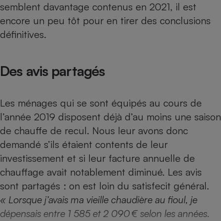
semblent davantage contenus en 2021, il est
Téléphone mobile -
Smartphone
encore un peu tôt pour en tirer des conclusions
Plaque de cuisson à
induction
définitives.
Des avis partagés
Climatiseur -
Ventilateur
Les ménages qui se sont équipés au cours de
Antivirus
l’année 2019 disposent déjà d’au moins une saison
de chauffe de recul. Nous leur avons donc
Climatiseur -
Ventilateur
demandé s’ils étaient contents de leur
investissement et si leur facture annuelle de
chauffage avait notablement diminué. Les avis
sont partagés : on est loin du satisfecit général.
« Lorsque j’avais ma vieille chaudière au fioul, je
dépensais entre 1 585 et 2 090 € selon les années.