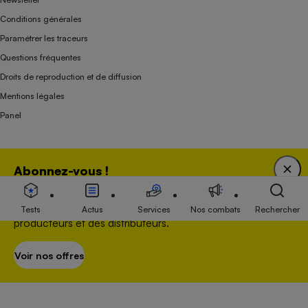
Conditions générales
Paramétrer les traceurs
Questions fréquentes
Droits de reproduction et de diffusion
Mentions légales
Panel
Association indépendante de l’État, des syndicats, des producteurs et des
Abonnez-vous !
distributeurs depuis 1951.
Bénéficiez d'une expertise unique tout en soutenant
une association 100 % indépendante de l'Etat, des
Tests
Actus
Services
Nos combats
Rechercher
producteurs et des distributeurs.
Voir nos offres
S’abonner