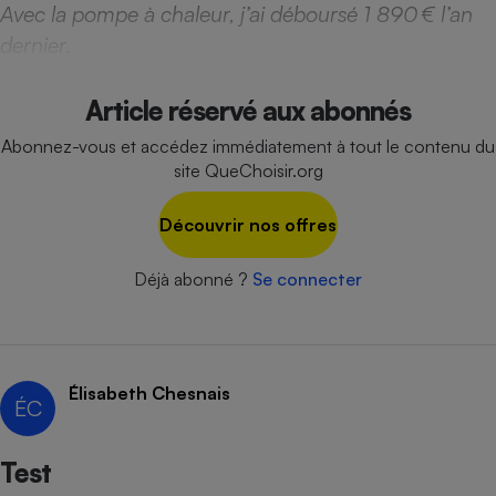
Avec la pompe à chaleur, j’ai déboursé 1 890 € l’an
Cafetière à expressos
dernier.
Article réservé aux abonnés
Abonnez-vous et accédez immédiatement à tout le contenu du
site QueChoisir.org
Découvrir nos offres
Robot ménager
Déjà abonné ?
Se connecter
Élisabeth Chesnais
ÉC
Test