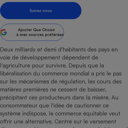
pression
Choisir son fioul
Assurance
Sécurité - Hygiène
Circulation routière
Suivez-nous
Choisir son pellet
Crédit immobilier
Banque - Crédit
Contrôle technique - Rép
Comparateur assurance emprunteur
Maison de retraite
Epargne - Fiscalité
Comparateu
Pièce détachée
Ajouter
Que Choisir
Energie Moins Chère Ensemble
Comparatif réfrigérateur
Comparatif casque audio
Comparatif tondeuse ro
Moto
à mes sources préférées
Comparatif plaque à indu
Comparatif barre de son
Comparatif poêle à gran
Supermarché - Drive
Deux milliards et demi d'habitants des pays en
Comparatif hotte aspira
Comparatif imprimante m
Comparatif radiateur éle
voie de développement dépendent de
Électricité - Gaz
Hygiène - Beauté
Comparatif climatiseur m
Comparatif ordinateur p
l'agriculture pour survivre. Depuis que la
Tous les comparateurs
Maladie - Médecine - Mé
Comparatif aspirateur bal
Comparatif ultrabook
Aménagement
libéralisation du commerce mondial a pris le pas
Toutes les cartes interactives
Système de santé - Com
Comparatif aspirateur tr
Comparatif tablette tacti
Supermarché - Drive
Bricolage - Jardinage
sur les mécanismes de régulation, les cours des
Retraite
Comparatif cafetière au
matières premières ne cessent de baisser,
Chauffage
Speedtest - Testez le débit de votre
précipitant ces producteurs dans la misère. Au
Mutuelle
Comparatif robot cuiseu
Image et son
Produit d'entretien
connexion Internet
consommateur que l'idée de cautionner ce
Comparatif centrale vap
Comparateur auto
Informatique
Sécurité domestique
système indispose, le commerce équitable veut
Internet
offrir une alternative. Centré sur le versement
Gros électroménager
Téléphonie