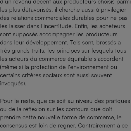
d'un revenu décent aux producteurs choisis parmi
les plus défavorisés, il cherche aussi à privilégier
Petit électroménager - U
Complément
des relations commerciales durables pour ne pas
alimentaire
Mutuelle
les laisser dans l'incertitude. Enfin, les acheteurs
Assurance emprunteur
sont supposés accompagner les producteurs
dans leur développement. Tels sont, brossés à
très grands traits, les principes sur lesquels tous
Matelas
les acteurs du commerce équitable s'accordent
Champagne
bouteille
(même si la protection de l'environnement ou
Banque en 
certains critères sociaux sont aussi souvent
Téléviseur
invoqués).
Antimoustique
Lave-linge
Pour le reste, que ce soit au niveau des pratiques
ou de la réflexion sur les contours que doit
Radiateur électrique
prendre cette nouvelle forme de commerce, le
consensus est loin de régner. Contrairement à ce