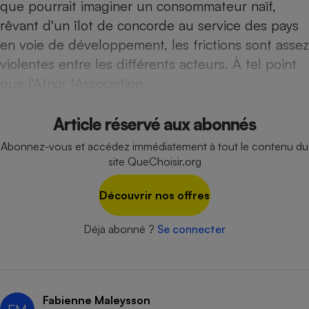
que pourrait imaginer un consommateur naïf,
Téléphone mobile -
Smartphone
rêvant d'un îlot de concorde au service des pays
Plaque de cuisson à
induction
en voie de développement, les frictions sont assez
violentes entre les différents acteurs. À tel point
que l'Afnor (Association
Climatiseur -
Ventilateur
Article réservé aux abonnés
Abonnez-vous et accédez immédiatement à tout le contenu du
Antivirus
site QueChoisir.org
Climatiseur -
Ventilateur
Découvrir nos offres
Déjà abonné ?
Se connecter
Fabienne Maleysson