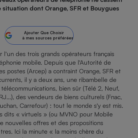
Une situation dont Orange, SFR et Bouygues
atif sèche-linge
atif smartphone
atif nettoyeur haute
ateur mutuelle
on
Réparation
Ajouter
Que Choisir
à mes sources préférées
Obsèques - Pompes
teur des devis d’opticiens
funèbres
eur-congélateur
dio
 robot
ar l'un des trois grands opérateurs français
éphonie mobile. Depuis que l'Autorité de
nduction
son
ranulés
s postes (Arcep) a contraint Orange, SFR et
irante
e multifonction
électrique
rrents, il y a deux ans, une ribambelle de
Panneaux
r mobile
r portable
photovoltaïques
 télécommunications, bien sûr (Télé 2, Neuf,
 Médicament
 balai
RJ...), des vendeurs de biens culturels (Fnac,
omplémentaire santé
 traîneau
ctile
Circuits courts et
uchan, Carrefour) : tout le monde s'y est mis.
alimentation locale
Puériculture - Produit
 automatique
rs dits « virtuels » (ou MVNO pour Mobile
pour bébé
de nouvelles offres et des propositions
Banque en ligne
seur
res. Ici la minute « la moins chère du
vapeur