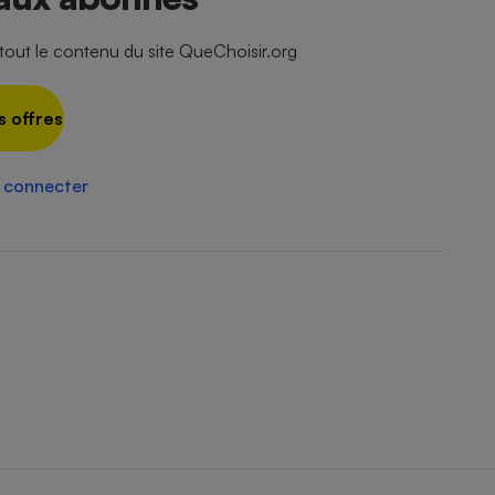
Électricité - Gaz
ut le contenu du site QueChoisir.org
Appareil photo
numérique
Four encastrable
s offres
 connecter
Lessive
Aspirateur