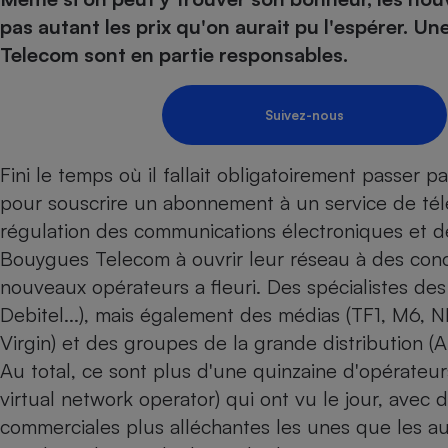
Energie
Nutrition
Assurance auto
pas autant les prix qu'on aurait pu l'espérer. 
-nous ?
Produit alimentaire
Carburant
Compar
Compar
Compar
Compar
Telecom sont en partie responsables.
pressi
Choisir son fioul
Assurance
Sécurité - Hygiène
Circulation routière
Choisir son pellet
Banque - Crédit
Crédit immobilier
Contrôle technique - 
Suivez-nous
Comparateur assurance emprunteur
Epargne - Fiscalité
Maison de retraite
Compara
Pièce détachée
Energie Moins Chère Ensemble
Comparatif réfrigérat
Comparatif casque au
Comparatif tondeuse
Fini le temps où il fallait obligatoirement passer p
Moto
pour souscrire un abonnement à un service de tél
Comparatif plaque à i
Comparatif barre de 
Comparatif poêle à g
Supermarché - Drive
régulation des communications électroniques et de
Comparatif hotte asp
Comparatif imprimant
Comparatif radiateur 
Bouygues Telecom à ouvrir leur réseau à des concu
Électricité - Gaz
Hygiène - Beauté
Comparatif climatiseu
Comparatif ordinateu
nouveaux opérateurs a fleuri. Des spécialistes des
Tous les comparateurs
Maladie - Médecine -
Comparatif aspirateur
Comparatif ultrabook
Aménagement
Debitel...), mais également des médias (TF1, M6, N
Toutes les cartes interactives
Système de santé - C
Comparatif aspirateur
Comparatif tablette ta
Supermarché - Drive
Virgin) et des groupes de la grande distribution (A
Bricolage - Jardinage
Retraite
Comparatif cafetière
Au total, ce sont plus d'une quinzaine d'opérateu
Chauffage
Speedtest - Testez le débit de votre
virtual network operator) qui ont vu le jour, avec 
Mutuelle
Comparatif robot cui
Image et son
Produit d'entretien
connexion Internet
commerciales plus alléchantes les unes que les aut
Comparatif centrale 
Comparateur auto
Informatique
Sécurité domestique