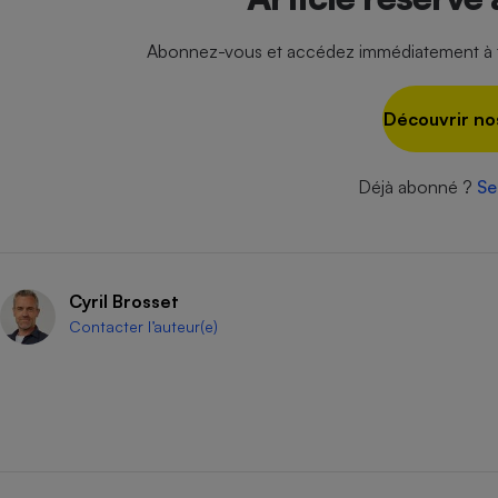
Radiateur électrique
Abonnez-vous et accédez immédiatement à to
Téléphone mobile -
Smartphone
Plaque de cuisson à
Découvrir no
induction
Déjà abonné ?
Se
Climatiseur -
Ventilateur
Cyril Brosset
Antivirus
Contacter l’auteur(e)
Climatiseur -
Ventilateur