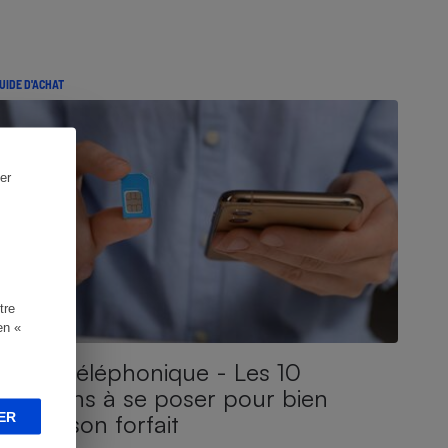
UIDE D'ACHAT
er
tre
en «
Forfait téléphonique - Les 10
questions à se poser pour bien
ER
choisir son forfait