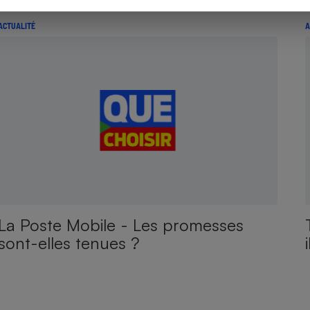
ACTUALITÉ
A
La Poste Mobile - Les promesses
sont-elles tenues ?