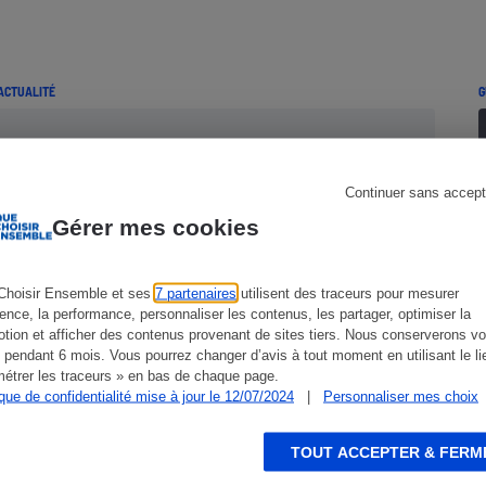
ACTUALITÉ
G
s
Réfrigérateur
Continuer sans accept
Gérer mes cookies
Choisir Ensemble et ses
7 partenaires
utilisent des traceurs pour mesurer
ience, la performance, personnaliser les contenus, les partager, optimiser la
tion et afficher des contenus provenant de sites tiers. Nous conserverons vo
 pendant 6 mois. Vous pourrez changer d’avis à tout moment en utilisant le li
étrer les traceurs » en bas de chaque page.
Panne d’Orange - Indemnisation
ique de confidentialité mise à jour le 12/07/2024
|
Personnaliser mes choix
inadaptée
TOUT ACCEPTER & FERM