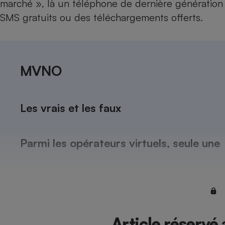
marché », là un téléphone de dernière génération g
Internet
SMS gratuits ou des téléchargements offerts.
Gros électroménager
Téléphonie
Petit électroménager 
Complément
alimentaire
MVNO
Mutuelle
Assurance emprunteu
Les vrais et les faux
Matelas
Champa
boutei
Parmi les opérateurs virtuels, seule une
Banque 
Téléviseur
Antimoustique
Lave-linge
Article réservé