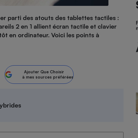
er parti des atouts des tablettes tactiles :
ils 2 en 1 allient écran tactile et clavier
- Ustensile
Foie gras
ôt en ordinateur. Voici les points à
Aide auditive
r
Assurance vie
Ajouter
Que Choisir
à mes sources préférées
Poêle à granulés
gne - Comment choisir une
lle de champagne
en ligne
Ordinateur portable
ybrides
Crème solaire
Lave-vaisselle