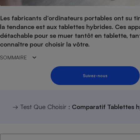
Internet
Les fabricants d’ordinateurs portables ont su tir
Gros électroménager
Téléphonie
la tendance est aux tablettes hybrides. Ces appare
Petit électroménager 
Complément
détachable pour se muer tantôt en tablette, tant
alimentaire
connaître pour choisir la vôtre.
Mutuelle
Assurance emprunteu
SOMMAIRE
Suivez-nous
Matelas
Champa
boutei
Banque 
Téléviseur
→ Test Que Choisir :
Comparatif Tablettes h
Antimoustique
Lave-linge