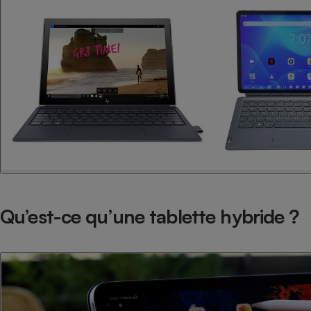
Radiateur électrique
Téléphone mobile -
Smartphone
Plaque de cuisson à
induction
Climatiseur -
Ventilateur
Antivirus
Qu’est-ce qu’une tablette hybride ?
Climatiseur -
Ventilateur