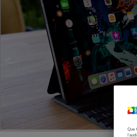
Cafetière à expresso
Robot ménager
Que 
l’aud