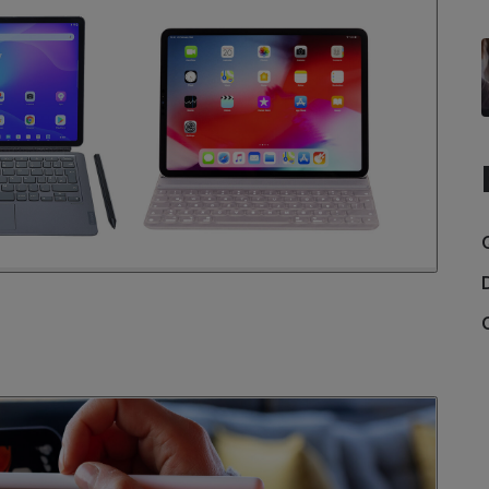
Électricité - Gaz
Appareil photo
numérique
Four encastrable
Lessive
Aspirateur