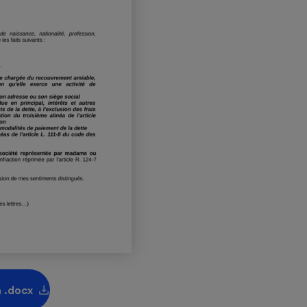
Électricité - Gaz
Appareil photo
numérique
Four encastrable
Lessive
Aspirateur
 .docx