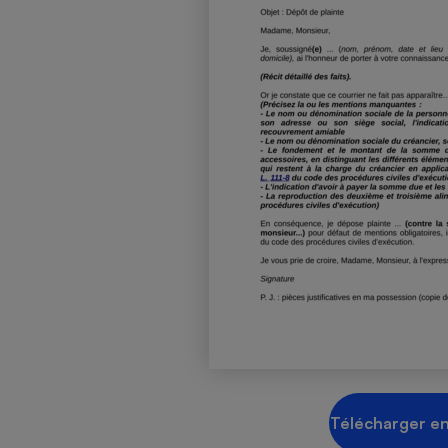
Radiateur électrique
Téléphone mobile -
Smartphone
Plaque de cuisson à
induction
Climatiseur -
Ventilateur
Antivirus
Climatiseur -
Ventilateur
Télécharger en