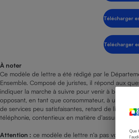
Télécharger e
Cafetière à expresso
Télécharger e
À noter
Ce modèle de lettre a été rédigé par le Départem
Ensemble. Composé de juristes, il répond aux ques
indiquer la marche à suivre pour venir à bout de l
Robot ménager
opposant, en tant que consommateur, à un profess
de services peu satisfaisantes, retard de livraison
téléphonie, contentieux en matière d’assurance ou
Que 
Attention :
ce modèle de lettre n’a pas vocation à
l’aud