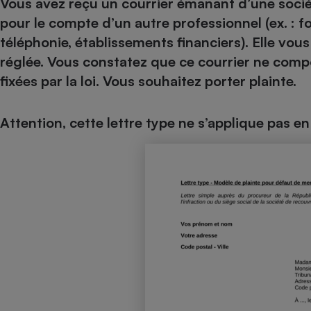
Vous avez reçu un courrier émanant d’une socié
Internet
pour le compte d’un autre professionnel (ex. : f
téléphonie, établissements financiers). Elle vo
Gros électroménager
Téléphonie
réglée. Vous constatez que ce courrier ne comp
Petit électroménager 
Complément
fixées par la loi. Vous souhaitez porter plainte.
alimentaire
Mutuelle
Assurance emprunteu
Attention, cette lettre type ne s’applique pas e
Matelas
Champa
boutei
Banque 
Téléviseur
Antimoustique
Lave-linge