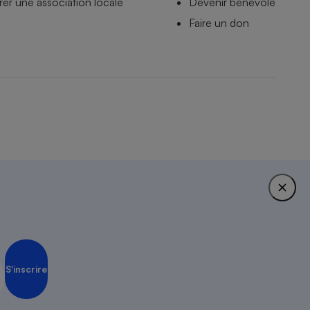
er une association locale
Devenir bénévole
Faire un don
stions fréquentes
1951.
S'inscrire
Inscription Newsletter