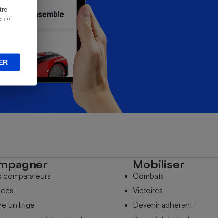
tre
en «
ER
mpagner
Mobiliser
s comparateurs
Combats
ices
Victoires
e un litige
Devenir adhérent