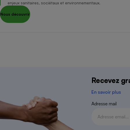
Radiateur électrique
enjeux sanitaires, sociétaux et environnementaux.
Nous découvrir
Téléphone mobile -
Smartphone
Plaque de cuisson à
induction
Climatiseur -
Ventilateur
Nous contacter
Données pe
Recevez gra
Antivirus
Association i
En savoir plus
Climatiseur -
Ventilateur
Adresse mail