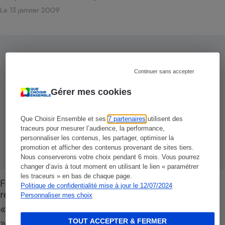
Le 13 janvier 2009
Cafetière à expressos
Continuer sans accepter
Gérer mes cookies
Robot ménager
Que Choisir Ensemble et ses
7 partenaires
utilisent des
traceurs pour mesurer l’audience, la performance,
personnaliser les contenus, les partager, optimiser la
promotion et afficher des contenus provenant de sites tiers.
Nous conserverons votre choix pendant 6 mois. Vous pourrez
changer d’avis à tout moment en utilisant le lien « paramétrer
les traceurs » en bas de chaque page.
Fers à repasser - Les autres produits de
Politique de confidentialité mise à jour le 12/07/2024
repassage
Personnaliser mes choix
« Soin du linge », « Prêt-à-porter », « Dressman
», « Driron »... Les fabricants de fers à repasser
TOUT ACCEPTER & FERMER