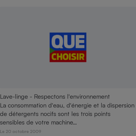
Petit électroménager - U
Complément
alimentaire
Mutuelle
Assurance emprunteur
Matelas
Champagne
bouteille
Banque en 
Téléviseur
Antimoustique
Lave-linge
Lave-linge - Respectons l'environnement
La consommation d'eau, d'énergie et la dispersion
de détergents nocifs sont les trois points
Radiateur électrique
sensibles de votre machine…
Le 20 octobre 2009