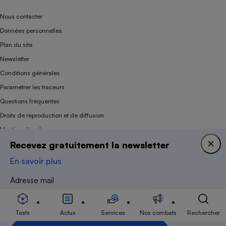
Nous contacter
Données personnelles
Plan du site
Newsletter
Conditions générales
Paramétrer les traceurs
Questions fréquentes
Droits de reproduction et de diffusion
Mentions légales
Recevez gratuitement la newsletter
Panel
En savoir plus
Association indépendante de l’État, des syndicats, des producteurs et des
Adresse mail
distributeurs depuis 1951.
Tests
Actus
Services
Nos combats
Rechercher