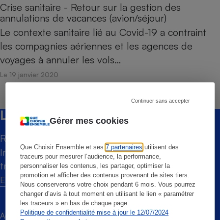
Téléphone mobile -
Crise sanitaire - Retour sur la gestion des
Smartphone
annulations de vacances (avion/séjour)
Plaque de cuisson à
induction
Le contexte sanitaire lié au Covid-19 a contraint
les compagnies aériennes et les agences de
voyages à annuler les vols…
Climatiseur -
Le 19 janvier 2020
Ventilateur
Continuer sans accepter
Antivirus
Lettre du mouvement
Gérer mes cookies
Climatiseur -
Restez informé et mobilisé !
Ventilateur
Que Choisir Ensemble et ses
7 partenaires
utilisent des
Inscrivez-vous à la Lettre du Mouvement
traceurs pour mesurer l’audience, la performance,
trimestrielle de Que Choisir Ensemble.
personnaliser les contenus, les partager, optimiser la
promotion et afficher des contenus provenant de sites tiers.
En savoir plus
Nous conserverons votre choix pendant 6 mois. Vous pourrez
changer d’avis à tout moment en utilisant le lien « paramétrer
les traceurs » en bas de chaque page.
Politique de confidentialité mise à jour le 12/07/2024
Adresse mail