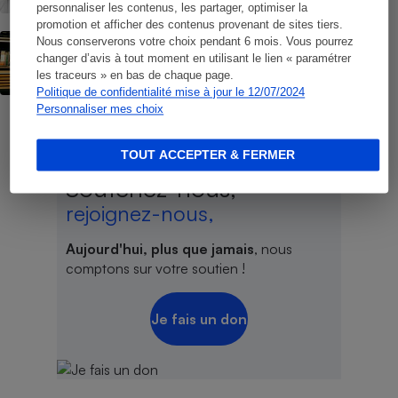
personnaliser les contenus, les partager, optimiser la
promotion et afficher des contenus provenant de sites tiers.
ENQUÊTE
Nous conserverons votre choix pendant 6 mois. Vous pourrez
Cuisinistes - Les recettes d’un achat
changer d’avis à tout moment en utilisant le lien « paramétrer
satisfaisant
les traceurs » en bas de chaque page.
Politique de confidentialité mise à jour le 12/07/2024
Personnaliser mes choix
TOUT ACCEPTER & FERMER
Soutenez-nous,
rejoignez-nous,
Aujourd'hui, plus que jamais
, nous
comptons sur votre soutien !
Je fais un don