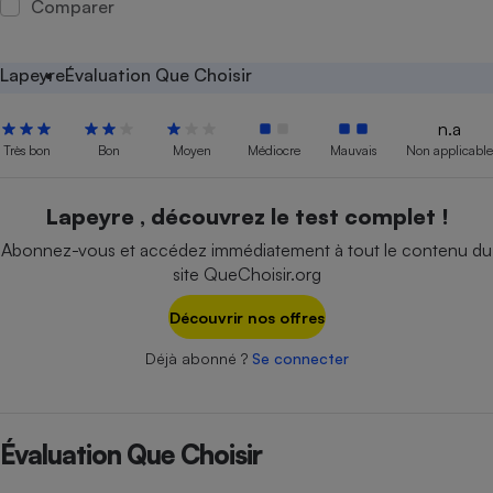
Comparer
Petit électroménager - U
Complément
alimentaire
Lapeyre
Évaluation Que Choisir
Mutuelle
Assurance emprunteur
n.a
Très bon
Bon
Moyen
Médiocre
Mauvais
Non applicable
Matelas
Lapeyre , découvrez le test complet !
Champagne
bouteille
Abonnez-vous et accédez immédiatement à tout le contenu du
Banque en 
site QueChoisir.org
Téléviseur
Antimoustique
Découvrir nos offres
Lave-linge
Déjà abonné ?
Se connecter
Radiateur électrique
Évaluation Que Choisir