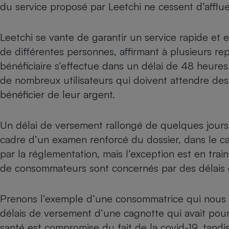
du service proposé par Leetchi ne cessent d’afflue
Internet
Gros électroménager
Téléphonie
Leetchi se vante de garantir un service rapide et e
Petit électroménager 
de différentes personnes, affirmant à plusieurs r
Complément
alimentaire
bénéficiaire s’effectue dans un délai de 48 heure
Mutuelle
Assurance emprunteu
de nombreux utilisateurs qui doivent attendre des
bénéficier de leur argent.
Un délai de versement rallongé de quelques jours
Matelas
Champa
cadre d’un examen renforcé du dossier, dans le ca
boutei
Banque 
par la réglementation, mais l’exception est en trai
Téléviseur
de consommateurs sont concernés par des délais 
Antimoustique
Lave-linge
Prenons l’exemple d’une consommatrice qui nous al
délais de versement d’une cagnotte qui avait pour 
santé est compromise du fait de la covid-19, tandi