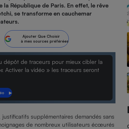
 la République de Paris. En effet, le rêve
eetchi, se transforme en cauchemar
atif sèche-linge
atif smartphone
atif nettoyeur haute
ateur mutuelle
on
ateurs.
Réparation
Ajouter
Que Choisir
Obsèques - Pompes
teur des devis d’opticiens
à mes sources préférées
funèbres
eur-congélateur
dio
 robot
nduction
son
ranulés
u dépôt de traceurs pour mieux cibler la
irante
e multifonction
électrique
 « Activer la vidéo » les traceurs seront
Panneaux
r mobile
r portable
photovoltaïques
 Médicament
 balai
omplémentaire santé
 traîneau
ctile
Circuits courts et
alimentation locale
Puériculture - Produit
 automatique
pour bébé
Banque en ligne
seur
 justificatifs supplémentaires demandés sans
émoignages de nombreux utilisateurs écœurés
vapeur