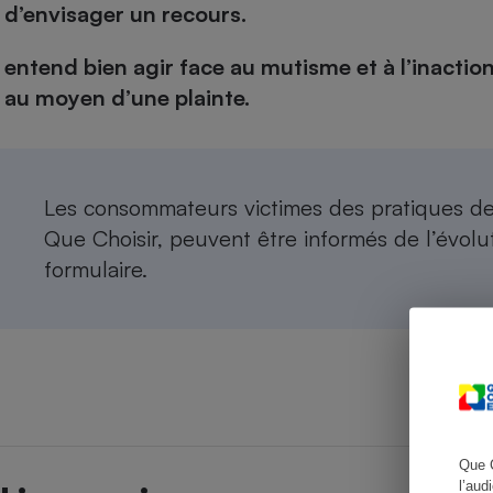
d’envisager un recours.
entend bien agir face au mutisme et à l’inaction 
au moyen d’une plainte.
Cafetière à expresso
Les consommateurs victimes des pratiques de
Que Choisir, peuvent être informés de l’évol
formulaire
.
Robot ménager
Que 
l’aud