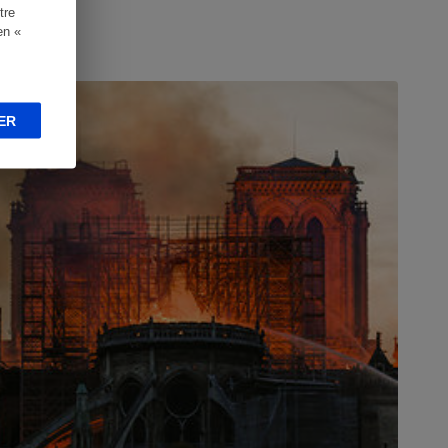
tre
en «
CTUALITÉ
ER