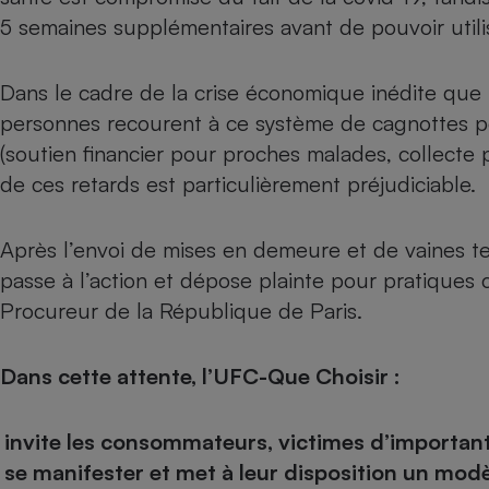
Radiateur électrique
5 semaines supplémentaires avant de pouvoir utilis
Téléphone mobile -
Dans le cadre de la crise économique inédite que 
Smartphone
Plaque de cuisson à
personnes recourent à ce système de cagnottes po
induction
(soutien financier pour proches malades, collecte po
de ces retards est particulièrement préjudiciable.
Climatiseur -
Ventilateur
Après l’envoi de mises en demeure et de vaines te
passe à l’action et dépose plainte pour pratique
Procureur de la République de Paris.
Antivirus
Climatiseur -
Ventilateur
Dans cette attente, l’UFC-Que Choisir :
invite les consommateurs, victimes d’important
se manifester et met à leur disposition un
modè