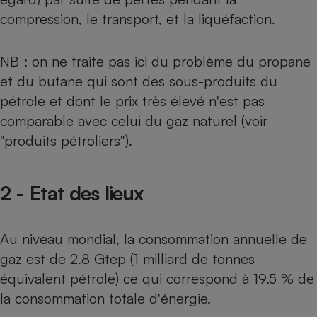
Téléphone mobile -
compression, le transport, et la liquéfaction.
Smartphone
Plaque de cuisson à
induction
NB : on ne traite pas ici du problème du propane
et du butane qui sont des sous-produits du
pétrole et dont le prix très élevé n'est pas
Climatiseur -
Ventilateur
comparable avec celui du gaz naturel (voir
"produits pétroliers").
Antivirus
Climatiseur -
2 - Etat des lieux
Ventilateur
Au niveau mondial, la consommation annuelle de
gaz est de 2.8 Gtep (1 milliard de tonnes
équivalent pétrole) ce qui correspond à 19.5 % de
la consommation totale d'énergie.