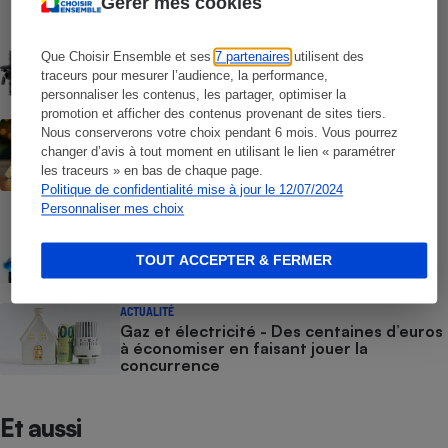
Gérer mes cookies
COMPARATIF
Batteries domestiques
Que Choisir Ensemble et ses
7 partenaires
utilisent des
traceurs pour mesurer l’audience, la performance,
personnaliser les contenus, les partager, optimiser la
promotion et afficher des contenus provenant de sites tiers.
ACTUALITÉ
Nous conserverons votre choix pendant 6 mois. Vous pourrez
Prix de l’électricité - Les tarifs
changer d’avis à tout moment en utilisant le lien « paramétrer
réglementés vont repartir à la hausse au
les traceurs » en bas de chaque page.
1er août
Politique de confidentialité mise à jour le 12/07/2024
Personnaliser mes choix
COMPARATEUR
Comparateur Gaz & Électricité gratuit -
Faites baisser votre facture annuelle
TOUT ACCEPTER & FERMER
d’énergie
ACTUALITÉ
Gaz et électricité - Des centaines d’euros
à économiser en faisant jouer la
concurrence
Et aussi