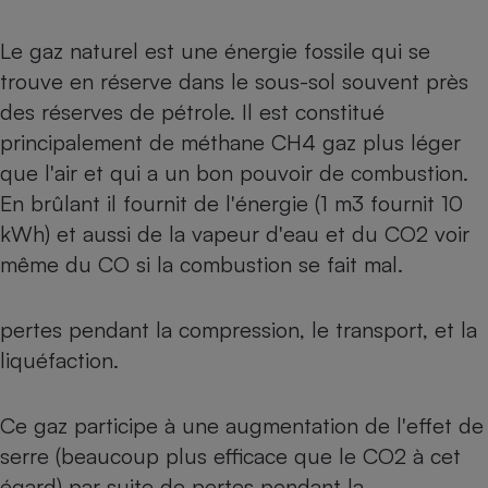
Petit électroménager - U
Le gaz naturel est une énergie fossile qui se
Complément
alimentaire
trouve en réserve dans le sous-sol souvent près
Mutuelle
Assurance emprunteur
des réserves de pétrole. Il est constitué
principalement de méthane CH4 gaz plus léger
que l'air et qui a un bon pouvoir de combustion.
En brûlant il fournit de l'énergie (1 m3 fournit 10
Matelas
Champagne
kWh) et aussi de la vapeur d'eau et du CO2 voir
bouteille
Banque en 
même du CO si la combustion se fait mal.
Téléviseur
Antimoustique
Lave-linge
pertes pendant la compression, le transport, et la
liquéfaction.
Ce gaz participe à une augmentation de l'effet de
Radiateur électrique
serre (beaucoup plus efficace que le CO2 à cet
égard) par suite de pertes pendant la