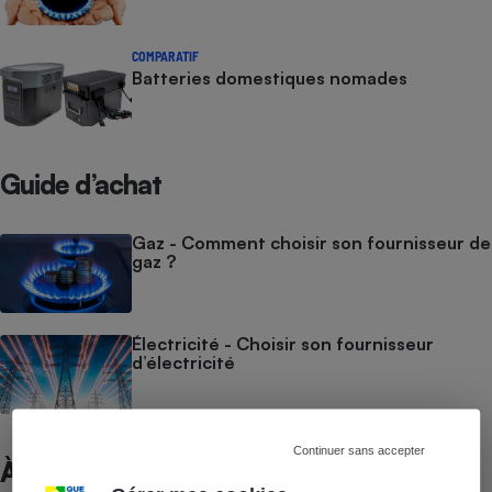
COMPARATIF
Batteries domestiques nomades
Guide d’achat
Gaz - Comment choisir son fournisseur de
gaz ?
Électricité - Choisir son fournisseur
d’électricité
Continuer sans accepter
À ne pas manquer