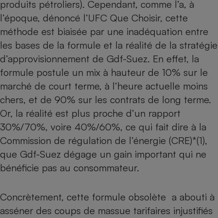
produits pétroliers). Cependant, comme l’a, à
Petit électroménager - U
l’époque, dénoncé l’UFC Que Choisir, cette
Complément
méthode est biaisée par une inadéquation entre
alimentaire
Mutuelle
les bases de la formule et la réalité de la stratégie
Assurance emprunteur
d’approvisionnement de Gdf-Suez. En effet, la
formule postule un mix à hauteur de 10% sur le
marché de court terme, à l’heure actuelle moins
Matelas
Champagne
chers, et de 90% sur les contrats de long terme.
bouteille
Banque en 
Or, la réalité est plus proche d’un rapport
30%/70%, voire 40%/60%, ce qui fait dire à la
Téléviseur
Antimoustique
Commission de régulation de l’énergie (CRE)*(1),
Lave-linge
que Gdf-Suez dégage un gain important qui ne
bénéficie pas au consommateur.
Radiateur électrique
Concrètement, cette formule obsolète a abouti à
asséner des coups de massue tarifaires injustifiés