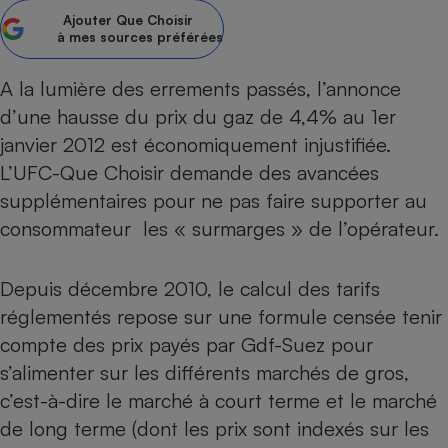
pression
Choisir son fioul
Assurance
Sécurité - Hygiène
Circulation routière
Ajouter
Que Choisir
à mes sources préférées
Choisir son pellet
Crédit immobilier
Banque - Crédit
Contrôle technique - Rép
Comparateur assurance emprunteur
Maison de retraite
Epargne - Fiscalité
Comparateu
Pièce détachée
A la lumière des errements passés, l’annonce
Energie Moins Chère Ensemble
Comparatif réfrigérateur
Comparatif casque audio
Comparatif tondeuse ro
d’une hausse du prix du gaz de 4,4% au 1er
Moto
Comparatif plaque à indu
Comparatif barre de son
Comparatif poêle à gran
janvier 2012 est économiquement injustifiée.
Supermarché - Drive
L’UFC-Que Choisir demande des avancées
Comparatif hotte aspira
Comparatif imprimante m
Comparatif radiateur éle
supplémentaires pour ne pas faire supporter au
Électricité - Gaz
Hygiène - Beauté
Comparatif climatiseur m
Comparatif ordinateur p
consommateur les « surmarges » de l’opérateur.
Tous les comparateurs
Maladie - Médecine - Mé
Comparatif aspirateur bal
Comparatif ultrabook
Aménagement
Toutes les cartes interactives
Système de santé - Com
Comparatif aspirateur tr
Comparatif tablette tacti
Supermarché - Drive
Bricolage - Jardinage
Depuis décembre 2010, le calcul des tarifs
Retraite
Comparatif cafetière au
réglementés repose sur une formule censée tenir
Chauffage
Speedtest - Testez le débit de votre
Mutuelle
Comparatif robot cuiseu
compte des prix payés par Gdf-Suez pour
Image et son
Produit d'entretien
connexion Internet
s’alimenter sur les différents marchés de gros,
Comparatif centrale vap
Comparateur auto
Informatique
Sécurité domestique
c’est-à-dire le marché à court terme et le marché
Internet
de long terme (dont les prix sont indexés sur les
Gros électroménager
Téléphonie