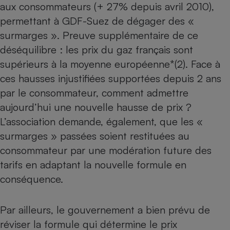
aux consommateurs (+ 27% depuis avril 2010),
Téléphone mobile -
Smartphone
permettant à GDF-Suez de dégager des «
Plaque de cuisson à
induction
surmarges ». Preuve supplémentaire de ce
déséquilibre : les prix du gaz français sont
supérieurs à la moyenne européenne*(2). Face à
Climatiseur -
ces hausses injustifiées supportées depuis 2 ans
Ventilateur
par le consommateur, comment admettre
aujourd’hui une nouvelle hausse de prix ?
Antivirus
L’association demande, également, que les «
surmarges » passées soient restituées au
Climatiseur -
Ventilateur
consommateur par une modération future des
tarifs en adaptant la nouvelle formule en
conséquence.
Par ailleurs, le gouvernement a bien prévu de
réviser la formule qui détermine le prix