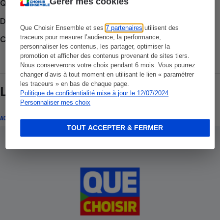
Gérer mes cookies
Que faire en cas de litige ?
Découvrir le forum
Que Choisir Ensemble et ses
7 partenaires
utilisent des
traceurs pour mesurer l’audience, la performance,
Consulter nos Actions Que Choisir Ensemble
personnaliser les contenus, les partager, optimiser la
promotion et afficher des contenus provenant de sites tiers.
Nous conserverons votre choix pendant 6 mois. Vous pourrez
changer d’avis à tout moment en utilisant le lien « paramétrer
les traceurs » en bas de chaque page.
Lire aussi
Politique de confidentialité mise à jour le 12/07/2024
Personnaliser mes choix
ACTION QUE CHOISIR ENSEMBLE
TOUT ACCEPTER & FERMER