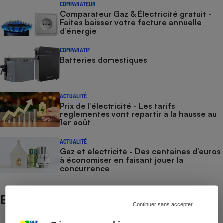
COMPARATEUR
Comparateur Gaz & Électricité gratuit -
Faites baisser votre facture annuelle
d’énergie
COMPARATIF
Batteries domestiques
ACTUALITÉ
Prix de l’électricité - Les tarifs
réglementés vont repartir à la hausse au
1er août
ACTUALITÉ
Gaz et électricité - Des centaines d’euros
à économiser en faisant jouer la
concurrence
Et aussi
Continuer sans accepter