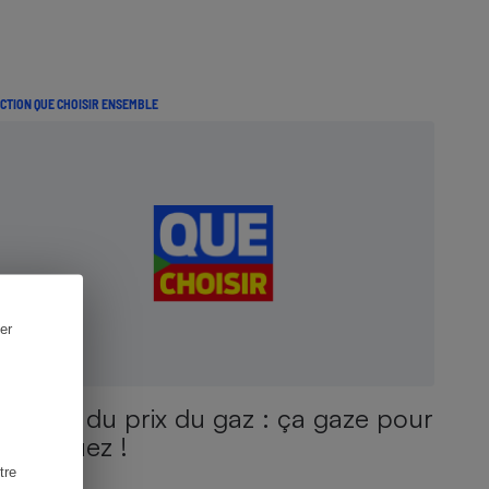
CTION QUE CHOISIR ENSEMBLE
er
Hausse du prix du gaz : ça gaze pour
GDF-Suez !
tre