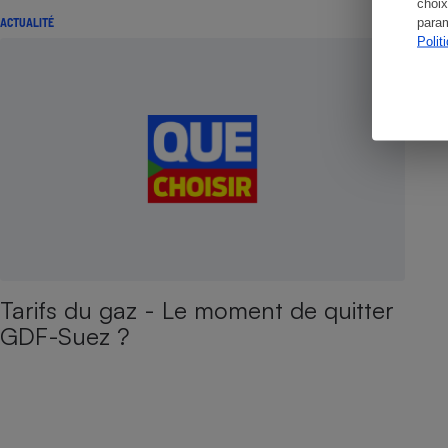
choix
param
ACTUALITÉ
Polit
Tarifs du gaz - Le moment de quitter
GDF-Suez ?