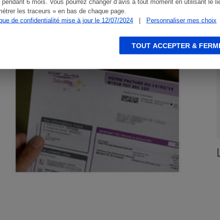
 pendant 6 mois. Vous pourrez changer d’avis à tout moment en utilisant le li
étrer les traceurs » en bas de chaque page.
ACTION QUE CHOISIR ENSEMBLE
A
ique de confidentialité mise à jour le 12/07/2024
|
Personnaliser mes choix
TOUT ACCEPTER & FERM