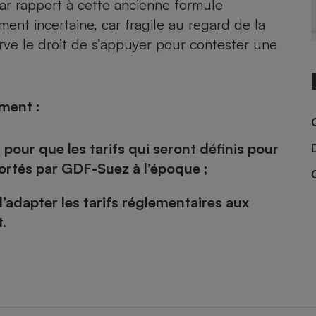
 par rapport à cette ancienne formule
Électricité - Gaz
ent incertaine, car fragile au regard de la
serve le droit de s’appuyer pour contester une
Appareil photo
numérique
Four encastrable
ment :
our que les tarifs qui seront définis pour
Lessive
portés par GDF-Suez à l’époque ;
’adapter les tarifs réglementaires aux
.
Aspirateur