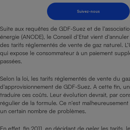
Energie
Nutrition
Assurance auto
-nous ?
Suivez-nous
Produit alimentaire
Carburant
Compar
Compar
Compar
Compar
pressi
Choisir son fioul
Assurance
Sécurité - Hygiène
Circulation routière
Suite aux requêtes de GDF-Suez et de l’associatio
Choisir son pellet
Banque - Crédit
Crédit immobilier
Contrôle technique - 
énergie (ANODE), le Conseil d’Etat vient d’annuler
Comparateur assurance emprunteur
Epargne - Fiscalité
Maison de retraite
Compara
Pièce détachée
des tarifs réglementés de vente de gaz naturel. L
Energie Moins Chère Ensemble
Comparatif réfrigérat
Comparatif casque au
Comparatif tondeuse
Moto
qui expose le consommateur à un paiement supplé
Comparatif plaque à i
Comparatif barre de 
Comparatif poêle à g
Supermarché - Drive
passées.
Comparatif hotte asp
Comparatif imprimant
Comparatif radiateur 
Électricité - Gaz
Hygiène - Beauté
Comparatif climatiseu
Comparatif ordinateu
Selon la loi, les tarifs réglementés de vente du ga
Tous les comparateurs
d’approvisionnement de GDF-Suez. A cette fin, une
Maladie - Médecine -
Comparatif aspirateur
Comparatif ultrabook
Aménagement
Toutes les cartes interactives
traduire ces coûts. Leur évolution devrait, par co
Système de santé - C
Comparatif aspirateur
Comparatif tablette ta
Supermarché - Drive
Bricolage - Jardinage
régulier de la formule. Ce n’est malheureusement p
Retraite
Comparatif cafetière
Chauffage
un certain nombre de problèmes.
Speedtest - Testez le débit de votre
Mutuelle
Comparatif robot cui
Image et son
Produit d'entretien
connexion Internet
Comparatif centrale 
Comparateur auto
En effet, fin 2011, en décidant de geler les tarifs,
Informatique
Sécurité domestique