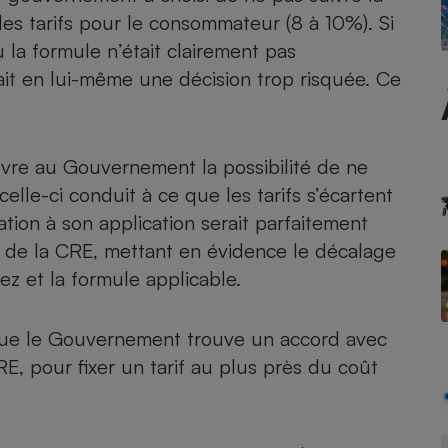
es tarifs pour le consommateur (8 à 10%). Si
 la formule n’était clairement pas
tait en lui-même une décision trop risquée. Ce
- Ustensile
Foie gras
Aide auditive
r
Assurance vie
ouvre au Gouvernement la possibilité de ne
elle-ci conduit à ce que les tarifs s’écartent
tion à son application serait parfaitement
1 de la CRE, mettant en évidence le décalage
Poêle à granulés
gne - Comment choisir une
z et la formule applicable.
lle de champagne
en ligne
Ordinateur portable
t que le Gouvernement trouve un accord avec
Crème solaire
Lave-vaisselle
RE, pour fixer un tarif au plus près du coût