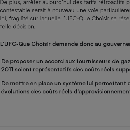
De plus, arrêter aujourd’hui des tarifs rétroactifs
Radiateur électrique
contestable serait à nouveau une voie particulièrem
loi, fragilité sur laquelle l’UFC-Que Choisir se ré
Téléphone mobile -
telle décision.
Smartphone
Plaque de cuisson à
induction
L’UFC-Que Choisir demande donc au gouverne
De proposer un accord aux fournisseurs de gaz p
Climatiseur -
Ventilateur
2011 soient représentatifs des coûts réels sup
De mettre en place un système lui permettant d
Antivirus
évolutions des coûts réels d’approvisionnement
Climatiseur -
Ventilateur