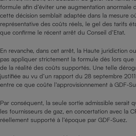
formule afin d’éviter une augmentation anormale d
Internet
cette décision semblait adaptée dans la mesure où
Gros électroménager
Téléphonie
représentative des coûts réels, le gel des tarifs é
Petit électroménager 
que confirme le récent arrêt du Conseil d’Etat.
Complément
alimentaire
Mutuelle
Assurance emprunteu
En revanche, dans cet arrêt, la Haute juridiction 
pas appliquer strictement la formule dès lors que c
de la réalité des coûts supportés. Une telle déroga
justifiée au vu d’un rapport du 28 septembre 201
Matelas
Champa
entre ce que coûte l’approvisionnement à GDF-Sue
boutei
Banque 
Téléviseur
Par conséquent, la seule sortie admissible serai
Antimoustique
Lave-linge
les fournisseurs de gaz, en concertation avec la C
réellement supporté à l’époque par GDF-Suez.