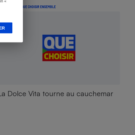
en «
CTION LOCALE QUE CHOISIR ENSEMBLE
ER
La Dolce Vita tourne au cauchemar