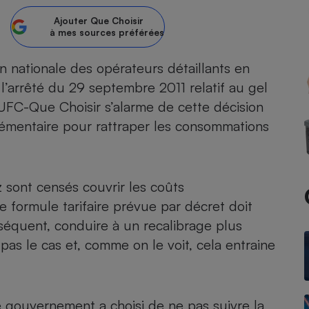
Ajouter
Que Choisir
atif sèche-linge
atif smartphone
atif nettoyeur haute
ateur mutuelle
à mes sources préférées
on
n nationale des opérateurs détaillants en
Réparation
 l’arrêté du 29 septembre 2011 relatif au gel
Obsèques - Pompes
teur des devis d’opticiens
’UFC-Que Choisir s’alarme de cette décision
funèbres
eur-congélateur
dio
 robot
mentaire pour rattraper les consommations
nduction
son
ranulés
irante
e multifonction
électrique
Panneaux
r mobile
r portable
z sont censés couvrir les coûts
photovoltaïques
 formule tarifaire prévue par décret doit
 Médicament
 balai
nséquent, conduire à un recalibrage plus
omplémentaire santé
 traîneau
ctile
Circuits courts et
as le cas et, comme on le voit, cela entraine
alimentation locale
Puériculture - Produit
 automatique
pour bébé
Banque en ligne
seur
vapeur
 le gouvernement a choisi de ne pas suivre la