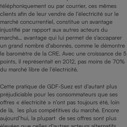
Téléphone mobile -
téléphoniquement ou par courrier, ces mêmes
Smartphone
Plaque de cuisson à
clients afin de leur vendre de l’électricité sur le
induction
marché concurrentiel, constitue un avantage
injustifié par rapport aux autres acteurs du
marché… avantage qui lui permet de s’accaparer
Climatiseur -
un grand nombre d’abonnés, comme le démontre
Ventilateur
le baromètre de la CRE. Avec une croissance de 5
points, il représentait en 2012, pas moins de 70%
Antivirus
du marché libre de l’électricité.
Climatiseur -
Ventilateur
Cette pratique de GDF-Suez est d’autant plus
préjudiciable pour les consommateurs que ses
offres « électricité » n’ont pas toujours été, loin
de là, les plus compétitives du marché. Encore
aujourd’hui, la plupart de ses offres sont plus
élevées que celles d’autres acteurs alternatifs…