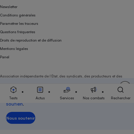
Newsletter
Conditions générales
Paramétrer les traceurs
Questions fréquentes
Droits de reproduction et de diffusion
Mentions légales
Panel
Association indépendante de l’État, des syndicats, des producteurs et des
distributeurs depuis 1951.
Soutenez-nous
Aujourd'hui plus que jamais, nous comptons sur
votre
Tests
Actus
Services
Nos combats
Rechercher
soutien
.
Nous soutenir
Nous soutenir