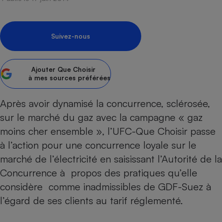
pression
Choisir son fioul
Assurance
Sécurité - Hygiène
Circulation routière
Choisir son pellet
Crédit immobilier
Banque - Crédit
Contrôle technique - Rép
Suivez-nous
Comparateur assurance emprunteur
Maison de retraite
Epargne - Fiscalité
Comparateu
Pièce détachée
Energie Moins Chère Ensemble
Comparatif réfrigérateur
Comparatif casque audio
Comparatif tondeuse ro
Moto
Comparatif plaque à indu
Comparatif barre de son
Comparatif poêle à gran
Ajouter
Que Choisir
Supermarché - Drive
à mes sources préférées
Comparatif hotte aspira
Comparatif imprimante m
Comparatif radiateur éle
Électricité - Gaz
Hygiène - Beauté
Après avoir dynamisé la concurrence, sclérosée,
Comparatif climatiseur m
Comparatif ordinateur p
Tous les comparateurs
sur le marché du gaz avec la campagne « gaz
Maladie - Médecine - Mé
Comparatif aspirateur bal
Comparatif ultrabook
Aménagement
moins cher ensemble », l’UFC-Que Choisir passe
Toutes les cartes interactives
Système de santé - Com
Comparatif aspirateur tr
Comparatif tablette tacti
Supermarché - Drive
Bricolage - Jardinage
à l’action pour une concurrence loyale sur le
Retraite
Comparatif cafetière au
Chauffage
marché de l’électricité en saisissant l’Autorité de la
Speedtest - Testez le débit de votre
Mutuelle
Comparatif robot cuiseu
Concurrence à propos des pratiques qu’elle
Image et son
Produit d'entretien
connexion Internet
Comparatif centrale vap
considère comme inadmissibles de GDF-Suez à
Comparateur auto
Informatique
Sécurité domestique
l’égard de ses clients au tarif réglementé.
Internet
Gros électroménager
Téléphonie