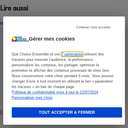
Lire aussi
ENQUÊTE
Continuer sans accepter
Gérer mes cookies
Que Choisir Ensemble et ses
7 partenaires
utilisent des
traceurs pour mesurer l’audience, la performance,
personnaliser les contenus, les partager, optimiser la
promotion et afficher des contenus provenant de sites tiers.
Nous conserverons votre choix pendant 6 mois. Vous pourrez
changer d’avis à tout moment en utilisant le lien « paramétrer
les traceurs » en bas de chaque page.
Politique de confidentialité mise à jour le 12/07/2024
Personnaliser mes choix
Gaz et électricité - Vos problèmes, nos réponses
TOUT ACCEPTER & FERMER