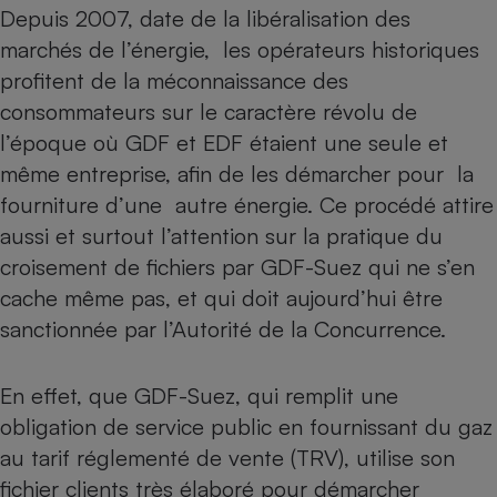
Depuis 2007, date de la libéralisation des
Petit électroménager - U
marchés de l’énergie, les opérateurs historiques
Complément
alimentaire
profitent de la méconnaissance des
Mutuelle
Assurance emprunteur
consommateurs sur le caractère révolu de
l’époque où GDF et EDF étaient une seule et
même entreprise, afin de les démarcher pour la
fourniture d’une autre énergie. Ce procédé attire
Matelas
Champagne
aussi et surtout l’attention sur la pratique du
bouteille
Banque en 
croisement de fichiers par GDF-Suez qui ne s’en
Téléviseur
cache même pas, et qui doit aujourd’hui être
Antimoustique
Lave-linge
sanctionnée par l’Autorité de la Concurrence.
En effet, que GDF-Suez, qui remplit une
obligation de service public en fournissant du gaz
Radiateur électrique
au tarif réglementé de vente (TRV), utilise son
fichier clients très élaboré pour démarcher