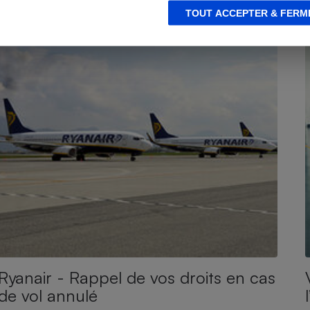
TOUT ACCEPTER & FERM
Ryanair - Rappel de vos droits en cas
de vol annulé