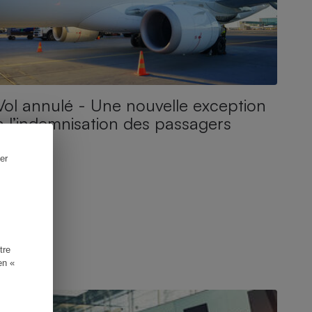
Vol annulé - Une nouvelle exception
à l’indemnisation des passagers
er
tre
en «
CTUALITÉ