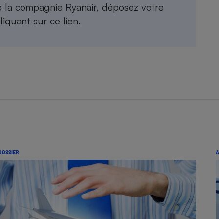
Électricité - Gaz
e la compagnie Ryanair, déposez votre
liquant sur ce lien
.
Appareil photo
numérique
Four encastrable
Lessive
DOSSIER
A
Aspirateur