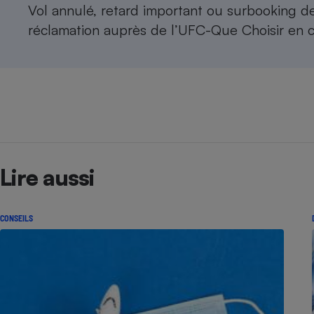
Radiateur électrique
Vol annulé, retard important ou surbooking d
réclamation auprès de l’UFC-Que Choisir
en c
Téléphone mobile -
Smartphone
Plaque de cuisson à
induction
Climatiseur -
Ventilateur
Lire aussi
Antivirus
CONSEILS
Climatiseur -
Ventilateur