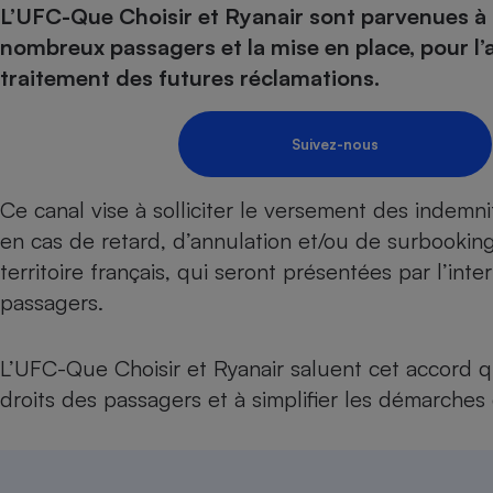
L’UFC-Que Choisir et Ryanair sont parvenues à 
Internet
nombreux passagers et la mise en place, pour l’av
Gros électroménager
Téléphonie
traitement des futures réclamations.
Petit électroménager 
Complément
alimentaire
Suivez-nous
Mutuelle
Assurance emprunteu
Ce canal vise à solliciter le versement des indemn
en cas de retard, d’annulation et/ou de surbooking
territoire français, qui seront présentées par l’in
Matelas
Champa
passagers.
boutei
Banque 
Téléviseur
L’UFC-Que Choisir et Ryanair saluent cet accord qu
Antimoustique
Lave-linge
droits des passagers et à simplifier les démarches d