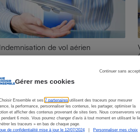
s
Réfrigérateur
Indemnisation de vol aérien
Continuer sans accept
Gérer mes cookies
Choisir Ensemble et ses
7 partenaires
utilisent des traceurs pour mesurer
ience, la performance, personnaliser les contenus, les partager, optimiser la
tion et afficher des contenus provenant de sites tiers. Nous conserverons vo
 pendant 6 mois. Vous pourrez changer d’avis à tout moment en utilisant le li
étrer les traceurs » en bas de chaque page.
ACTUALITÉ
A
ique de confidentialité mise à jour le 12/07/2024
|
Personnaliser mes choix