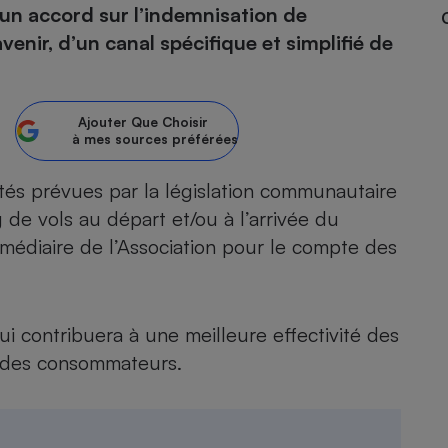
un accord sur l’indemnisation de
enir, d’un canal spécifique et simplifié de
- Ustensile
Foie gras
Ajouter
Que Choisir
à mes sources préférées
Aide auditive
r
Assurance vie
ités prévues par la législation communautaire
 de vols au départ et/ou à l’arrivée du
termédiaire de l’Association pour le compte des
Poêle à granulés
gne - Comment choisir une
lle de champagne
en ligne
Ordinateur portable
i contribuera à une meilleure effectivité des
Crème solaire
Lave-vaisselle
es consommateurs.​​​​​