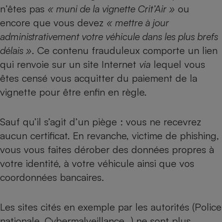
Téléphone mobile -
n’êtes pas
« muni de la vignette Crit’Air »
ou
Smartphone
encore que vous devez
« mettre à jour
Plaque de cuisson à
induction
administrativement votre véhicule dans les plus brefs
délais »
. Ce contenu frauduleux comporte un lien
qui renvoie sur un site Internet
via
lequel vous
Climatiseur -
êtes censé vous acquitter du paiement de la
Ventilateur
vignette pour être enfin en règle.
Antivirus
Sauf qu’il s’agit d’un piège : vous ne recevrez
Climatiseur -
aucun certificat. En revanche, victime de phishing,
Ventilateur
vous vous faites dérober des données propres à
votre identité, à votre véhicule ainsi que vos
coordonnées bancaires.
Les sites cités en exemple par les autorités (Police
nationale, Cybermalveillance…) ne sont plus