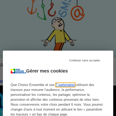
Continuer sans accepter
Arnaques - Impossible d’y échapper
Gérer mes cookies
ACTUALITÉ
Que Choisir Ensemble et ses
7 partenaires
utilisent des
traceurs pour mesurer l’audience, la performance,
personnaliser les contenus, les partager, optimiser la
promotion et afficher des contenus provenant de sites tiers.
Nous conserverons votre choix pendant 6 mois. Vous pourrez
changer d’avis à tout moment en utilisant le lien « paramétrer
les traceurs » en bas de chaque page.