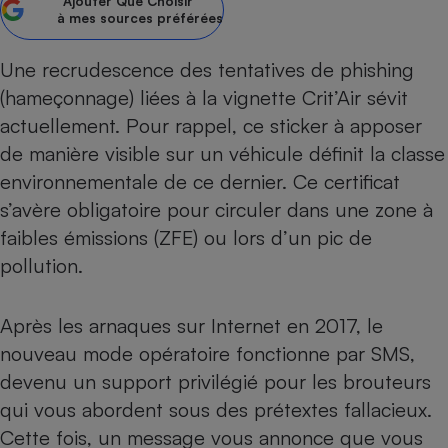
Ajouter
Que Choisir
à mes sources préférées
Petit électroménager - U
Complément
alimentaire
Une recrudescence des tentatives de phishing
Mutuelle
Assurance emprunteur
(hameçonnage) liées à la
vignette Crit’Air
sévit
actuellement. Pour rappel, ce sticker à apposer
de manière visible sur un véhicule définit la classe
environnementale de ce dernier. Ce certificat
Matelas
Champagne
s’avère obligatoire pour circuler dans une zone à
bouteille
Banque en 
faibles émissions (ZFE) ou lors d’un pic de
Téléviseur
pollution.
Antimoustique
Lave-linge
Après les
arnaques sur Internet en 2017
, le
nouveau mode opératoire fonctionne par SMS,
devenu un support privilégié pour les brouteurs
Radiateur électrique
qui vous abordent sous des prétextes fallacieux.
Cette fois, un message vous annonce que vous