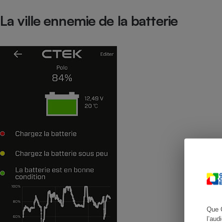
La ville ennemie de la batterie
Cafetière à expresso
Robot ménager
Que 
l’aud