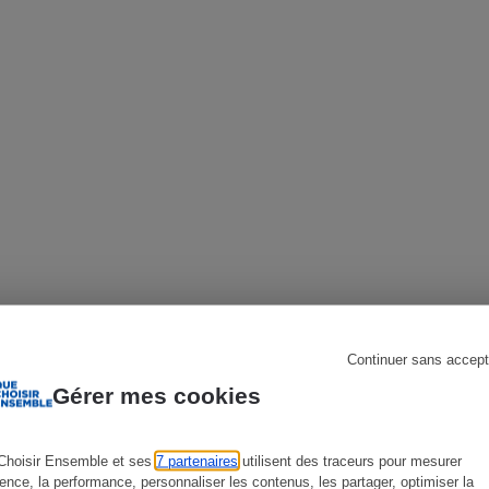
s
Réfrigérateur
Continuer sans accept
Gérer mes cookies
Choisir Ensemble et ses
7 partenaires
utilisent des traceurs pour mesurer
ience, la performance, personnaliser les contenus, les partager, optimiser la