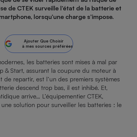
 de CTEK surveille l’état de la batterie et
atif sèche-linge
atif smartphone
atif nettoyeur haute
ateur mutuelle
martphone, lorsqu’une charge s’impose.
on
Réparation
Ajouter
Que Choisir
Obsèques - Pompes
teur des devis d’opticiens
à mes sources préférées
funèbres
eur-congélateur
dio
 robot
modernes, les
batteries
sont mises à mal par
nduction
son
ranulés
op & Start, assurant la coupure du moteur à
irante
e multifonction
électrique
de repartir, est l’un des premiers systèmes
Panneaux
r mobile
r portable
photovoltaïques
tterie descend trop bas, il est inhibé. Et,
 Médicament
 balai
atidique arrive… L’équipementier CTEK,
omplémentaire santé
 traîneau
ctile
Circuits courts et
une solution pour surveiller les batteries : le
alimentation locale
Puériculture - Produit
 automatique
pour bébé
Banque en ligne
seur
vapeur