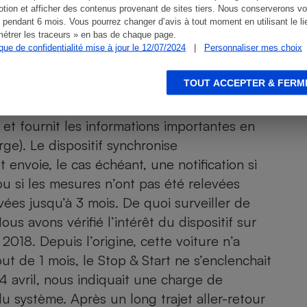
tion et afficher des contenus provenant de sites tiers. Nous conserverons vo
 pendant 6 mois. Vous pourrez changer d’avis à tout moment en utilisant le li
étrer les traceurs » en bas de chaque page.
ique de confidentialité mise à jour le 12/07/2024
|
Personnaliser mes choix
TOUT ACCEPTER & FERM
rie varie sensiblement en fonction de l'utilisation.
u et fournit les informations importantes en
ge). Le dispositif synchronise
 envoie, le cas échéant, une notification si
ou si les mesures n’ont pas été relevées
ées jusqu’à 3 mois. De quoi surveiller de
us avons vérifié l’intérêt du dispositif sur
018. Depuis l’origine, cette voiture n’a
ut de 1 mois, le Stop & Start ne s’enclenchait
24 avril, nous indiquait une charge de
u système. Après un long trajet aller-retour