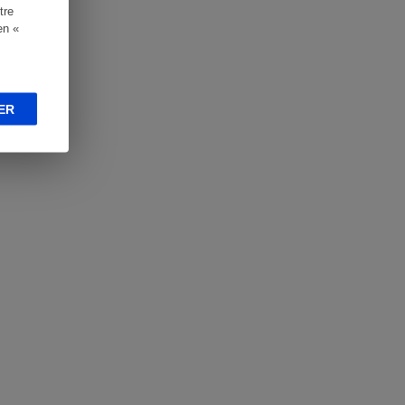
tre
en «
ER