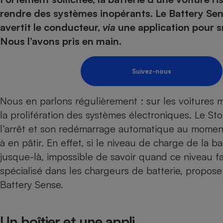
Energie
Nutrition
Assurance auto
rendre des systèmes inopérants. Le Battery Sense
-nous ?
Produit alimentaire
Carburant
Compar
Compar
Compar
Compar
avertit le conducteur,
via
une application pour s
pressi
Choisir son fioul
Assurance
Sécurité - Hygiène
Circulation routière
Nous l’avons pris en main.
Choisir son pellet
Banque - Crédit
Crédit immobilier
Contrôle technique - 
Comparateur assurance emprunteur
Epargne - Fiscalité
Maison de retraite
Compara
Pièce détachée
Suivez-nous
Energie Moins Chère Ensemble
Comparatif réfrigérat
Comparatif casque au
Comparatif tondeuse
Moto
Nous en parlons régulièrement : sur les voitures 
Comparatif plaque à i
Comparatif barre de 
Comparatif poêle à g
Supermarché - Drive
la prolifération des systèmes électroniques. Le St
Comparatif hotte asp
Comparatif imprimant
Comparatif radiateur 
l’arrêt et son redémarrage automatique au moment 
Électricité - Gaz
Hygiène - Beauté
Comparatif climatiseu
Comparatif ordinateu
à en pâtir. En effet, si le niveau de charge de la ba
Tous les comparateurs
Maladie - Médecine -
Comparatif aspirateur
Comparatif ultrabook
Aménagement
jusque-là, impossible de savoir quand ce niveau f
Toutes les cartes interactives
Système de santé - C
Comparatif aspirateur
Comparatif tablette ta
Supermarché - Drive
spécialisé dans les chargeurs de batterie, propose 
Bricolage - Jardinage
Retraite
Comparatif cafetière
Battery Sense.
Chauffage
Speedtest - Testez le débit de votre
Mutuelle
Comparatif robot cui
Image et son
Produit d'entretien
connexion Internet
Comparatif centrale 
Comparateur auto
Un boîtier et une appli
Informatique
Sécurité domestique