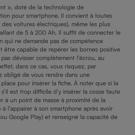
Électricité - Gaz
nt », doté de la technologie de
tion pour smartphone. Il convient à toutes
Appareil photo
 des voitures électriques), même les plus
numérique
llant de 5 à 200 Ah. Il suffit de connecter le
Four encastrable
tion qui ne demande pas de compétence
 et être capable de repérer les bornes positive
ne pas dévisser complètement l’écrou, au
Lessive
ffet, dans ce cas, vous risquez, par
ez obligé de vous rendre dans une
place pour insérer la fiche. À noter que si la
il est trop difficile d’y insérer la cosse faute
Aspirateur
ier à un point de masse à proximité de la
te à l’appairer à son smartphone après avoir
 ou Google Play) et renseigné la capacité de