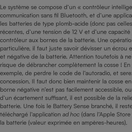
Radiateur électrique
Le système se compose d’un « contrôleur intellige
communication sans fil Bluetooth, et d’une applica
Téléphone mobile -
les batteries de type plomb-acide (donc pas celles
Smartphone
récentes, d’une tension de 12 V et d’une capacité a
Plaque de cuisson à
induction
contrôleur aux bornes de la batterie. Une opéra
particulière, il faut juste savoir dévisser un écrou
et négative de la batterie. Attention toutefois à 
Climatiseur -
risque de débrancher complètement la cosse ! En e
Ventilateur
exemple, de perdre le code de l’autoradio, et ser
concession. Il faut donc bien maintenir la cosse en 
Antivirus
borne négative n’est pas facilement accessible, ou s’
Climatiseur -
d’un écartement suffisant, il est possible de la rel
Ventilateur
batterie. Une fois le Battery Sense branché, il res
téléchargé l’application
ad hoc
(dans l’Apple Store
la batterie (valeur exprimée en ampères-heures).