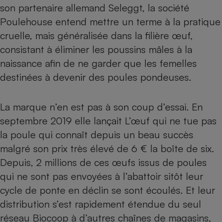
son partenaire allemand Seleggt, la société
Petit électroménager - U
Poulehouse entend mettre un terme à la pratique
Complément
alimentaire
cruelle, mais généralisée dans la filière œuf,
Mutuelle
Assurance emprunteur
consistant à éliminer les poussins mâles à la
naissance afin de ne garder que les femelles
destinées à devenir des poules pondeuses.
Matelas
Champagne
La marque n’en est pas à son coup d’essai. En
bouteille
Banque en 
septembre 2019 elle lançait
L’œuf qui ne tue pas
Téléviseur
la poule
qui connaît depuis un beau succès
Antimoustique
Lave-linge
malgré son prix très élevé de 6 € la boîte de six.
Depuis, 2 millions de ces œufs issus de poules
qui ne sont pas envoyées à l’abattoir sitôt leur
cycle de ponte en déclin se sont écoulés. Et leur
Radiateur électrique
distribution s’est rapidement étendue du seul
réseau Biocoop à d’autres chaînes de magasins,