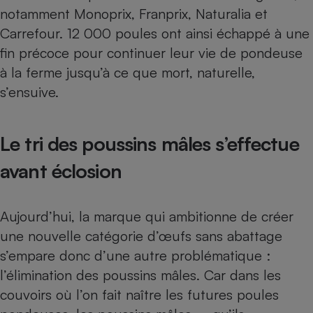
Téléphone mobile -
notamment Monoprix, Franprix, Naturalia et
Smartphone
Plaque de cuisson à
Carrefour. 12 000 poules ont ainsi échappé à une
induction
fin précoce pour continuer leur vie de pondeuse
à la ferme jusqu’à ce que mort, naturelle,
s’ensuive.
Climatiseur -
Ventilateur
Le tri des poussins mâles s’effectue
Antivirus
avant éclosion
Climatiseur -
Ventilateur
Aujourd’hui, la marque qui ambitionne de créer
une nouvelle catégorie d’œufs sans abattage
s’empare donc d’une autre problématique :
l’élimination des poussins mâles. Car dans les
couvoirs où l’on fait naître les futures poules