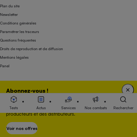
Plan du site
Newsletter
Conditions générales
Paramétrer les traceurs
Questions fréquentes
Droits de reproduction et de diffusion
Mentions légales
Panel
Association indépendante de l’État, des syndicats, des producteurs et des
Abonnez-vous !
distributeurs depuis 1951.
Bénéficiez d'une expertise unique tout en soutenant
une association 100 % indépendante de l'Etat, des
Tests
Actus
Services
Nos combats
Rechercher
producteurs et des distributeurs.
Voir nos offres
S’abonner