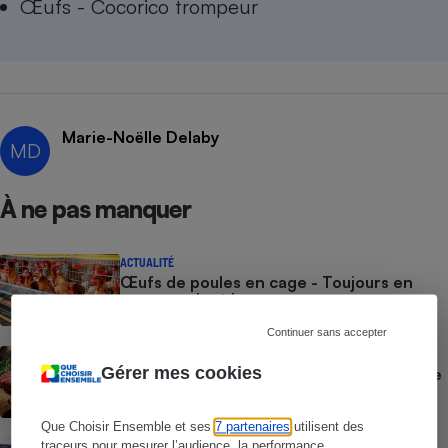
Œufs - Cocorico trompeur
Marie-Noëlle Delaby
MD
À ne pas manquer
ACTUALITÉ
Œufs de poules en cage - Toujours en
rayon, malgré les promesses
Continuer sans accepter
ENQUÊTE
Gérer mes cookies
Bœuf ou poulet - La biodiversité bouscule
le match carbone
Que Choisir Ensemble et ses
7 partenaires
utilisent des
traceurs pour mesurer l’audience, la performance,
ACTUALITÉ