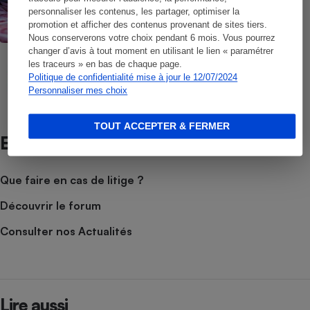
Alimentation - Pourquoi le prix de la
personnaliser les contenus, les partager, optimiser la
viande augmente
promotion et afficher des contenus provenant de sites tiers.
Nous conserverons votre choix pendant 6 mois. Vous pourrez
changer d’avis à tout moment en utilisant le lien « paramétrer
ENQUÊTE
les traceurs » en bas de chaque page.
C'est qui le patron ?! - La carte du
Politique de confidentialité mise à jour le 12/07/2024
solidaire
Personnaliser mes choix
TOUT ACCEPTER & FERMER
Et aussi
Que faire en cas de litige ?
Découvrir le forum
Consulter nos Actualités
Lire aussi