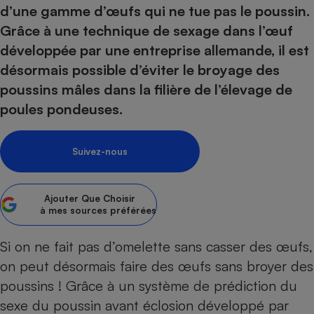
pression
Choisir son fioul
Assurance
d’une gamme d’œufs qui ne tue pas le poussin.
Sécurité - Hygiène
Circulation routière
Grâce à une technique de sexage dans l’œuf
Choisir son pellet
Crédit immobilier
Banque - Crédit
Contrôle technique - Rép
développée par une entreprise allemande, il est
Comparateur assurance emprunteur
Maison de retraite
Epargne - Fiscalité
Comparateu
Pièce détachée
désormais possible d’éviter le broyage des
Energie Moins Chère Ensemble
Comparatif réfrigérateur
Comparatif casque audio
Comparatif tondeuse ro
Moto
poussins mâles dans la filière de l’élevage de
Comparatif plaque à indu
Comparatif barre de son
Comparatif poêle à gran
Supermarché - Drive
poules pondeuses.
Comparatif hotte aspira
Comparatif imprimante m
Comparatif radiateur éle
Électricité - Gaz
Hygiène - Beauté
Comparatif climatiseur m
Comparatif ordinateur p
Suivez-nous
Tous les comparateurs
Maladie - Médecine - Mé
Comparatif aspirateur bal
Comparatif ultrabook
Aménagement
Toutes les cartes interactives
Système de santé - Com
Comparatif aspirateur tr
Comparatif tablette tacti
Supermarché - Drive
Bricolage - Jardinage
Ajouter
Que Choisir
Retraite
à mes sources préférées
Comparatif cafetière au
Chauffage
Speedtest - Testez le débit de votre
Mutuelle
Comparatif robot cuiseu
Image et son
Produit d'entretien
Si on ne fait pas d’omelette sans casser des œufs,
connexion Internet
Comparatif centrale vap
Comparateur auto
on peut désormais faire des œufs sans broyer des
Informatique
Sécurité domestique
poussins ! Grâce à un système de prédiction du
Internet
sexe du poussin avant éclosion développé par
Gros électroménager
Téléphonie