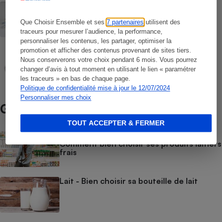
COMPARATIF
Produits laitiers nature - Les résultats de
Que Choisir Ensemble et ses
7 partenaires
utilisent des
nos analyses
traceurs pour mesurer l’audience, la performance,
personnaliser les contenus, les partager, optimiser la
promotion et afficher des contenus provenant de sites tiers.
COMPARATIF
Yaourtières
Nous conserverons votre choix pendant 6 mois. Vous pourrez
changer d’avis à tout moment en utilisant le lien « paramétrer
les traceurs » en bas de chaque page.
Politique de confidentialité mise à jour le 12/07/2024
Personnaliser mes choix
Guide d’achat
TOUT ACCEPTER & FERMER
Yaourt, fromage blanc, petit-suisse… -
Comment bien choisir ses produits laitiers
frais
Lait - Bien choisir sa bouteille de lait