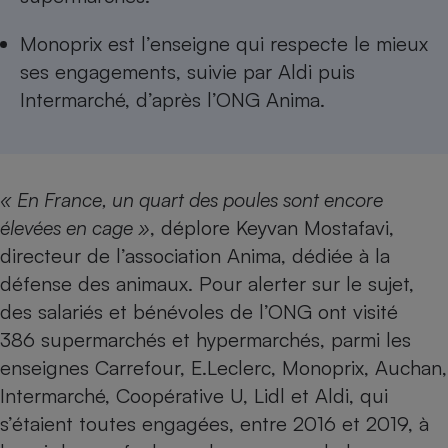
Téléphone mobile -
Smartphone
Monoprix est l’enseigne qui respecte le mieux
Plaque de cuisson à
induction
ses engagements, suivie par Aldi puis
Intermarché, d’après l’ONG Anima.
Climatiseur -
Ventilateur
« En France, un quart des poules sont encore
élevées en cage »
, déplore Keyvan Mostafavi,
Antivirus
directeur de l’association Anima, dédiée à la
Climatiseur -
Ventilateur
défense des animaux. Pour alerter sur le sujet,
des salariés et bénévoles de l’ONG ont visité
386 supermarchés et hypermarchés, parmi les
enseignes Carrefour, E.Leclerc, Monoprix, Auchan,
Intermarché, Coopérative U, Lidl et Aldi,
qui
s’étaient toutes engagées, entre 2016 et 2019, à