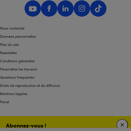
Nous contacter
Données personnelles
Plan du site
Newsletter
Conditions générales
Paramétrer les traceurs
Questions fréquentes
Droits de reproduction et de diffusion
Mentions légales
Panel
Association indépendante de l’État, des syndicats, des producteurs et des
Abonnez-vous !
distributeurs depuis 1951.