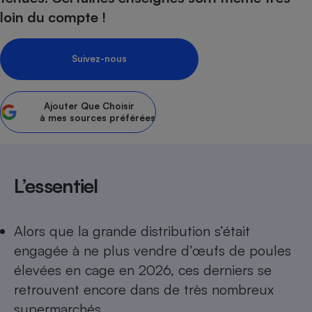
loin du compte !
Petit électroménager - U
Complément
alimentaire
Mutuelle
Suivez-nous
Assurance emprunteur
Ajouter
Que Choisir
à mes sources préférées
Matelas
Champagne
bouteille
Banque en 
Téléviseur
L’essentiel
Antimoustique
Lave-linge
Alors que la grande distribution s’était
engagée à ne plus vendre d’œufs de poules
élevées en cage en 2026, ces derniers se
Radiateur électrique
retrouvent encore dans de très nombreux
supermarchés.