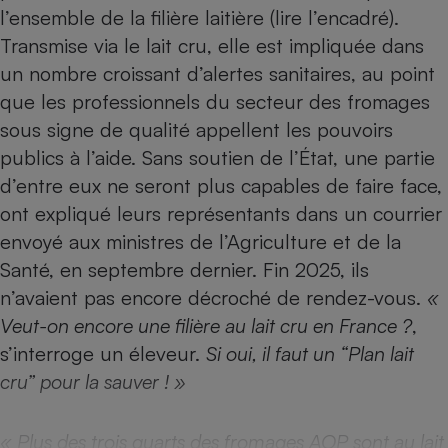
Téléphone mobile -
l’ensemble de la filière laitière (lire l’encadré).
Smartphone
Transmise via le lait cru, elle est impliquée dans
Plaque de cuisson à
induction
un nombre croissant d’alertes sanitaires, au point
que les professionnels du secteur des fromages
sous signe de qualité appellent les pouvoirs
Climatiseur -
publics à l’aide. Sans soutien de l’État, une partie
Ventilateur
d’entre eux ne seront plus capables de faire face,
ont expliqué leurs représentants dans un courrier
Antivirus
envoyé aux ministres de l’Agriculture et de la
Climatiseur -
Santé, en septembre dernier. Fin 2025, ils
Ventilateur
n’avaient pas encore décroché de rendez-vous.
«
Veut-on encore une filière au lait cru en France ?
,
s’interroge un éleveur.
Si oui, il faut un “Plan lait
cru” pour la sauver ! »
« Plus des trois quarts des fromages AOP
sont au lait