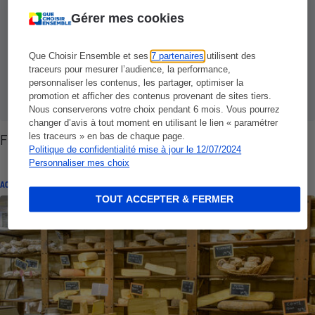
Gérer mes cookies
Que Choisir Ensemble et ses
7 partenaires
utilisent des
traceurs pour mesurer l’audience, la performance,
personnaliser les contenus, les partager, optimiser la
promotion et afficher des contenus provenant de sites tiers.
Nous conserverons votre choix pendant 6 mois. Vous pourrez
changer d’avis à tout moment en utilisant le lien « paramétrer
Fromages AOC - Un patrimoine menacé
les traceurs » en bas de chaque page.
Politique de confidentialité mise à jour le 12/07/2024
Personnaliser mes choix
ACTUALITÉ
TOUT ACCEPTER & FERMER