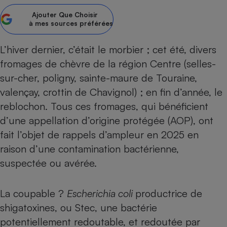
Ajouter
Que Choisir
Petit électroménager - U
Complément
à mes sources préférées
alimentaire
Mutuelle
Assurance emprunteur
L’hiver dernier,
c’était le morbier
; cet été, divers
fromages de chèvre de la région Centre (selles-
sur-cher, poligny, sainte-maure de Touraine,
valençay, crottin de Chavignol) ; en fin d’année, le
Matelas
Champagne
reblochon. Tous ces fromages, qui bénéficient
bouteille
Banque en 
d’une appellation d’origine protégée (AOP), ont
Téléviseur
fait l’objet de rappels d’ampleur en 2025 en
Antimoustique
raison d’une contamination bactérienne,
Lave-linge
suspectée ou avérée.
La coupable ?
Escherichia coli
productrice de
Radiateur électrique
shigatoxines, ou Stec, une bactérie
potentiellement redoutable, et redoutée par