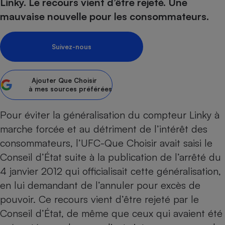
pression
Linky. Le recours vient d’être rejeté. Une
Choisir son fioul
Assurance
Sécurité - Hygiène
Circulation routière
mauvaise nouvelle pour les consommateurs.
Choisir son pellet
Crédit immobilier
Banque - Crédit
Contrôle technique - Rép
Comparateur assurance emprunteur
Maison de retraite
Epargne - Fiscalité
Comparateu
Pièce détachée
Suivez-nous
Energie Moins Chère Ensemble
Comparatif réfrigérateur
Comparatif casque audio
Comparatif tondeuse ro
Moto
Comparatif plaque à indu
Comparatif barre de son
Comparatif poêle à gran
Supermarché - Drive
Ajouter
Que Choisir
Comparatif hotte aspira
Comparatif imprimante m
Comparatif radiateur éle
à mes sources préférées
Électricité - Gaz
Hygiène - Beauté
Comparatif climatiseur m
Comparatif ordinateur p
Pour éviter la généralisation du compteur Linky à
Tous les comparateurs
Maladie - Médecine - Mé
Comparatif aspirateur bal
Comparatif ultrabook
Aménagement
marche forcée et au détriment de l’intérêt des
Toutes les cartes interactives
Système de santé - Com
Comparatif aspirateur tr
Comparatif tablette tacti
Supermarché - Drive
Bricolage - Jardinage
consommateurs,
l’UFC-Que Choisir avait saisi le
Retraite
Comparatif cafetière au
Conseil d’État
suite à la publication de
l’arrêté du
Chauffage
Speedtest - Testez le débit de votre
4 janvier 2012 qui officialisait cette généralisation
,
Mutuelle
Comparatif robot cuiseu
Image et son
Produit d'entretien
connexion Internet
en lui demandant de l’annuler pour excès de
Comparatif centrale vap
Comparateur auto
Informatique
Sécurité domestique
pouvoir. Ce recours vient d’être rejeté par le
Internet
Conseil d’État, de même que ceux qui avaient été
Gros électroménager
Téléphonie