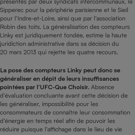
présentés par deux syndicats intercommunaux, le
Sipperec pour la périphérie parisienne et le Sieil
Petit électroménager - U
Complément
pour l’Indre-et-Loire, ainsi que par l’association
alimentaire
Mutuelle
Robin des toits. La généralisation des compteurs
Assurance emprunteur
Linky est juridiquement fondée, estime la haute
juridiction administrative dans sa décision du
20 mars 2013 qui rejette les quatre recours.
Matelas
Champagne
bouteille
Banque en 
La pose des compteurs Linky peut donc se
généraliser en dépit de leurs insuffisances
Téléviseur
Antimoustique
pointées par l’UFC-Que Choisir.
Absence
Lave-linge
d’évaluation concluante avant cette décision de
les généraliser, impossibilité pour les
consommateurs de connaître leur consommation
Radiateur électrique
d’énergie en temps réel afin de pouvoir les
réduire puisque l’affichage dans le lieu de vie