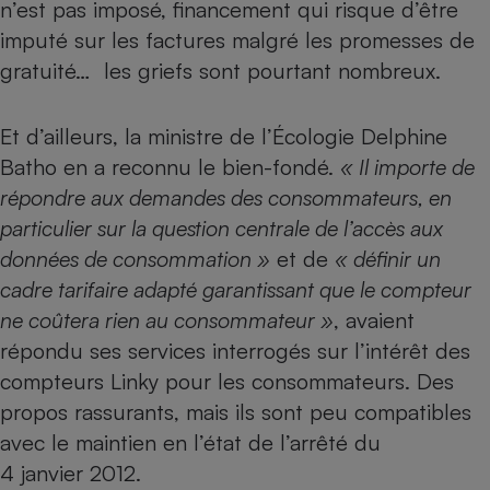
n’est pas imposé, financement qui risque d’être
Téléphone mobile -
Smartphone
imputé sur les factures malgré les promesses de
Plaque de cuisson à
induction
gratuité… les griefs sont pourtant nombreux.
Et d’ailleurs, la ministre de l’Écologie Delphine
Climatiseur -
Batho en a reconnu le bien-fondé.
« Il importe de
Ventilateur
répondre aux demandes des consommateurs, en
particulier sur la question centrale de l’accès aux
Antivirus
données de consommation »
et de
« définir un
cadre tarifaire adapté garantissant que le compteur
Climatiseur -
Ventilateur
ne coûtera rien au consommateur »
, avaient
répondu ses services interrogés sur l’intérêt des
compteurs Linky pour les consommateurs. Des
propos rassurants, mais ils sont peu compatibles
avec le maintien en l’état de l’arrêté du
4 janvier 2012.