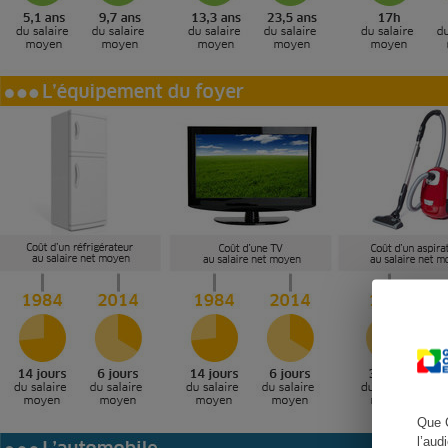
Cafetière à expresso
Robot ménager
Que 
l’aud