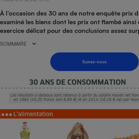
Energie
Nutrition
Assurance auto
-nous ?
À l’occasion des 30 ans de notre enquête prix d
Produit alimentaire
Carburant
Compar
Compar
Compar
Compar
pressi
examiné les biens dont les prix ont flambé ainsi
Choisir son fioul
Assurance
Sécurité - Hygiène
Circulation routière
exercice délicat pour des conclusions assez su
Choisir son pellet
Banque - Crédit
Crédit immobilier
Contrôle technique - 
Comparateur assurance emprunteur
Epargne - Fiscalité
Maison de retraite
Compara
SOMMAIRE
Pièce détachée
Energie Moins Chère Ensemble
Comparatif réfrigérat
Comparatif casque au
Comparatif tondeuse
Moto
Suivez-nous
Comparatif plaque à i
Comparatif barre de 
Comparatif poêle à g
Supermarché - Drive
Comparatif hotte asp
Comparatif imprimant
Comparatif radiateur 
Électricité - Gaz
Hygiène - Beauté
Comparatif climatiseu
Comparatif ordinateu
Tous les comparateurs
Maladie - Médecine -
Comparatif aspirateur
Comparatif ultrabook
Aménagement
Toutes les cartes interactives
Système de santé - C
Comparatif aspirateur
Comparatif tablette ta
Supermarché - Drive
Bricolage - Jardinage
Retraite
Comparatif cafetière
Chauffage
Speedtest - Testez le débit de votre
Mutuelle
Comparatif robot cui
Image et son
Produit d'entretien
connexion Internet
Comparatif centrale 
Comparateur auto
Informatique
Sécurité domestique