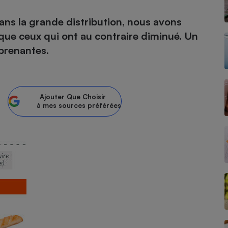
ans la grande distribution, nous avons
atif sèche-linge
atif smartphone
atif nettoyeur haute
ateur mutuelle
on
 que ceux qui ont au contraire diminué. Un
rprenantes.
Réparation
Obsèques - Pompes
teur des devis d’opticiens
funèbres
eur-congélateur
dio
 robot
Ajouter
Que Choisir
nduction
son
ranulés
à mes sources préférées
irante
e multifonction
électrique
Panneaux
r mobile
r portable
photovoltaïques
 Médicament
 balai
omplémentaire santé
 traîneau
ctile
Circuits courts et
alimentation locale
Puériculture - Produit
 automatique
pour bébé
Banque en ligne
seur
vapeur