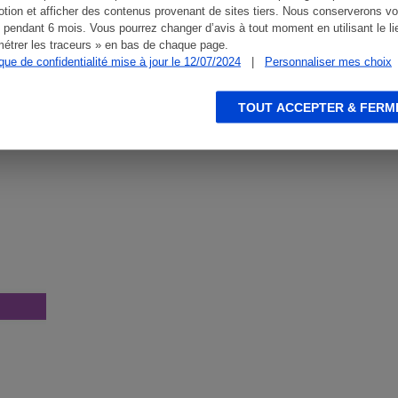
tion et afficher des contenus provenant de sites tiers. Nous conserverons vo
 pendant 6 mois. Vous pourrez changer d’avis à tout moment en utilisant le li
étrer les traceurs » en bas de chaque page.
ique de confidentialité mise à jour le 12/07/2024
|
Personnaliser mes choix
TOUT ACCEPTER & FERM