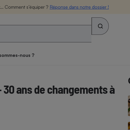
Rechercher sur le site
eur... Comment s’équiper ?
Réponse dans notre dossier !
os combats
Qui sommes-nous ?
 sommes-nous ?
s alimentaires
ateur mutuelle
tif sièges auto
ateur gratuit des
tif lave-linge
teur forfait mobile
tif vélo électrique
atif matelas
ces toxiques dans les
se des consommateurs
archés
iques
teur Gaz & Électricité
ux
ive
- 30 ans de changements à
ateur gratuit des
ateur assurance vie
atif pneus
tif lave-vaisselle
ateur box internet
tif climatiseur mobile
atif brosse à dents
archés
que
face
on
Abus
ateur banque
tif four encastrable
tif téléviseur
tif climatiseur split
tif prothèses auditives
ion