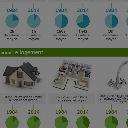
Radiateur électrique
Téléphone mobile -
Smartphone
Plaque de cuisson à
induction
Climatiseur -
Ventilateur
Antivirus
Climatiseur -
Ventilateur