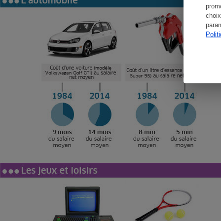
promo
choix
param
Polit