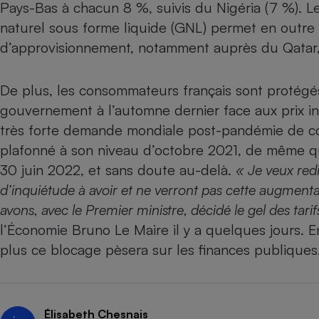
Pays-Bas à chacun 8 %, suivis du Nigéria (7 %). L
Internet
naturel sous forme liquide (GNL) permet en outre d
Gros électroménager
Téléphonie
d’approvisionnement, notamment auprès du Qatar, 
Petit électroménager 
Complément
alimentaire
De plus, les consommateurs français sont protégés 
Mutuelle
gouvernement à l’automne dernier face aux prix in
Assurance emprunteu
très forte demande mondiale post-pandémie de cov
plafonné à son niveau d’octobre 2021, de même que
30 juin 2022, et sans doute au-delà.
« Je veux red
Matelas
Champa
d’inquiétude à avoir et ne verront pas cette augmentat
boutei
Banque 
avons, avec le Premier ministre, décidé le gel des tari
Téléviseur
l’Économie Bruno Le Maire il y a quelques jours. En
Antimoustique
plus ce blocage pèsera sur les finances publiques
Lave-linge
Élisabeth Chesnais