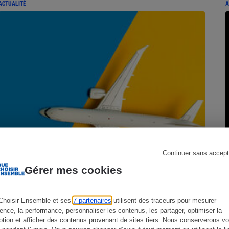
ACTUALITÉ
A
s
Réfrigérateur
Continuer sans accept
Gérer mes cookies
Choisir Ensemble et ses
7 partenaires
utilisent des traceurs pour mesurer
ience, la performance, personnaliser les contenus, les partager, optimiser la
tion et afficher des contenus provenant de sites tiers. Nous conserverons vo