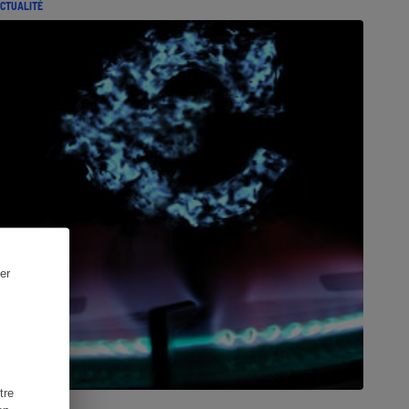
CTUALITÉ
er
tre