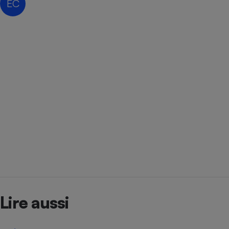
ÉC
Radiateur électrique
Téléphone mobile -
Smartphone
Plaque de cuisson à
induction
Climatiseur -
Ventilateur
Antivirus
Climatiseur -
Ventilateur
Lire aussi