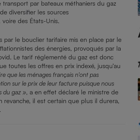
e transport par bateaux méthaniers du gaz
e diversifier les sources
voire des États-Unis.
- Ustensile
Foie gras
par le bouclier tarifaire mis en place par le
Aide auditive
flationnistes des énergies, provoqués par la
r
Assurance vie
id. Le tarif réglementé du gaz est donc
 toutes les offres en prix indexé, jusqu’au
ire que les ménages français n’ont pas
Poêle à granulés
gne - Comment choisir une
ion sur le prix de leur facture puisque nous
lle de champagne
en ligne
fs du gaz »,
a en effet déclaré le ministre de
Ordinateur portable
 revanche, il est certain que plus il durera,
Crème solaire
.
Lave-vaisselle