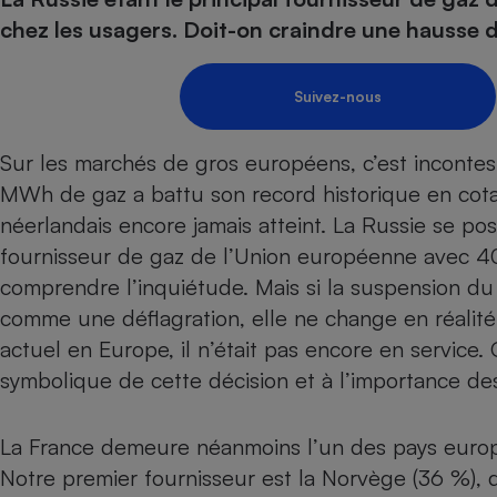
Energie
Nutrition
Assurance auto
chez les usagers. Doit-on craindre une hausse d
-nous ?
Produit alimentaire
Carburant
Compar
Compar
Compar
Compar
pressi
Choisir son fioul
Assurance
Sécurité - Hygiène
Circulation routière
Suivez-nous
Choisir son pellet
Banque - Crédit
Crédit immobilier
Contrôle technique - 
Comparateur assurance emprunteur
Epargne - Fiscalité
Maison de retraite
Compara
Pièce détachée
Sur les marchés de gros européens, c’est incontest
Energie Moins Chère Ensemble
Comparatif réfrigérat
Comparatif casque au
Comparatif tondeuse
MWh de gaz a battu son record historique en cot
Moto
néerlandais encore jamais atteint. La Russie se po
Comparatif plaque à i
Comparatif barre de 
Comparatif poêle à g
Supermarché - Drive
fournisseur de gaz de l’Union européenne avec 4
Comparatif hotte asp
Comparatif imprimant
Comparatif radiateur 
comprendre l’inquiétude. Mais si la suspension d
Électricité - Gaz
Hygiène - Beauté
Comparatif climatiseu
Comparatif ordinateu
comme une déflagration, elle ne change en réalité
Tous les comparateurs
Maladie - Médecine -
Comparatif aspirateur
Comparatif ultrabook
Aménagement
actuel en Europe, il n’était pas encore en service. 
Toutes les cartes interactives
Système de santé - C
Comparatif aspirateur
Comparatif tablette ta
Supermarché - Drive
symbolique de cette décision et à l’importance des
Bricolage - Jardinage
Retraite
Comparatif cafetière
Chauffage
Speedtest - Testez le débit de votre
Mutuelle
Comparatif robot cui
La France demeure néanmoins l’un des pays euro
Image et son
Produit d'entretien
connexion Internet
Notre premier fournisseur est la Norvège (36 %), de
Comparatif centrale 
Comparateur auto
Informatique
Sécurité domestique