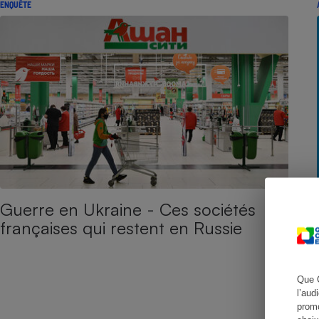
ENQUÊTE
Cafetière à expresso
Guerre en Ukraine - Ces sociétés
Robot ménager
françaises qui restent en Russie
Que 
l’aud
promo