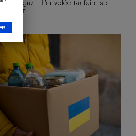
Prix du gaz - L’envolée tarifaire se
en «
poursuit
ER
CTUALITÉ