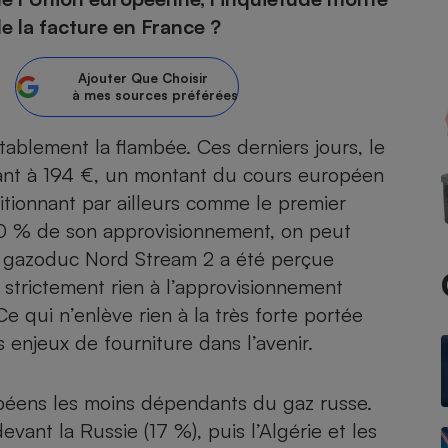
e la facture en France ?
atif sèche-linge
atif smartphone
atif nettoyeur haute
ateur mutuelle
on
Ajouter
Que Choisir
à mes sources préférées
Réparation
Obsèques - Pompes
teur des devis d’opticiens
ablement la flambée. Ces derniers jours, le
funèbres
eur-congélateur
dio
 robot
ant à 194 €, un montant du cours européen
sitionnant par ailleurs comme le premier
nduction
son
ranulés
0 % de son approvisionnement, on peut
irante
e multifonction
électrique
u gazoduc Nord Stream 2 a été perçue
Panneaux
r mobile
r portable
photovoltaïques
 strictement rien à l’approvisionnement
 Médicament
 balai
Ce qui n’enlève rien à la très forte portée
omplémentaire santé
 traîneau
ctile
Circuits courts et
 enjeux de fourniture dans l’avenir.
alimentation locale
Puériculture - Produit
 automatique
pour bébé
Banque en ligne
seur
péens les moins dépendants du gaz russe.
vant la Russie (17 %), puis l’Algérie et les
vapeur