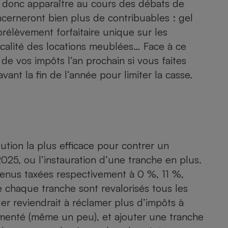
t donc apparaître au cours des débats de
Électricité - Gaz
ncerneront bien plus de contribuables : gel
prélèvement forfaitaire unique
sur les
Appareil photo
scalité des locations meublées
… Face à ce
numérique
Four encastrable
 de vos impôts l’an prochain si vous faites
ant la fin de l’année pour limiter la casse.
Lessive
ution la plus efficace pour contrer un
025, ou l’instauration d’une tranche en plus.
Aspirateur
enus taxées respectivement à 0 %, 11 %,
e chaque tranche sont revalorisés tous les
ler reviendrait à réclamer plus d’impôts à
menté (même un peu), et ajouter une tranche