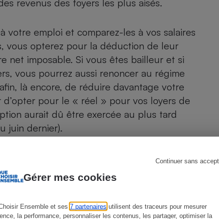
des revenus des foyers les plus aisés.
és à votre emploi et comparez-les à vos salaires
, vous opterez pour la déduction de leur
s
Réfrigérateur
e net imposable. Si vous êtes bailleur et si
rs, vous pourrez aussi renoncer au régime
afin, là encore, de réduire davantage votre
r d’opter pour le « réel » pour vos loyers de
tion aurait dû être exercée au plus tard
 juin dernier).
eront également déductibles de votre revenu
Continuer sans accept
bres de votre foyer, nets de frais). Citons,
Gérer mes cookies
ux ascendants et descendants dans le besoin
gée aux revenus modestes. Mais la solution la
Choisir Ensemble et ses
7 partenaires
utilisent des traceurs pour mesurer
n
plan d’épargne retraite
(PER). Vos
ience, la performance, personnaliser les contenus, les partager, optimiser la