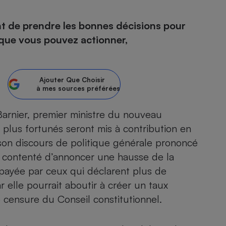
gent de prendre les bonnes décisions pour
 que vous pouvez actionner,
- Ustensile
Foie gras
Aide auditive
r
Assurance vie
Ajouter
Que Choisir
à mes sources préférées
 Barnier, premier ministre du nouveau
plus fortunés seront mis à contribution en
Poêle à granulés
gne - Comment choisir une
lle de champagne
 son discours de politique générale prononcé
en ligne
st contenté d’annoncer une hausse de la
Ordinateur portable
payée par ceux qui déclarent plus de
Crème solaire
Lave-vaisselle
 elle pourrait aboutir à créer un taux
e censure du Conseil constitutionnel.