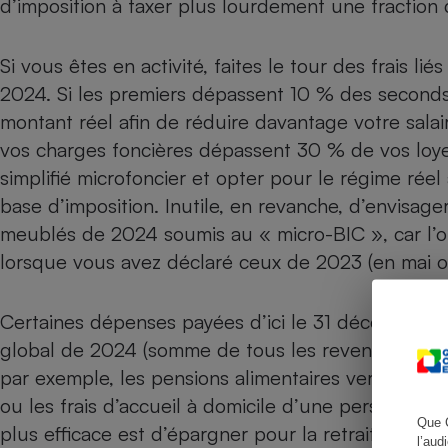
d’imposition à taxer plus lourdement une fraction 
Si vous êtes en activité, faites le tour des frais li
2024. Si les premiers dépassent 10 % des seconds
Cafetière à expresso
montant réel afin de réduire davantage votre salair
vos charges foncières dépassent 30 % de vos loye
simplifié microfoncier et
opter pour le régime réel
base d’imposition. Inutile, en revanche, d’envisage
meublés de 2024 soumis au « micro-BIC », car l’op
lorsque vous avez déclaré ceux de 2023 (en mai ou
Robot ménager
Certaines dépenses payées d’ici le 31 décembre s
global de 2024 (somme de tous les revenus des mem
par exemple, les pensions alimentaires versées a
ou les frais d’accueil à domicile d’une personne â
Que 
plus efficace est d’épargner pour la retraite sur u
l’aud