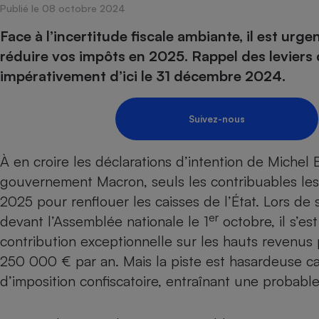
Publié le 08 octobre 2024
Internet
Face à l’incertitude fiscale ambiante, il est ur
Gros électroménager
Téléphonie
réduire vos impôts en 2025. Rappel des leviers
Petit électroménager 
impérativement d’ici le 31 décembre 2024.
Complément
alimentaire
Mutuelle
Assurance emprunteu
Suivez-nous
À en croire les déclarations d’intention de Michel
gouvernement Macron, seuls les contribuables les 
Matelas
Champa
boutei
2025 pour renflouer les caisses de l’État. Lors de
Banque 
er
devant l’Assemblée nationale le 1
octobre, il s’e
Téléviseur
contribution exceptionnelle sur les hauts revenus
Antimoustique
Lave-linge
250 000 € par an. Mais la piste est hasardeuse car
d’imposition confiscatoire, entraînant une probabl