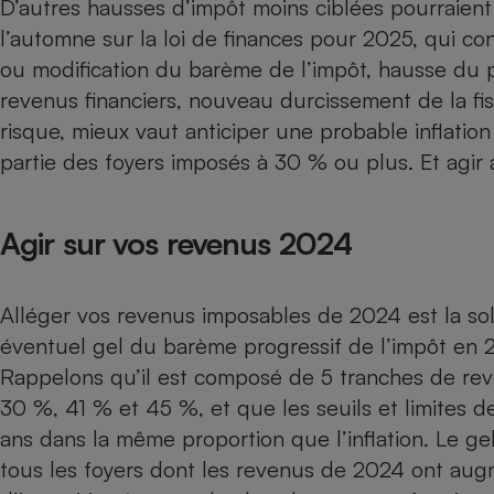
D’autres hausses d’impôt moins ciblées pourraien
Radiateur électrique
l’automne sur la loi de finances pour 2025, qui co
ou modification du
barème de l’impôt
, hausse du
Téléphone mobile -
revenus financiers, nouveau durcissement de la
fi
Smartphone
Plaque de cuisson à
risque, mieux vaut anticiper une probable inflation
induction
partie des foyers imposés à 30 % ou plus. Et agir av
Climatiseur -
Agir sur vos revenus 2024
Ventilateur
Alléger vos revenus imposables de 2024 est la sol
Antivirus
éventuel gel du barème progressif de l’impôt en 2
Climatiseur -
Rappelons qu’il est composé de 5 tranches de rev
Ventilateur
30 %, 41 % et 45 %, et que les seuils et limites d
ans dans la même proportion que l’inflation. Le ge
tous les foyers dont les revenus de 2024 ont aug