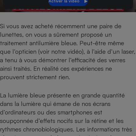
Petit électroménager - U
Complément
alimentaire
Mutuelle
Si vous avez acheté récemment une paire de
Assurance emprunteur
lunettes, on vous a sûrement proposé un
traitement antilumière bleue. Peut-être même
que l’opticien (voir notre vidéo), à l’aide d’un laser,
Matelas
a tenu à vous démontrer l’efficacité des verres
Champagne
bouteille
ainsi traités. En réalité ces expériences ne
Banque en 
prouvent strictement rien.
Téléviseur
Antimoustique
Lave-linge
La lumière bleue présente en grande quantité
dans la lumière qui émane de nos écrans
d’ordinateurs ou des smartphones est
Radiateur électrique
soupçonnée d’effets nocifs sur la rétine et les
rythmes chronobiologiques. Les informations très