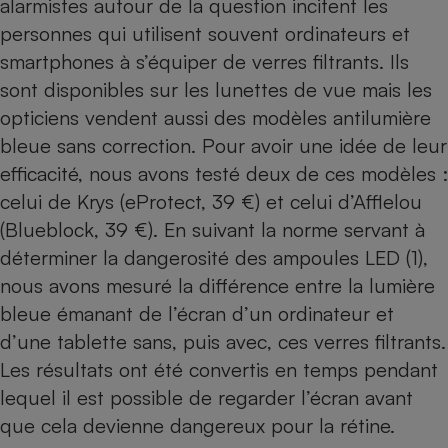
alarmistes autour de la question incitent les
Téléphone mobile -
Smartphone
personnes qui utilisent souvent ordinateurs et
Plaque de cuisson à
smartphones à s’équiper de verres filtrants. Ils
induction
sont disponibles sur les lunettes de vue mais les
opticiens vendent aussi des modèles antilumière
bleue sans correction. Pour avoir une idée de leur
Climatiseur -
Ventilateur
efficacité, nous avons testé deux de ces modèles :
celui de Krys (eProtect, 39 €) et celui d’Afflelou
(Blueblock, 39 €). En suivant la norme servant à
Antivirus
déterminer la dangerosité des ampoules LED (1),
Climatiseur -
Ventilateur
nous avons mesuré la différence entre la lumière
bleue émanant de l’écran d’un ordinateur et
d’une tablette sans, puis avec, ces verres filtrants.
Les résultats ont été convertis en temps pendant
lequel il est possible de regarder l’écran avant
que cela devienne dangereux pour la rétine.