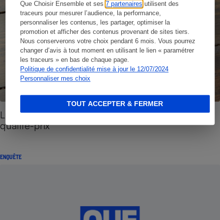
Que Choisir Ensemble et ses
7 partenaires
utilisent des
traceurs pour mesurer l’audience, la performance,
personnaliser les contenus, les partager, optimiser la
promotion et afficher des contenus provenant de sites tiers.
Nous conserverons votre choix pendant 6 mois. Vous pourrez
changer d’avis à tout moment en utilisant le lien « paramétrer
les traceurs » en bas de chaque page.
Politique de confidentialité mise à jour le 12/07/2024
Personnaliser mes choix
TOUT ACCEPTER & FERMER
Lunettes - Comment trouver le meilleur rapport
qualité-prix
ENQUÊTE