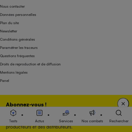
Nous contacter
Données personnelles
Plan du site
Newsletter
Conditions générales
Paramétrer les traceurs
Questions fréquentes
Droits de reproduction et de diffusion
Mentions légales
Panel
Association indépendante de l’État, des syndicats, des producteurs et des
Abonnez-vous !
distributeurs depuis 1951.
Bénéficiez d'une expertise unique tout en soutenant
une association 100 % indépendante de l'Etat, des
Tests
Actus
Services
Nos combats
Rechercher
producteurs et des distributeurs.