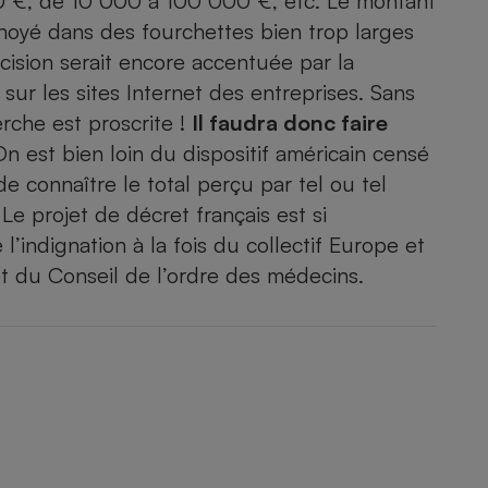
00 €, de 10 000 à 100 000 €, etc. Le montant
Électricité - Gaz
noyé dans des fourchettes bien trop larges
cision serait encore accentuée par la
Appareil photo
 sur les sites Internet des entreprises. Sans
numérique
Four encastrable
rche est proscrite !
Il faudra donc faire
n est bien loin du dispositif américain censé
de connaître le total perçu par tel ou tel
 Le projet de décret français est si
Lessive
l’indignation à la fois du collectif Europe et
 et du Conseil de l’ordre des médecins.
Aspirateur