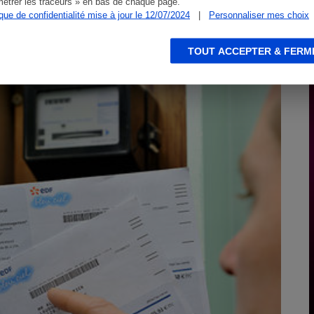
étrer les traceurs » en bas de chaque page.
ique de confidentialité mise à jour le 12/07/2024
|
Personnaliser mes choix
TOUT ACCEPTER & FERM
ACTUALITÉ
A