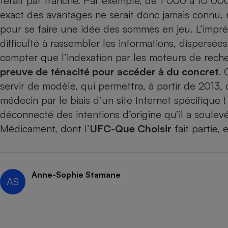
ferait par tranche. Par exemple, de 1 000 à 10 0
Radiateur électrique
exact des avantages ne serait donc jamais connu, 
pour se faire une idée des sommes en jeu. L’impré
Téléphone mobile -
difficulté à rassembler les informations, dispersées
Smartphone
Plaque de cuisson à
compter que l’indexation par les moteurs de reche
induction
preuve de ténacité pour accéder à du concret.
O
servir de modèle, qui permettra, à partir de 2013, 
médecin par le biais d’un site Internet spécifique !
Climatiseur -
déconnecté des intentions d’origine qu’il a soulevé 
Ventilateur
Médicament, dont l’
UFC-Que Choisir
fait partie,
Antivirus
Climatiseur -
Ventilateur
Anne-Sophie Stamane
AS