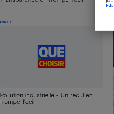
param
Polit
ENQUÊTE
Pollution industrielle - Un recul en
trompe-l'oeil