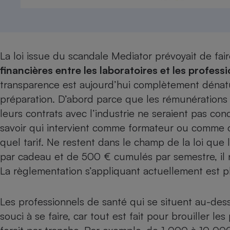
Internet
Gros électroménager
Téléphonie
Petit électroménager 
La loi issue du scandale
Mediator
prévoyait de fair
Complément
alimentaire
financières entre les laboratoires et les profess
Mutuelle
Assurance emprunteu
transparence est aujourd’hui complètement dénatu
préparation. D’abord parce que les rémunérations
leurs contrats avec l’industrie ne seraient pas co
savoir qui intervient comme formateur ou comme co
Matelas
Champa
quel tarif. Ne restent dans le champ de la loi qu
boutei
Banque 
par cadeau et de 500 € cumulés par semestre, il n
Téléviseur
La règlementation s’appliquant actuellement est p
Antimoustique
Lave-linge
Les professionnels de santé qui se situent au-dess
souci à se faire, car tout est fait pour brouiller les