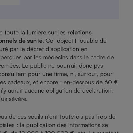
- Ustensile
e toute la lumière sur les
Foie gras
relations
ionnels de santé
. Cet objectif louable de
Aide auditive
r
Assurance vie
ré par le décret d’application en
 perçues par les médecins dans le cadre de
ncernées. Le public ne pourrait donc pas
nsultant pour une firme, ni, surtout, pour
Poêle à granulés
gne - Comment choisir une
e les cadeaux, et encore : en-dessous de 60 €
lle de champagne
en ligne
’y aurait aucune obligation de déclaration.
Ordinateur portable
lus sévère.
Crème solaire
Lave-vaisselle
us de ces seuils n’ont toutefois pas trop de
 pistes : la publication des informations se