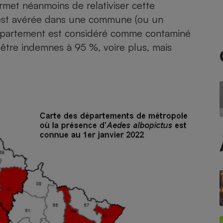
met néanmoins de relativiser cette
 est avérée dans une commune (ou un
 département est considéré comme contaminé
- Ustensile
être indemnes à 95 %, voire plus, mais
Foie gras
Aide auditive
r
Assurance vie
Poêle à granulés
gne - Comment choisir une
lle de champagne
en ligne
Ordinateur portable
Crème solaire
Lave-vaisselle