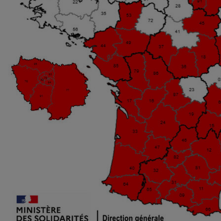
Radiateur électrique
Téléphone mobile -
Smartphone
Plaque de cuisson à
induction
Climatiseur -
Ventilateur
Antivirus
Climatiseur -
Ventilateur