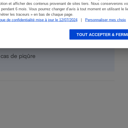
tion et afficher des contenus provenant de sites tiers. Nous conserverons vo
 pendant 6 mois. Vous pourrez changer d’avis à tout moment en utilisant le li
étrer les traceurs » en bas de chaque page.
ique de confidentialité mise à jour le 12/07/2024
|
Personnaliser mes choix
TOUT ACCEPTER & FERM
22
 cas de piqûre