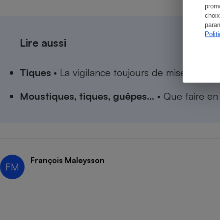
promo
choix
param
Polit
Lire aussi
Tiques
• La vigilance toujours de mise en 20
Moustiques, tiques, guêpes…
• Que faire en
François Maleysson
FM