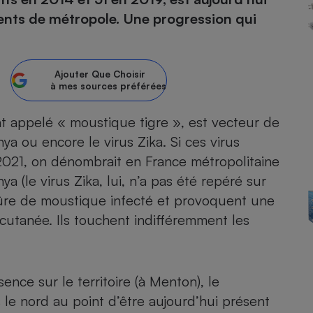
nts de métropole. Une progression qui
atif sèche-linge
atif smartphone
atif nettoyeur haute
ateur mutuelle
on
Réparation
Ajouter
Que Choisir
à mes sources préférées
Obsèques - Pompes
teur des devis d’opticiens
funèbres
eur-congélateur
dio
 robot
 appelé « moustique tigre », est vecteur de
a ou encore le virus Zika. Si ces virus
nduction
son
ranulés
n 2021, on dénombrait en France métropolitaine
irante
e multifonction
électrique
 (le virus Zika, lui, n’a pas été repéré sur
Panneaux
r mobile
r portable
photovoltaïques
qûre de moustique infecté et provoquent une
 Médicament
 balai
 cutanée. Ils touchent indifféremment les
omplémentaire santé
 traîneau
ctile
Circuits courts et
alimentation locale
Puériculture - Produit
 automatique
pour bébé
Banque en ligne
seur
nce sur le territoire (à Menton), le
 le nord au point d’être aujourd’hui présent
vapeur