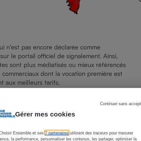
s
Réfrigérateur
 qui n’est pas encore déclarée comme
 sur le
portail officiel de signalement
. Ainsi,
sites sont plus médiatisés ou mieux référencés
tes commerciaux dont la vocation première est
 aux meilleurs tarifs.
sse être organisée, il existe des produits
Continuer sans accept
e produits antimoustiques d’intérieur et
Gérer mes cookies
i que les substances utilisées. S’il existe
 certains donnent l’illusion d’une protection
Choisir Ensemble et ses
7 partenaires
utilisent des traceurs pour mesurer
ience, la performance, personnaliser les contenus, les partager, optimiser la