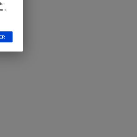
tre
en «
ER