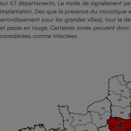
sur 67 départements. Le mode de signalement per
Internet
implantation. Dès que la présence du moustique
Gros électroménager
Téléphonie
arrondissement pour les grandes villes), tout le
Petit électroménager 
et passe en rouge. Certaines zones peuvent donc 
Complément
considérées comme infectées.
alimentaire
Mutuelle
Assurance emprunteu
Matelas
Champa
boutei
Banque 
Téléviseur
Antimoustique
Lave-linge