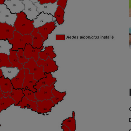
Électricité - Gaz
Appareil photo
numérique
Four encastrable
Lessive
Aspirateur