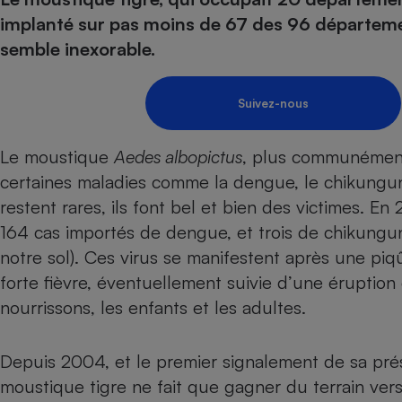
Energie
Nutrition
Assurance auto
implanté sur pas moins de 67 des 96 départeme
-nous ?
Produit alimentaire
Carburant
Compar
Compar
Compar
Compar
semble inexorable.
pressi
Choisir son fioul
Assurance
Sécurité - Hygiène
Circulation routière
Choisir son pellet
Banque - Crédit
Crédit immobilier
Contrôle technique - 
Suivez-nous
Comparateur assurance emprunteur
Epargne - Fiscalité
Maison de retraite
Compara
Pièce détachée
Energie Moins Chère Ensemble
Comparatif réfrigérat
Comparatif casque au
Comparatif tondeuse
Le moustique
Aedes albopictus
, plus communément
Moto
certaines maladies comme la dengue, le chikunguny
Comparatif plaque à i
Comparatif barre de 
Comparatif poêle à g
Supermarché - Drive
restent rares, ils font bel et bien des victimes. E
Comparatif hotte asp
Comparatif imprimant
Comparatif radiateur 
164 cas importés de dengue, et trois de chikungunya
Électricité - Gaz
Hygiène - Beauté
Comparatif climatiseu
Comparatif ordinateu
notre sol). Ces virus se manifestent après une pi
Tous les comparateurs
Maladie - Médecine -
Comparatif aspirateur
Comparatif ultrabook
Aménagement
forte fièvre, éventuellement suivie d’une éruption
Toutes les cartes interactives
Système de santé - C
Comparatif aspirateur
Comparatif tablette ta
Supermarché - Drive
nourrissons, les enfants et les adultes.
Bricolage - Jardinage
Retraite
Comparatif cafetière
Chauffage
Speedtest - Testez le débit de votre
Mutuelle
Comparatif robot cui
Depuis 2004, et le premier signalement de sa prése
Image et son
Produit d'entretien
connexion Internet
moustique tigre ne fait que gagner du terrain vers
Comparatif centrale 
Comparateur auto
Informatique
Sécurité domestique