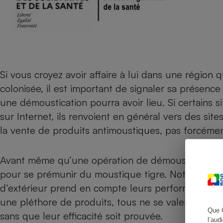
Cafetière à expresso
Si vous croyez avoir affaire à lui dans une région
colonisée, il est important de signaler sa présence
une démoustication pourra avoir lieu. Si certains 
sur Internet, ils renvoient en général vers des si
la vente de produits antimoustiques, pas forcément
Robot ménager
Avant même qu’une opération de démoustication pui
pour se prémunir du moustique tigre.
Notre test d
d’extérieur
prend en compte leurs performances ains
une pléthore de produits, tous ne se valent pas et
Que 
sans que leur efficacité soit prouvée.
l’aud