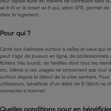
veut rapide aussi en matière de connexion sans fil,
Radiateur électrique
wi-fi 6) et le smart wi-fi qui, selon SFR, permet de
dans le logement.
Téléphone mobile -
Smartphone
Plaque de cuisson à
induction
Pour qui ?
Cette box s’adresse surtout à celles et ceux qui 
Climatiseur -
peut s’agir de joueurs en ligne, de professionnels
Ventilateur
fichiers très lourds, de familles dont tous les me
etc. Même si ces usages ne concernent pas tout le
Antivirus
surtout depuis le début de la crise sanitaire. Pour
Climatiseur -
utilisateurs, bénéficier d’un débit de 8 Gbit/s ne
Ventilateur
connecter à Internet.
Quelles conditions pour en bénéficie