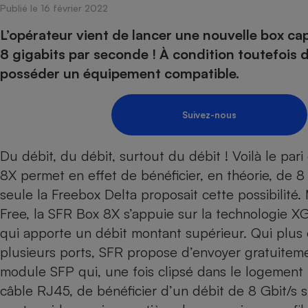
Publié le 16 février 2022
Internet
L’opérateur vient de lancer une nouvelle box cap
Gros électroménager
Téléphonie
8 gigabits par seconde ! À condition toutefois 
Petit électroménager 
posséder un équipement compatible.
Complément
alimentaire
Mutuelle
Assurance emprunteu
Suivez-nous
Du débit, du débit, surtout du débit ! Voilà le pa
8X permet en effet de bénéficier, en théorie, de 8
Matelas
Champa
boutei
seule la
Freebox Delta
proposait cette possibilité
Banque 
Free, la SFR Box 8X s’appuie sur la technologie 
Téléviseur
qui apporte un débit montant supérieur. Qui plus es
Antimoustique
Lave-linge
plusieurs ports, SFR propose d’envoyer gratuite
module SFP qui, une fois clipsé dans le logement 
câble RJ45, de bénéficier d’un débit de 8 Gbit/s