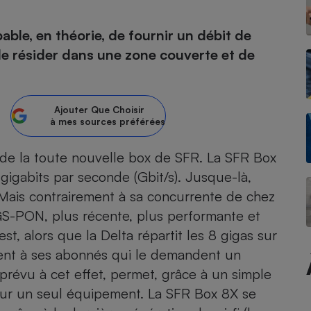
able, en théorie, de fournir un débit de
de résider dans une zone couverte et de
- Ustensile
Foie gras
Aide auditive
r
Assurance vie
Ajouter
Que Choisir
à mes sources préférées
ri de la toute nouvelle box de SFR. La SFR Box
 gigabits par seconde (Gbit/s). Jusque-là,
Poêle à granulés
gne - Comment choisir une
lle de champagne
. Mais contrairement à sa concurrente de chez
en ligne
XGS-PON, plus récente, plus performante et
Ordinateur portable
t, alors que la Delta répartit les 8 gigas sur
Crème solaire
Lave-vaisselle
ment à ses abonnés qui le demandent un
prévu à cet effet, permet, grâce à un simple
 sur un seul équipement. La SFR Box 8X se