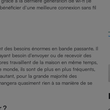
 grâce à la dernière génération de wi-fi (le
Électricité - Gaz
 bénéficier d’une meilleure connexion sans fil
Appareil photo
numérique
Four encastrable
ont des besoins énormes en bande passante. Il
Lessive
 ayant besoin d’envoyer ou de recevoir des
mbres travaillent de la maison en même temps,
 monde, ils sont de plus en plus fréquents,
 autant, pour la grande majorité des
Aspirateur
 changera quasiment rien à sa manière de se
r ?