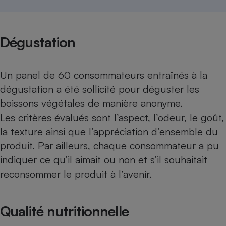
Téléphone mobile -
Smartphone
Plaque de cuisson à
induction
Dégustation
Un panel de 60 consommateurs entraînés à la
Climatiseur -
Ventilateur
dégustation a été sollicité pour déguster les
boissons végétales de manière anonyme.
Les critères évalués sont l’aspect, l’odeur, le goût,
Antivirus
la texture ainsi que l’appréciation d’ensemble du
Climatiseur -
Ventilateur
produit. Par ailleurs, chaque consommateur a pu
indiquer ce qu’il aimait ou non et s’il souhaitait
reconsommer le produit à l’avenir.
Qualité nutritionnelle