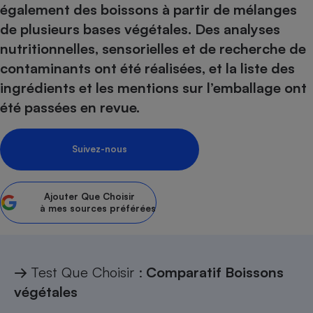
également des boissons à partir de mélanges
Petit électroménager - U
de plusieurs bases végétales. Des analyses
Complément
alimentaire
nutritionnelles, sensorielles et de recherche de
Mutuelle
Assurance emprunteur
contaminants ont été réalisées, et la liste des
ingrédients et les mentions sur l’emballage ont
été passées en revue.
Matelas
Champagne
Suivez-nous
bouteille
Banque en 
Téléviseur
Ajouter
Que Choisir
Antimoustique
Lave-linge
à mes sources préférées
→
Test Que Choisir :
Comparatif Boissons
Radiateur électrique
végétales