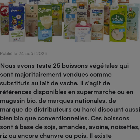
pression
Choisir son fioul
Assurance
Sécurité - Hygiène
Circulation routière
Choisir son pellet
Crédit immobilier
Banque - Crédit
Contrôle technique - Rép
Comparateur assurance emprunteur
Maison de retraite
Epargne - Fiscalité
Comparateu
Pièce détachée
Energie Moins Chère Ensemble
Comparatif réfrigérateur
Comparatif casque audio
Comparatif tondeuse ro
Moto
Comparatif plaque à indu
Comparatif barre de son
Comparatif poêle à gran
Supermarché - Drive
Publié le 24 août 2023
Comparatif hotte aspira
Comparatif imprimante m
Comparatif radiateur éle
Électricité - Gaz
Hygiène - Beauté
Nous avons testé 25 boissons végétales qui
Comparatif climatiseur m
Comparatif ordinateur p
Tous les comparateurs
sont majoritairement vendues comme
Maladie - Médecine - Mé
Comparatif aspirateur bal
Comparatif ultrabook
Aménagement
substituts au lait de vache. Il s’agit de
Toutes les cartes interactives
Système de santé - Com
Comparatif aspirateur tr
Comparatif tablette tacti
Supermarché - Drive
Bricolage - Jardinage
références disponibles en supermarché ou en
Retraite
Comparatif cafetière au
Chauffage
magasin bio, de marques nationales, de
Speedtest - Testez le débit de votre
Mutuelle
Comparatif robot cuiseu
marque de distributeurs ou hard discount aussi
Image et son
Produit d'entretien
connexion Internet
Comparatif centrale vap
Comparateur auto
bien bio que conventionnelles. Ces boissons
Informatique
Sécurité domestique
sont à base de soja, amandes, avoine, noisettes,
Internet
riz ou encore chanvre ou pois. Il existe
Gros électroménager
Téléphonie