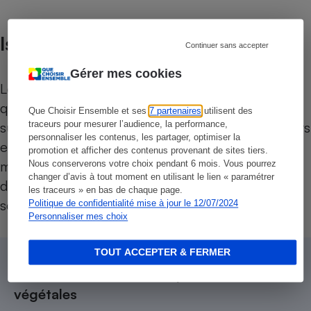
Isoflavones
Continuer sans accepter
Gérer mes cookies
Les boissons à base de soja peuvent contenir en
quantités variables des isoflavones. Ce sont des
Que Choisir Ensemble et ses
7 partenaires
utilisent des
substances ayant des propriétés de perturbateurs
traceurs pour mesurer l’audience, la performance,
personnaliser les contenus, les partager, optimiser la
endocriniens potentielles. Nous avons donc fait
promotion et afficher des contenus provenant de sites tiers.
mesurer en laboratoire la teneur en isoflavones
Nous conserverons votre choix pendant 6 mois. Vous pourrez
changer d’avis à tout moment en utilisant le lien « paramétrer
des différentes boissons mettant en œuvre du
les traceurs » en bas de chaque page.
soja.
Politique de confidentialité mise à jour le 12/07/2024
Personnaliser mes choix
TOUT ACCEPTER & FERMER
→
Test Que Choisir :
Comparatif Boissons
végétales