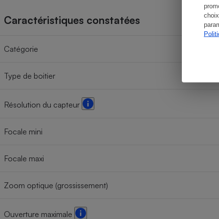
promo
choix
Caractéristiques constatées
param
Polit
Catégorie
Type de boitier
Résolution du capteur
Focale mini
Focale maxi
Zoom optique (grossissement)
Ouverture maximale