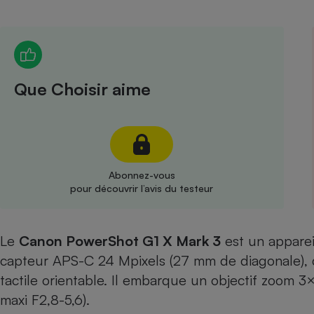
Radiateur électrique
Téléphone mobile -
Smartphone
Plaque de cuisson à
Que Choisir aime
induction
Climatiseur -
Ventilateur
Abonnez-vous
pour découvrir l’avis du testeur
Antivirus
Climatiseur -
Le
Canon PowerShot G1 X Mark 3
est un appare
Ventilateur
capteur APS-C 24 Mpixels (27 mm de diagonale), 
tactile orientable. Il embarque un objectif zoom 
maxi F2,8-5,6).