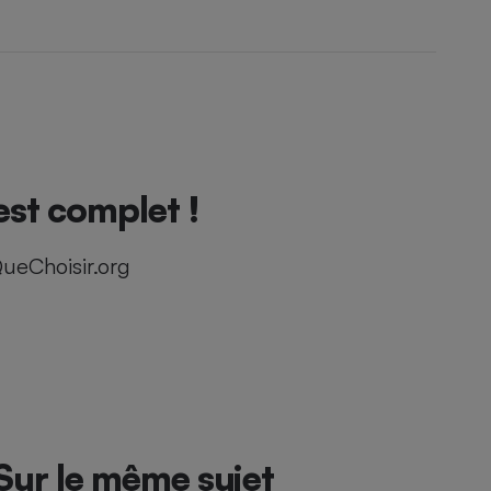
est complet !
ueChoisir.org
Sur le même sujet