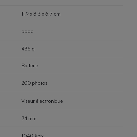
11,9 x 8,3 x 6,7 cm
oooo
436 g
Batterie
200 photos
Viseur électronique
74 mm
1 040 Kpix