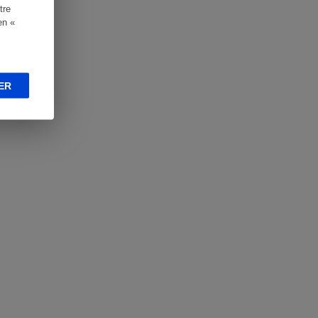
tre
en «
ER