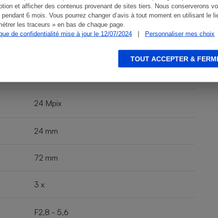
tion et afficher des contenus provenant de sites tiers. Nous conserverons vo
 pendant 6 mois. Vous pourrez changer d’avis à tout moment en utilisant le li
étrer les traceurs » en bas de chaque page.
ique de confidentialité mise à jour le 12/07/2024
|
Personnaliser mes choix
Compact
TOUT ACCEPTER & FERM
Compact expert
24 Mpix
24 mm
72 mm
3 x
F2,8 - 5,6