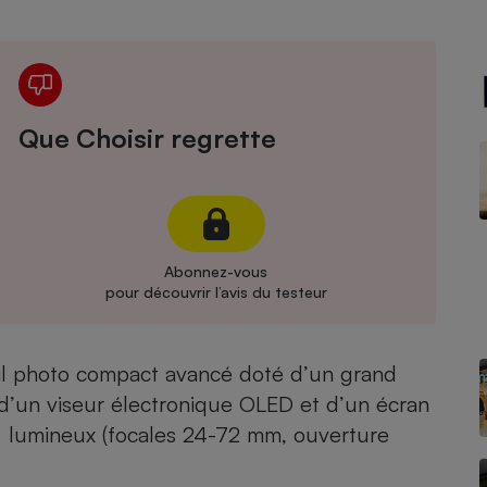
Électricité - Gaz
Appareil photo
numérique
Four encastrable
Que Choisir regrette
Lessive
Abonnez-vous
pour découvrir l’avis du testeur
Aspirateur
il photo compact avancé doté d’un grand
d’un viseur électronique OLED et d’un écran
3× lumineux (focales 24-72 mm, ouverture