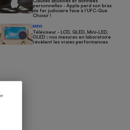
Clauses abusives et données
personnelles - Apple perd son bras
de fer judiciaire face à l’UFC-Que
Choisir !
BRÈVE
Téléviseur - LCD, QLED, Mini-LED,
OLED : nos mesures en laboratoire
révèlent les vraies performances
er