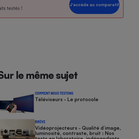
Jʼaccède au comparatif
ts testés !
Sur le même sujet
COMMENT NOUS TESTONS
Téléviseurs - Le protocole
BRÈVE
Vidéoprojecteurs - Qualité d’image,
luminosité, contraste, bruit : Nos
tests en laboratoire, indépendants