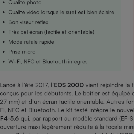
Qualité photo
Internet
Qualité vidéo lorsque le sujet est bien éclairé
Gros électroménager
Téléphonie
Bon viseur reflex
Petit électroménager 
Très bel écran (tactile et orientable)
Complément
alimentaire
Mode rafale rapide
Mutuelle
Assurance emprunteu
Prise micro
Wi-Fi, NFC et Bluetooth intégrés
Matelas
Champa
boutei
Lancé à l’été 2017, l’
EOS 200D
vient rejoindre la 
Banque 
conçus pour les débutants. Le boîtier est équipé
Téléviseur
27 mm) et d’un écran tactile orientable. Autres fon
Antimoustique
Lave-linge
Fi, NFC et Bluetooth. Le kit testé intègre le nouve
F4-5.6
qui, par rapport au modèle standard (EF-S
ouverture maxi légèrement réduite à la focale mi