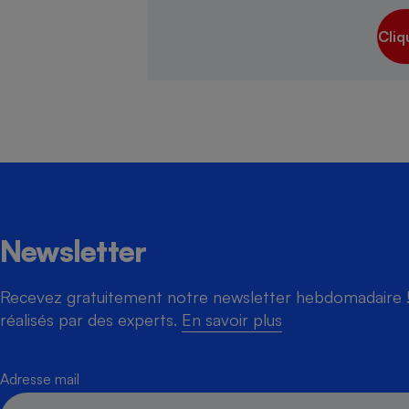
Cliq
Cafetière à expresso
Newsletter
Robot ménager
Recevez gratuitement notre newsletter hebdomadaire ! 
réalisés par des experts.
En savoir plus
Adresse mail