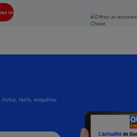
uez ici
s
Réfrigérateur
Actus, tests, enquêtes