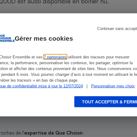
00D est aussi disponible en boîtier nu.
Électricité - Gaz
Appareil photo
numérique
Continuer sans accept
Four encastrable
Gérer mes cookies
ien que non-exhaustive. À l’exception des autorisations
de
La Note Que Choisir
, il n’existe aucune relation
encés.
Choisir Ensemble et ses
7 partenaires
utilisent des traceurs pour mesurer
ience, la performance, personnaliser les contenus, les partager, optimiser la
Lessive
tion et afficher des contenus provenant de sites tiers. Nous conserverons vo
 pendant 6 mois. Vous pourrez changer d’avis à tout moment en utilisant le li
étrer les traceurs » en bas de chaque page.
ique de confidentialité mise à jour le 12/07/2024
|
Personnaliser mes choix
 un abonnement
Aspirateur
TOUT ACCEPTER & FERM
ir, Que Choisir
roches de l'
expertise de Que Choisir
.