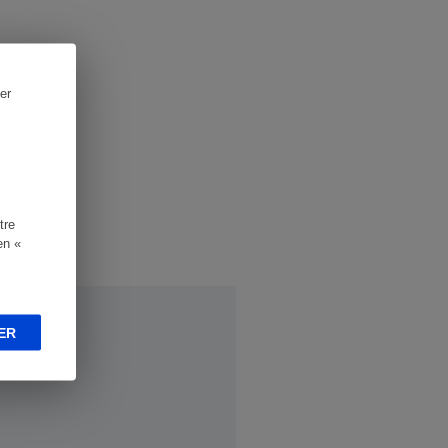
er
tre
en «
ER