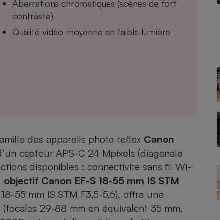
Aberrations chromatiques (scènes de fort
contraste)
Qualité vidéo moyenne en faible lumière
- Ustensile
Foie gras
Aide auditive
r
Assurance vie
Poêle à granulés
gne - Comment choisir une
lle de champagne
famille des appareils photo reflex
Canon
en ligne
 d’un capteur APS-C 24 Mpixels (diagonale
Ordinateur portable
ctions disponibles : connectivité sans fil Wi-
Crème solaire
Lave-vaisselle
l
objectif Canon EF-S 18-55 mm IS STM
 18-55 mm IS STM F3,5-5,6), offre une
ni (focales 29-88 mm en équivalent 35 mm,