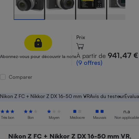
Petit électroménager - U
Complément
alimentaire
Mutuelle
Assurance emprunteur
Prix
941,47 €
À partir de
Abonnez-vous pour découvrir la note
Matelas
(9 offres)
Champagne
bouteille
Banque en 
Comparer
Téléviseur
Antimoustique
Lave-linge
Nikon Z FC + Nikkor Z DX 16-50 mm VR
Avis du testeur
Évalua
n.a
Très bon
Bon
Moyen
Médiocre
Mauvais
Non applicable
Radiateur électrique
Nikon Z FC + Nikkor Z DX 16-50 mm VR,