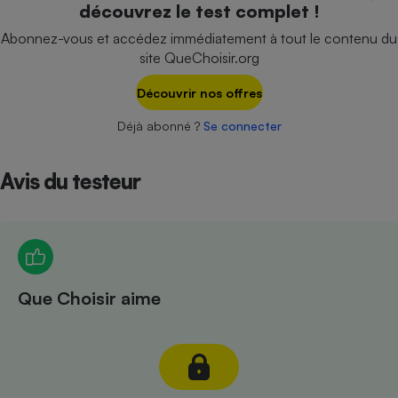
découvrez le test complet !
Téléphone mobile -
Smartphone
Abonnez-vous et accédez immédiatement à tout le contenu du
Plaque de cuisson à
induction
site QueChoisir.org
Découvrir nos offres
Déjà abonné ?
Se connecter
Climatiseur -
Ventilateur
Avis du testeur
Antivirus
Climatiseur -
Ventilateur
Que Choisir aime