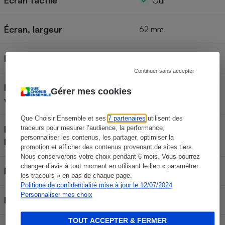
Écran tactile
Oui
Écran, largeur
62 mm
Écran, hauteur
41 mm
Continuer sans accepter
Écran orientable
Gérer mes cookies
Oui
verticalement
Que Choisir Ensemble et ses
7 partenaires
utilisent des
Écran orientable
traceurs pour mesurer l’audience, la performance,
Oui
personnaliser les contenus, les partager, optimiser la
horizontalement
promotion et afficher des contenus provenant de sites tiers.
Nous conserverons votre choix pendant 6 mois. Vous pourrez
changer d’avis à tout moment en utilisant le lien « paramétrer
Résolution de l'écran
1 620 Kpix
les traceurs » en bas de chaque page.
Politique de confidentialité mise à jour le 12/07/2024
Personnaliser mes choix
Mode RAW
Oui
TOUT ACCEPTER & FERMER