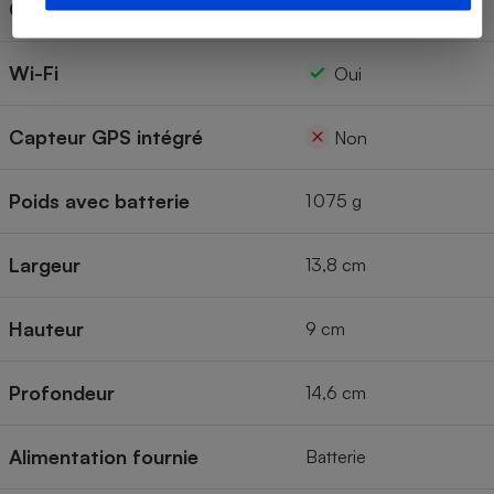
Griffe pour flash externe
Oui
Wi-Fi
Oui
Capteur GPS intégré
Non
Poids avec batterie
1 075 g
Largeur
13,8 cm
Hauteur
9 cm
Profondeur
14,6 cm
Alimentation fournie
Batterie