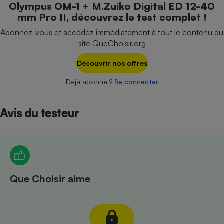
Olympus OM-1 + M.Zuiko Digital ED 12-40
Téléphone mobile -
Smartphone
mm Pro II, découvrez le test complet !
Plaque de cuisson à
induction
Abonnez-vous et accédez immédiatement à tout le contenu du
site QueChoisir.org
Découvrir nos offres
Climatiseur -
Ventilateur
Déjà abonné ?
Se connecter
Avis du testeur
Antivirus
Climatiseur -
Ventilateur
Que Choisir aime