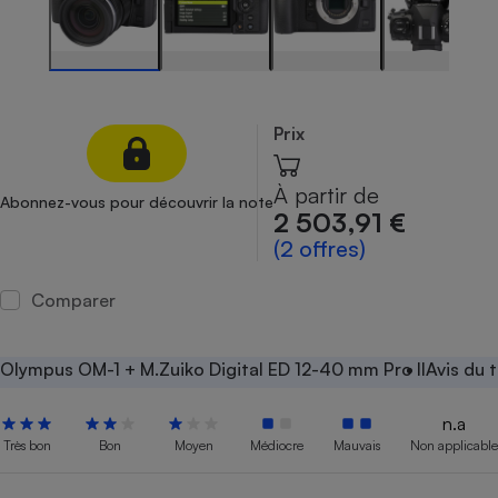
Petit électroménager - U
Complément
alimentaire
Mutuelle
Assurance emprunteur
Prix
À partir de
Abonnez-vous pour découvrir la note
Matelas
2 503,91 €
Champagne
bouteille
(2 offres)
Banque en 
Téléviseur
Comparer
Antimoustique
Lave-linge
Olympus OM-1 + M.Zuiko Digital ED 12-40 mm Pro II
Avis du 
n.a
Radiateur électrique
Très bon
Bon
Moyen
Médiocre
Mauvais
Non applicable