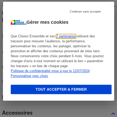
Brosse principale
rotative (turbo/électro-
Oui
Continuer sans accepter
brosse)
Gérer mes cookies
Oui
Brosse amovible
Que Choisir Ensemble et ses
7 partenaires
utilisent des
traceurs pour mesurer l’audience, la performance,
personnaliser les contenus, les partager, optimiser la
Oui
Arrêt de la rotation possible
promotion et afficher des contenus provenant de sites tiers.
Nous conserverons votre choix pendant 6 mois. Vous pourrez
changer d’avis à tout moment en utilisant le lien « paramétrer
Oui
les traceurs » en bas de chaque page.
Brosse démontable
Politique de confidentialité mise à jour le 12/07/2024
Personnaliser mes choix
Éclairage intégré à la brosse
Non
TOUT ACCEPTER & FERMER
Brosse double position
Oui
Accessoires