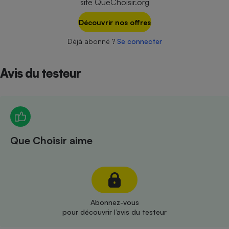
site QueChoisir.org
Téléphone mobile -
Smartphone
Plaque de cuisson à
Découvrir nos offres
induction
Déjà abonné ?
Se connecter
Avis du testeur
Climatiseur -
Ventilateur
Antivirus
Climatiseur -
Que Choisir aime
Ventilateur
Abonnez-vous
pour découvrir l’avis du testeur