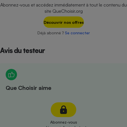
Téléphone mobile -
Abonnez-vous et accédez immédiatement à tout le contenu du
Smartphone
site QueChoisir.org
Plaque de cuisson à
induction
Découvrir nos offres
Déjà abonné ?
Se connecter
Climatiseur -
Ventilateur
Avis du testeur
Antivirus
Climatiseur -
Ventilateur
Que Choisir aime
Abonnez-vous