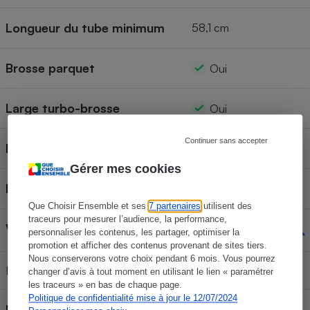
Longueur du tube minimum
58,1 cm
Brosse parquet
Oui
Large turbo-brosse
Oui
Continuer sans accepter
Rangement vertical
Oui
Gérer mes cookies
Roues mutli-directionnelles
4
Que Choisir Ensemble et ses
7 partenaires
utilisent des
traceurs pour mesurer l’audience, la performance,
Variateur de puissance
Oui
personnaliser les contenus, les partager, optimiser la
promotion et afficher des contenus provenant de sites tiers.
Nous conserverons votre choix pendant 6 mois. Vous pourrez
Localisation
Sur l’aspirateur
changer d’avis à tout moment en utilisant le lien « paramétrer
les traceurs » en bas de chaque page.
Politique de confidentialité mise à jour le 12/07/2024
Régulateur de débit d'air sur