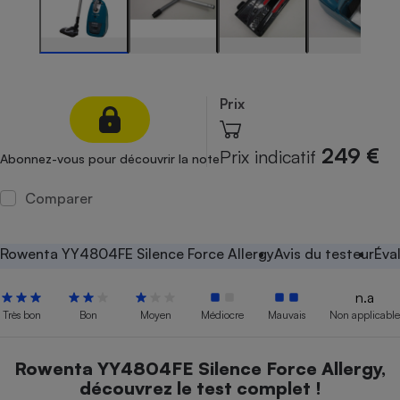
Petit électroménager - U
Complément
alimentaire
Mutuelle
Assurance emprunteur
Prix
249 €
Prix indicatif
Abonnez-vous pour découvrir la note
Matelas
Champagne
bouteille
Comparer
Banque en 
Téléviseur
Antimoustique
Rowenta YY4804FE Silence Force Allergy
Avis du testeur
Éva
Lave-linge
n.a
Très bon
Bon
Moyen
Médiocre
Mauvais
Non applicable
Radiateur électrique
Rowenta YY4804FE Silence Force Allergy,
découvrez le test complet !