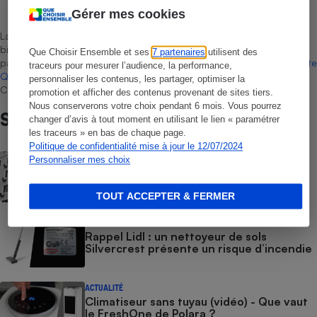
Rédacteur technique
Gérer mes cookies
La sélection de produits ou services est représentative du marché,
bien que non-exhaustive. À l’exception des autorisations données
Que Choisir Ensemble et ses
7 partenaires
utilisent des
par Bureau Veritas Certification conformément aux règles de
La Note
traceurs pour mesurer l’audience, la performance,
Que Choisir
, il n’existe aucune relation contractuelle entre Que
personnaliser les contenus, les partager, optimiser la
Choisir Ensemble et les professionnels référencés.
promotion et afficher des contenus provenant de sites tiers.
Nous conserverons votre choix pendant 6 mois. Vous pourrez
Sur le même sujet
changer d’avis à tout moment en utilisant le lien « paramétrer
les traceurs » en bas de chaque page.
Politique de confidentialité mise à jour le 12/07/2024
ENQUÊTE
Personnaliser mes choix
Climatisation : quel est son réel impact
écologique ?
TOUT ACCEPTER & FERMER
ACTUALITÉ
Rappel Lidl : un nettoyeur de sols
Silvercrest présente un risque d’incendie
ACTUALITÉ
Climatiseur sans tuyau (vidéo) - Que vaut
le FreshOne de Polara ?