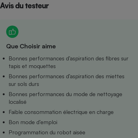
Avis du testeur
Petit électroménager - U
Complément
alimentaire
Mutuelle
Assurance emprunteur
Que Choisir aime
Bonnes performances d’aspiration des fibres sur
Matelas
Champagne
tapis et moquettes
bouteille
Banque en 
Bonnes performances d’aspiration des miettes
Téléviseur
sur sols durs
Antimoustique
Lave-linge
Bonnes performances du mode de nettoyage
localisé
Faible consommation électrique en charge
Radiateur électrique
Bon mode d’emploi
Programmation du robot aisée