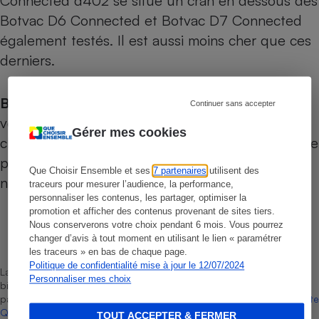
Connected d402 se situe un cran en dessous des
Botvac D6 Connected
et
Botvac D7 Connected
également testés. Il est aussi moins cher que ces
derniers.
Bon à savoir :
Neato propose une application
Continuer sans accepter
vous permettant de planifier des nettoyages,
Gérer mes cookies
changer de mode de nettoyage, et de visualiser le
parcours réalisé par le robot lors de son dernier
Que Choisir Ensemble et ses
7 partenaires
utilisent des
nettoyage.
traceurs pour mesurer l’audience, la performance,
personnaliser les contenus, les partager, optimiser la
promotion et afficher des contenus provenant de sites tiers.
Nous conserverons votre choix pendant 6 mois. Vous pourrez
Laurent Baubeste
changer d’avis à tout moment en utilisant le lien « paramétrer
Rédacteur technique
les traceurs » en bas de chaque page.
Politique de confidentialité mise à jour le 12/07/2024
La sélection de produits ou services est représentative du marché,
Personnaliser mes choix
bien que non-exhaustive. À l’exception des autorisations données
par Bureau Veritas Certification conformément aux règles de
La Note
Que Choisir
, il n’existe aucune relation contractuelle entre Que
TOUT ACCEPTER & FERMER