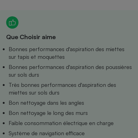
Petit électroménager - U
Complément
alimentaire
Mutuelle
Assurance emprunteur
Que Choisir aime
Bonnes performances d'aspiration des miettes
sur tapis et moquettes
Matelas
Champagne
Bonnes performances d'aspiration des poussières
bouteille
Banque en 
sur sols durs
Téléviseur
Très bonnes performances d'aspiration des
Antimoustique
Lave-linge
miettes sur sols durs
Bon nettoyage dans les angles
Bon nettoyage le long des murs
Radiateur électrique
Faible consommation électrique en charge
Système de navigation efficace