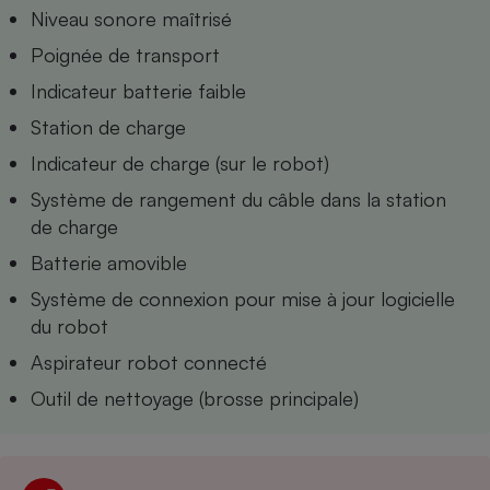
Téléphone mobile -
Niveau sonore maîtrisé
Smartphone
Plaque de cuisson à
Poignée de transport
induction
Indicateur batterie faible
Station de charge
Climatiseur -
Indicateur de charge (sur le robot)
Ventilateur
Système de rangement du câble dans la station
de charge
Antivirus
Batterie amovible
Climatiseur -
Système de connexion pour mise à jour logicielle
Ventilateur
du robot
Aspirateur robot connecté
Outil de nettoyage (brosse principale)