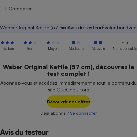
Comparer
Petit électroménager - U
Complément
alimentaire
Mutuelle
Weber Original Kettle (57 cm)
Avis du testeur
Évaluation Que
Assurance emprunteur
n.a
Très bon
Bon
Moyen
Médiocre
Mauvais
Non applicable
Matelas
Champagne
Weber Original Kettle (57 cm), découvrez le
bouteille
Banque en 
test complet !
Téléviseur
Abonnez-vous et accédez immédiatement à tout le contenu du
Antimoustique
Lave-linge
site QueChoisir.org
Découvrir nos offres
Déjà abonné ?
Se connecter
Radiateur électrique
Avis du testeur