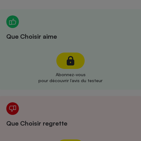
Téléphone mobile -
Smartphone
Plaque de cuisson à
induction
Que Choisir aime
Climatiseur -
Ventilateur
Antivirus
Abonnez-vous
pour découvrir l’avis du testeur
Climatiseur -
Ventilateur
Que Choisir regrette