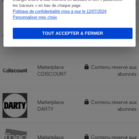
AMAZON
abonnés
les traceurs » en bas de chaque page.
Politique de confidentialité mise à jour le 12/07/2024
Personnaliser mes choix
Marketplace
Contenu réservé aux
TOUT ACCEPTER & FERMER
CASTORAMA
abonnés
Marketplace
Contenu réservé aux
CDISCOUNT
abonnés
Marketplace
Contenu réservé aux
DARTY
abonnés
Marketplace
Contenu réservé aux