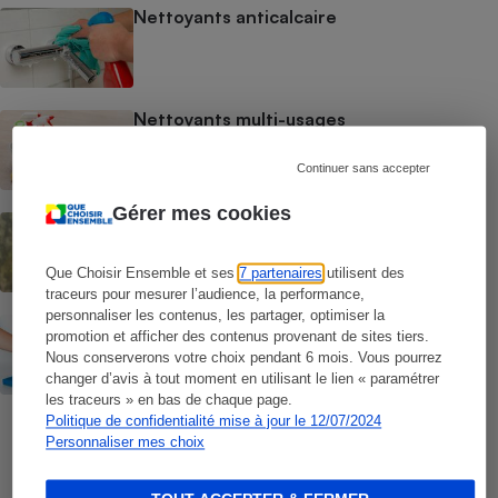
Nettoyants anticalcaire
Nettoyants multi-usages
Continuer sans accepter
Gérer mes cookies
Nettoyants vitres
Que Choisir Ensemble et ses
7 partenaires
utilisent des
traceurs pour mesurer l’audience, la performance,
personnaliser les contenus, les partager, optimiser la
Nettoyants ménagers
promotion et afficher des contenus provenant de sites tiers.
Nous conserverons votre choix pendant 6 mois. Vous pourrez
changer d’avis à tout moment en utilisant le lien « paramétrer
les traceurs » en bas de chaque page.
Politique de confidentialité mise à jour le 12/07/2024
Personnaliser mes choix