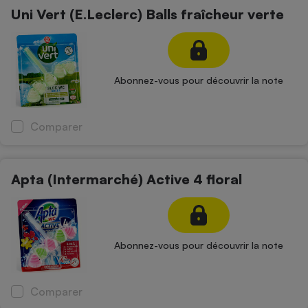
Téléphone mobile -
Uni Vert (E.Leclerc) Balls fraîcheur verte
Smartphone
Plaque de cuisson à
induction
Abonnez-vous pour découvrir la note
Climatiseur -
Ventilateur
Comparer
Antivirus
Apta (Intermarché) Active 4 floral
Climatiseur -
Ventilateur
Abonnez-vous pour découvrir la note
Comparer