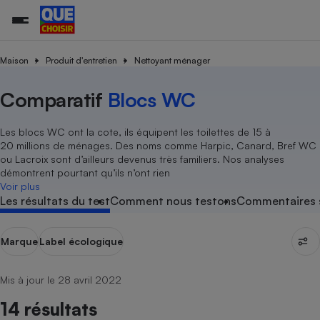
Maison
Produit d'entretien
Nettoyant ménager
Comparatif
Blocs WC
Additifs a
Comparate
Comparatif
Comparateu
Comparatif
Comparateu
Comparatif
Comparati
Substances
Toutes les actualités
Tous les services
Tous nos combats
L’association
Organismes de défense 
Train
supermarc
cosmétiqu
Comparateu
Achat - Vente - Travaux
Démarche administrative
Enquêtes
Nos actions
Nos missions
Système judiciaire
Transport aérien
gratuit
Les blocs WC ont la cote, ils équipent les toilettes de 15 à
Copropriété
Famille
20 millions de ménages. Des noms comme Harpic, Canard, Bref WC
Guides d'achat
Nos grandes victoires
Notre méthodologie
ou Lacroix sont d’ailleurs devenus très familiers. Nos analyses
Location
Senior
Comparateu
Comparate
Comparati
Comparatif
Comparate
Comparatif
Comparatif
démontrent pourtant qu’ils n’ont rien
Conseils
Les billets de la présidente
Notre financement
supermarc
électrique
Voir plus
Service marchand
Magasin - Grande surfac
Sport
Soumettre un litige
Brèves
Nos associations locales
Nos partenaires
Les résultats du test
Comment nous testons
Commentaires s
Air
Marketing - Fidélisation
Vacances - Tourisme
Lettres types
Nous rejoindre
Nous rejoindre
Déchet
Méthode de vente - Abu
Rencontrer une association locale
Comparate
Comparatif
Comparatif
Comparatif
Comparatif
Marque
Label écologique
En savoir plus sur Que Choisir Ensemble
Eau
s
Agriculture
Achat - Vente - Location
Energie
Mis à jour le 28 avril 2022
Nutrition
Assurance auto
-nous ?
14 résultats
Produit alimentaire
Carburant
Comparati
Comparati
Comparati
Comparate