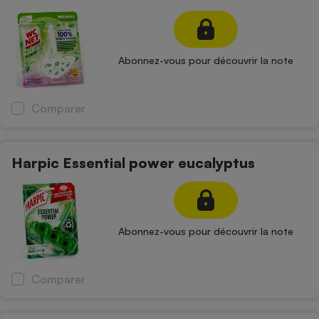
Petit électroménager - U
Complément
alimentaire
Mutuelle
Abonnez-vous pour découvrir la note
Assurance emprunteur
Comparer
Matelas
Champagne
bouteille
Harpic Essential power eucalyptus
Banque en 
Téléviseur
Antimoustique
Lave-linge
Abonnez-vous pour découvrir la note
Comparer
Radiateur électrique