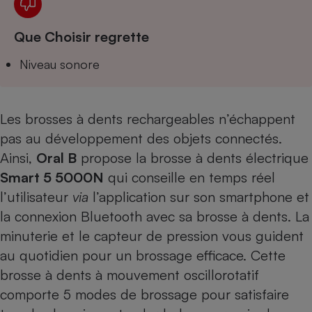
Téléphone mobile -
Smartphone
Plaque de cuisson à
Que Choisir regrette
induction
Niveau sonore
Climatiseur -
Ventilateur
Les brosses à dents rechargeables n’échappent
pas au développement des objets connectés.
Ainsi,
Oral B
propose la brosse à dents électrique
Antivirus
Smart 5 5000N
qui conseille en temps réel
Climatiseur -
Ventilateur
l’utilisateur
via
l’application sur son smartphone et
la connexion Bluetooth avec sa brosse à dents. La
minuterie et le capteur de pression vous guident
au quotidien pour un brossage efficace. Cette
brosse à dents à mouvement oscillorotatif
comporte 5 modes de brossage pour satisfaire