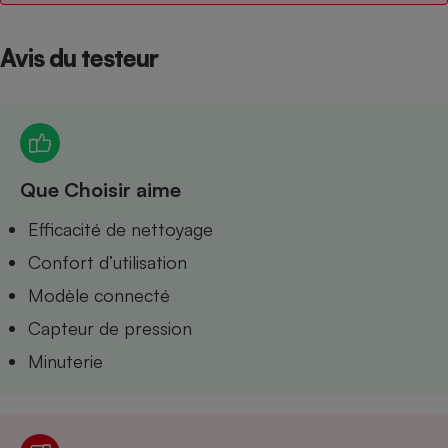
Petit électroménager - U
Complément
Avis du testeur
alimentaire
Mutuelle
Assurance emprunteur
Que Choisir aime
Matelas
Champagne
bouteille
Efficacité de nettoyage
Banque en 
Téléviseur
Confort d’utilisation
Antimoustique
Lave-linge
Modèle connecté
Capteur de pression
Minuterie
Radiateur électrique