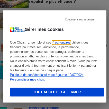
répulsif le plus efficace ?
ACTION QUE CHOISIR ENSEMBLE
Test des crèmes solaires vendues sur
Continuer sans accepter
Temu, Shein et AliExpress - 9 sur 10
dangereuses pour la santé des
Gérer mes cookies
consommateurs
ACTUALITÉ
Que Choisir Ensemble et ses
7 partenaires
utilisent des
Crèmes solaires - Le bilan désastreux des
traceurs pour mesurer l’audience, la performance,
plateformes chinoises
personnaliser les contenus, les partager, optimiser la
promotion et afficher des contenus provenant de sites tiers.
Nous conserverons votre choix pendant 6 mois. Vous pourrez
CONSEILS
changer d’avis à tout moment en utilisant le lien « paramétrer
Crèmes solaires - Les logos à la loupe
les traceurs » en bas de chaque page.
Politique de confidentialité mise à jour le 12/07/2024
Personnaliser mes choix
COMMENT NOUS TESTONS
Crèmes solaires - Le protocole
TOUT ACCEPTER & FERMER
COMMENT NOUS TESTONS